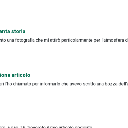
anta storia
nto una fotografia che mi attirò particolarmente per l'atmosfera 
one articolo
i l'ho chiamato per informarlo che avevo scritto una bozza dell'
ro, a pag. 19, troverete il mio articolo dedicato…