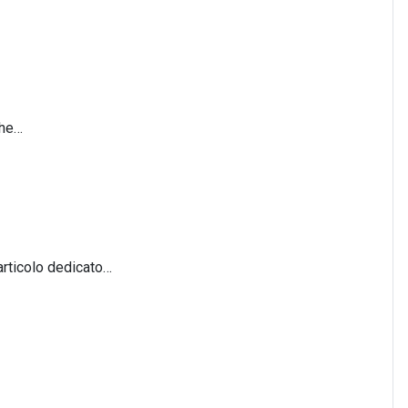
che…
articolo dedicato…