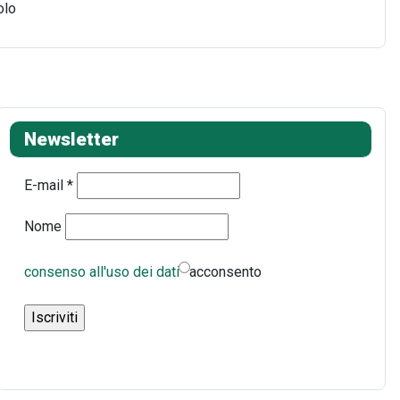
olo
Newsletter
E-mail
*
Nome
consenso all'uso dei dati
acconsento