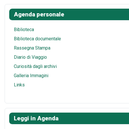
k
e
t
s
i
a
Agenda personale
s
A
l
r
t
p
e
Biblioteca
p
Biblioteca documentale
Rassegna Stampa
Diario di Viaggio
Curiosità dagli archivi
Galleria Immagini
Links
Leggi in Agenda