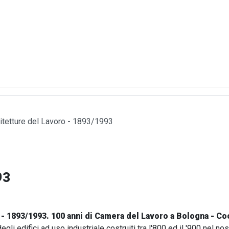
itetture del Lavoro - 1893/1993
93
 - 1893/1993. 100 anni di Camera del Lavoro a Bologna - C
li edifici ad uso industriale costruiti tra l'800 ed il '900 nel nos