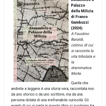
Palazzo
della Milizia
di Franco
Gambuzzi
(2024)
A Faustino
Baraldi,
colono, di cui
si racconta la
vita tribolata e
la
drammatica
Morte.
Quella che
andrete a leggere è una storia vera, raccontata non
da uno storico o da uno scrittore, ma da una
persona dotata di una irrefrenabile curiosità. Gli
eventi di cui si parla in questo libro si svolgono tra