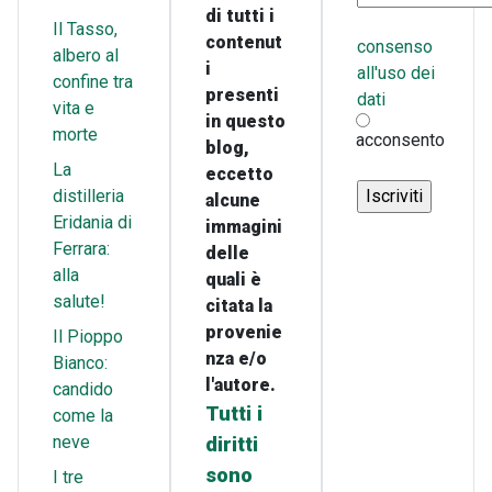
di tutti i
Il Tasso,
contenut
consenso
albero al
i
all'uso dei
confine tra
presenti
dati
vita e
in questo
morte
acconsento
blog,
La
eccetto
distilleria
alcune
Eridania di
immagini
Ferrara:
delle
alla
quali è
salute!
citata la
provenie
Il Pioppo
nza e/o
Bianco:
l'autore.
candido
Tutti i
come la
neve
diritti
sono
I tre