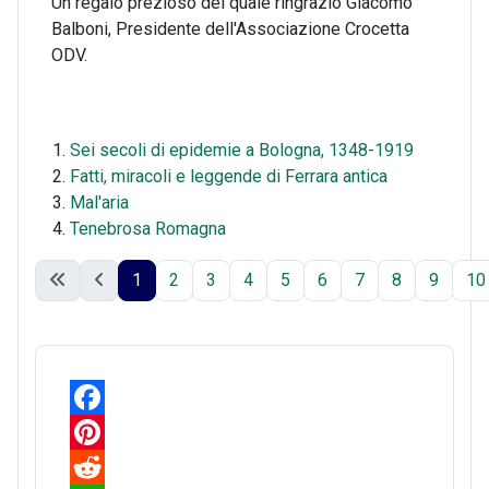
Un regalo prezioso del quale ringrazio Giacomo
Balboni, Presidente dell'Associazione Crocetta
ODV.
Sei secoli di epidemie a Bologna, 1348-1919
Fatti, miracoli e leggende di Ferrara antica
Mal'aria
Tenebrosa Romagna
1
2
3
4
5
6
7
8
9
10
F
a
P