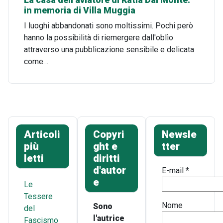
La casa dell'aviatore di Katia Dal Monte:
in memoria di Villa Muggia
I luoghi abbandonati sono moltissimi. Pochi però
hanno la possibilità di riemergere dall'oblìo
attraverso una pubblicazione sensibile e delicata
come…
Articoli
Copyri
Newsle
più
ght e
tter
letti
diritti
d'autor
E-mail
*
e
Le
Tessere
Nome
Sono
del
l'autrice
Fascismo