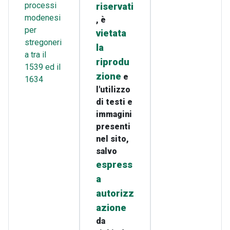
processi
riservati
modenesi
, è
per
vietata
stregoneri
la
a tra il
riprodu
1539 ed il
zione
e
1634
l'utilizzo
di testi e
immagini
presenti
nel sito,
salvo
espress
a
autorizz
azione
da