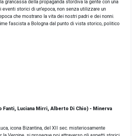
ui la grancassa della propaganda stordiva la gente con una
i eventi storici di un'epoca, non senza utilizzare un
epoca che mostrano la vita dei nostri padri e dei nonni.
me fascista a Bologna dal punto di vista storico, politico
o Fanti, Luciana Mirri, Alberto Di Chio) - Minerva
 Luca, icona Bizantina, del XII sec. misteriosamente
r la Vergine, si prosegue poi attraverso gli aspetti storici