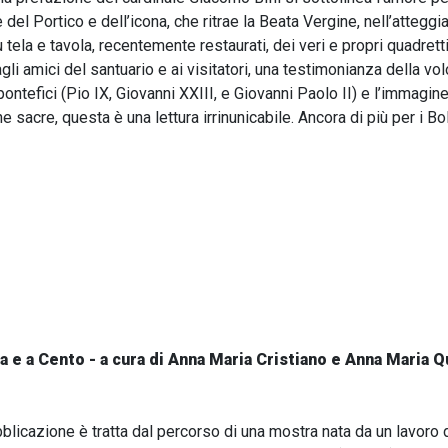
 del Portico e dell’icona, che ritrae la Beata Vergine, nell’atteggi
 tela e tavola, recentemente restaurati, dei veri e propri quadret
agli amici del santuario e ai visitatori, una testimonianza della v
 pontefici (Pio IX, Giovanni XXIII, e Giovanni Paolo II) e l’immagin
ne sacre, questa è una lettura irrinunicabile. Ancora di più per i B
ra e a Cento - a cura di Anna Maria Cristiano e Anna Maria
blicazione è tratta dal percorso di una mostra nata da un lavoro 