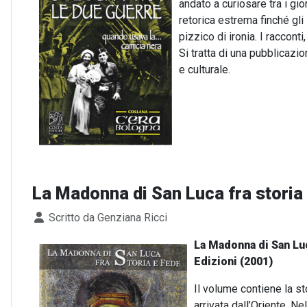
andato a curiosare tra i gi
retorica estrema finché gli 
pizzico di ironia. I raccon
Si tratta di una pubblicazi
e culturale.
La Madonna di San Luca fra storia
Dettagli
Scritto da
Genziana Ricci
La Madonna di San Luca
Edizioni (2001)
Il volume contiene la st
arrivata dall’Oriente. N