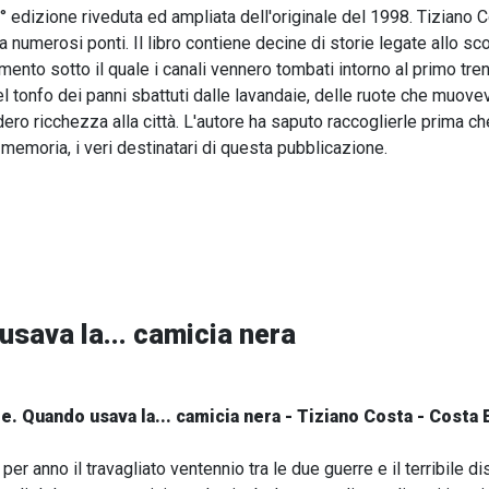
 edizione riveduta ed ampliata dell'originale del 1998. Tiziano 
da numerosi ponti. Il libro contiene decine di storie legate allo scor
ento sotto il quale i canali vennero tombati intorno al primo tre
 tonfo dei panni sbattuti dalle lavandaie, delle ruote che muoveva
iedero ricchezza alla città. L'autore ha saputo raccoglierle prima 
memoria, i veri destinatari di questa pubblicazione.
usava la... camicia nera
e. Quando usava la... camicia nera - Tiziano Costa - Costa 
per anno il travagliato ventennio tra le due guerre e il terribile