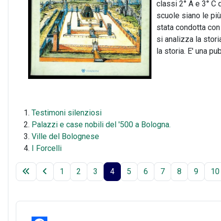
classi 2° A e 3° C 
scuole siano le più
stata condotta con
si analizza la stor
la storia. E' una p
Testimoni silenziosi
Palazzi e case nobili del '500 a Bologna.
Ville del Bolognese
I Forcelli
1
2
3
4
5
6
7
8
9
10