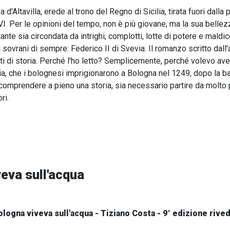
d'Altavilla, erede al trono del Regno di Sicilia, tirata fuori dalla 
. Per le opinioni del tempo, non è più giovane, ma la sua bellezza
ante sia circondata da intrighi, complotti, lotte di potere e mald
 sovrani di sempre: Federico II di Svevia. Il romanzo scritto dal
ti di storia. Perché l'ho letto? Semplicemente, perché volevo aver
via, che i bolognesi imprigionarono a Bologna nel 1249, dopo la ba
omprendere a pieno una storia, sia necessario partire da molto p
ri.
eva sull'acqua
logna viveva sull'acqua - Tiziano Costa - 9° edizione rive