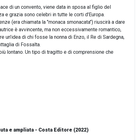
pace di un convento, viene data in sposa al figlio del
 e grazia sono celebri in tutte le corti d'Europa.
icenze (era chiamata la "monaca smonacata") riuscirà a dare
l'autrice è avvincente, ma non eccessivamente romantico,
e un'idea di chi fosse la nonna di Enzo, il Re di Sardegna,
ttaglia di Fossalta.
iù lontano. Un tipo di tragitto e di comprensione che
duta e ampliata - Costa Editore (2022)