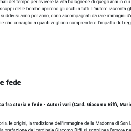
ornali del tempo per rivivere la vita bolognese di quegli anni in c
scoppi delle bombe aprirono gli occhi a tutti. L'autore racconta gl
ti, suddivisi anno per anno, sono accompagnati da rare immagini d'
one che consiglio a quanti vogliono comprendere l'impatto del regi
 e fede
 fra storia e fede - Autori vari (Card. Giacomo Biffi, Mari
oria, le origini, la tradizione dell’immagine della Madonna di San
ella prefazione del cardinale Giacomo Biffi si sottolinea l’amore pe