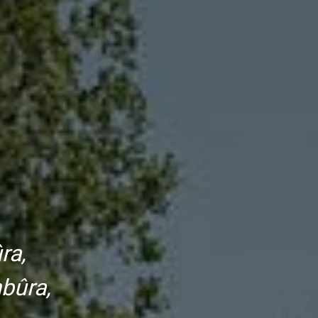
ra,
mbûra,