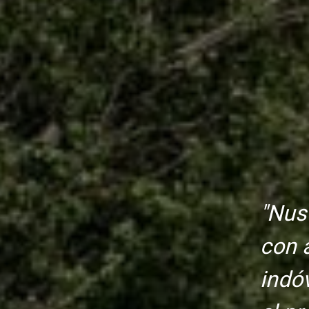
"Nus
con a
indóv