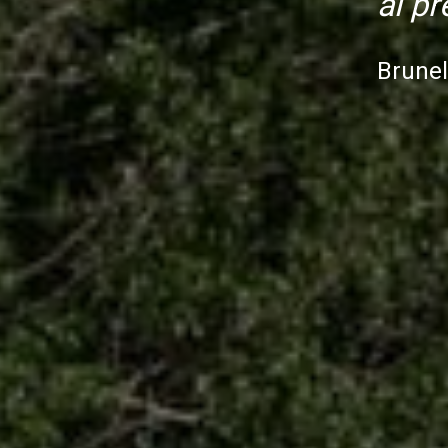
al p
Brunel