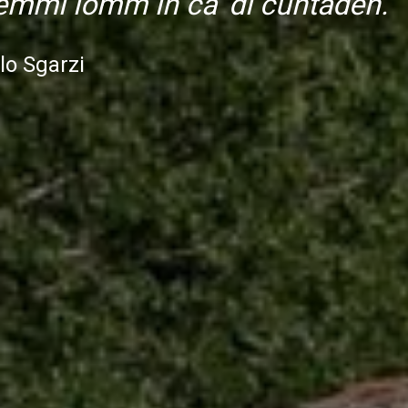
rémmi lómm in ca' di cuntadén."
lo Sgarzi