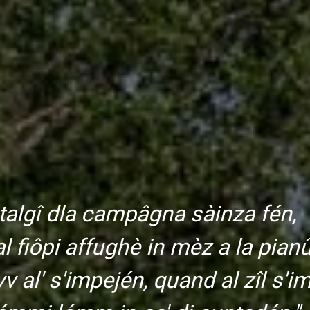
talgî dla campâgna sàinza fén,
l fiôpi affughè in mèz a la pianû
v al' s'impején, quand al zîl s'i