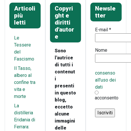
Articoli
Copyri
Newsle
più
ght e
tter
letti
diritti
d'autor
E-mail
*
e
Le
Tessere
Nome
Sono
del
l'autrice
Fascismo
di tutti i
Il Tasso,
contenut
consenso
albero al
i
all'uso dei
confine tra
presenti
dati
vita e
in questo
morte
acconsento
blog,
La
eccetto
distilleria
alcune
Eridania di
immagini
Ferrara:
delle