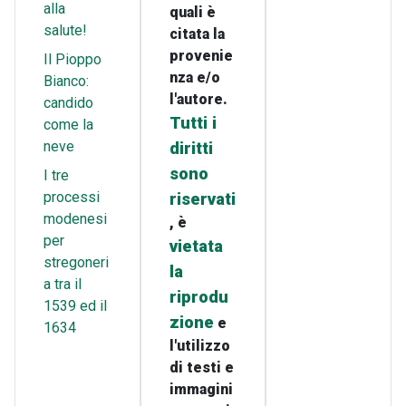
alla
quali è
salute!
citata la
provenie
Il Pioppo
nza e/o
Bianco:
l'autore.
candido
Tutti i
come la
neve
diritti
sono
I tre
processi
riservati
modenesi
, è
per
vietata
stregoneri
la
a tra il
riprodu
1539 ed il
zione
e
1634
l'utilizzo
di testi e
immagini