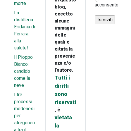
morte
acconsento
blog,
La
eccetto
distilleria
alcune
Eridania di
immagini
Ferrara:
delle
alla
quali è
salute!
citata la
provenie
Il Pioppo
nza e/o
Bianco:
l'autore.
candido
Tutti i
come la
neve
diritti
sono
I tre
processi
riservati
modenesi
, è
per
vietata
stregoneri
la
a tra il