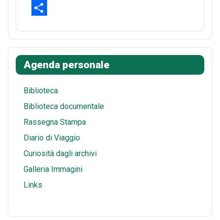
b
t
d
h
E
o
e
d
a
m
S
o
r
i
t
a
h
k
e
t
s
i
a
Agenda personale
s
A
l
r
t
p
e
Biblioteca
p
Biblioteca documentale
Rassegna Stampa
Diario di Viaggio
Curiosità dagli archivi
Galleria Immagini
Links