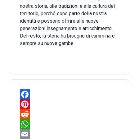
nostra storia, alle tradizioni e alla cultura del
territorio, perché sono parte della nostra
identità e possono offrire alle nuove
generazioni insegnamento e arricchimento.
Del resto, la storia ha bisogno di camminare
sempre su nuove gambe.
F
a
P
c
i
R
e
n
e
W