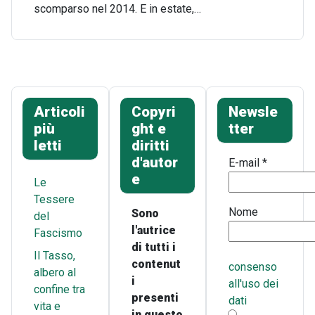
scomparso nel 2014. E in estate,…
Articoli
Copyri
Newsle
più
ght e
tter
letti
diritti
d'autor
E-mail
*
e
Le
Tessere
Nome
Sono
del
l'autrice
Fascismo
di tutti i
Il Tasso,
contenut
consenso
albero al
i
all'uso dei
confine tra
presenti
dati
vita e
in questo