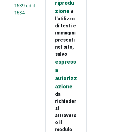
riprodu
1539 ed il
zione
e
1634
l'utilizzo
di testi e
immagini
presenti
nel sito,
salvo
espress
a
autorizz
azione
da
richieder
si
attravers
o il
modulo