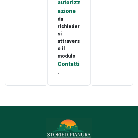
autorizz
azione
da
richieder
si
attravers
o il
modulo
Contatti
.