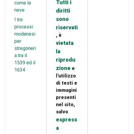
Tutti i
come la
neve
diritti
sono
I tre
processi
riservati
modenesi
, è
per
vietata
stregoneri
la
a tra il
riprodu
1539 ed il
zione
e
1634
l'utilizzo
di testi e
immagini
presenti
nel sito,
salvo
espress
a