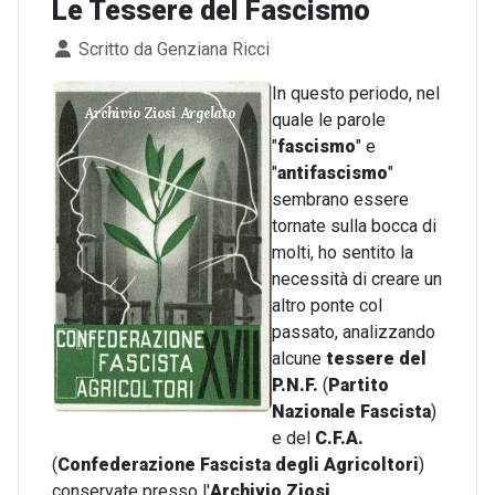
Le Tessere del Fascismo
Dettagli
Scritto da
Genziana Ricci
In questo periodo, nel
quale le parole
"
fascismo
" e
"
antifascismo
"
sembrano essere
tornate sulla bocca di
molti, ho sentito la
necessità di creare un
altro ponte col
passato, analizzando
alcune
tessere del
P.N.F.
(
Partito
Nazionale Fascista
)
e del
C.F.A.
(
Confederazione Fascista degli Agricoltori
)
conservate presso l'
Archivio Ziosi
.