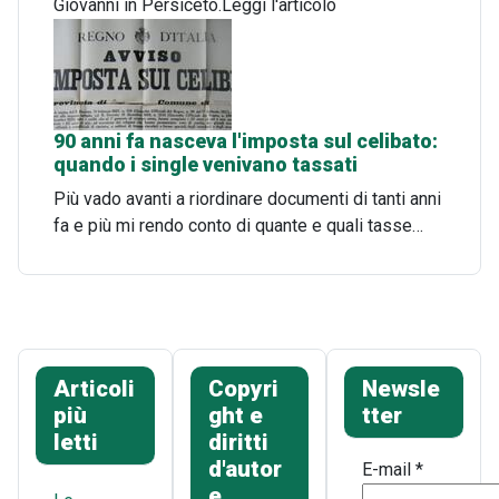
Giovanni in Persiceto.Leggi l'articolo
90 anni fa nasceva l'imposta sul celibato:
quando i single venivano tassati
Più vado avanti a riordinare documenti di tanti anni
fa e più mi rendo conto di quante e quali tasse…
Articoli
Copyri
Newsle
più
ght e
tter
letti
diritti
d'autor
E-mail
*
e