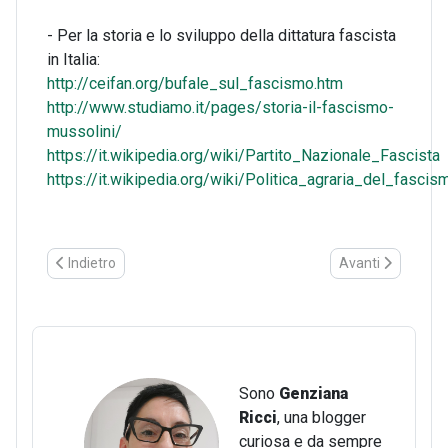
- Per la storia e lo sviluppo della dittatura fascista
in Italia:
http://ceifan.org/bufale_sul_fascismo.htm
http://www.studiamo.it/pages/storia-il-fascismo-
mussolini/
https://it.wikipedia.org/wiki/Partito_Nazionale_Fascista
https://it.wikipedia.org/wiki/Politica_agraria_del_fascis
Articolo precedente: Timbri Postali: la pubblicità viaggia su una
Articolo successiv
Indietro
Avanti
Sono
Genziana
Ricci
, una blogger
curiosa e da sempre