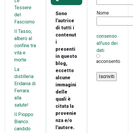
Le
Tessere
Nome
Sono
del
l'autrice
Fascismo
di tutti i
Il Tasso,
contenut
consenso
albero al
i
all'uso dei
confine tra
presenti
dati
vita e
in questo
morte
acconsento
blog,
La
eccetto
distilleria
alcune
Eridania di
immagini
Ferrara:
delle
alla
quali è
salute!
citata la
provenie
Il Pioppo
nza e/o
Bianco:
l'autore.
candido