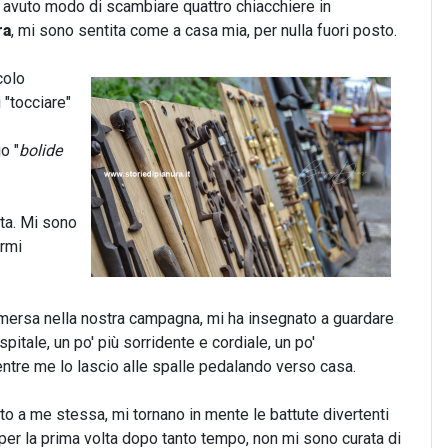
ho avuto modo di scambiare quattro chiacchiere in
ra
, mi sono sentita come a casa mia, per nulla fuori posto.
colo
 "tocciare"
o "
bolide
ata. Mi sono
armi
mmersa nella nostra campagna, mi ha insegnato a guardare
spitale, un po' più sorridente e cordiale, un po'
entre me lo lascio alle spalle pedalando verso casa.
o a me stessa, mi tornano in mente le battute divertenti
E per la prima volta dopo tanto tempo, non mi sono curata di