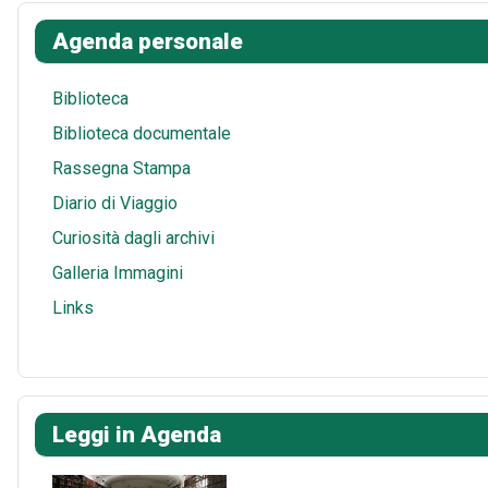
k
e
t
s
i
a
Agenda personale
s
A
l
r
t
p
e
Biblioteca
p
Biblioteca documentale
Rassegna Stampa
Diario di Viaggio
Curiosità dagli archivi
Galleria Immagini
Links
Leggi in Agenda