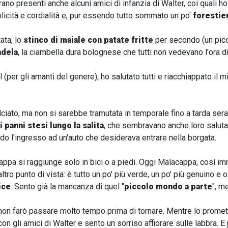
rano presenti anche alcuni amici di infanzia di Walter, coi quali 
icità e cordialità e, pur essendo tutto sommato un po'
forestie
ata, lo
stinco di maiale con patate fritte
per secondo (un pic
adela
, la ciambella dura bolognese che tutti non vedevano l'ora di
 (per gli amanti del genere), ho salutato tutti e riacchiappato il mi
ciato, ma non si sarebbe tramutata in temporale fino a tarda ser
i panni stesi lungo la salita
, che sembravano anche loro salut
o l'ingresso ad un'auto che desiderava entrare nella borgata.
ppa si raggiunge solo in bici o a piedi. Oggi Malacappa, così i
altro punto di vista: è tutto un po' più verde, un po' più genuino e o
ice
. Sento già la mancanza di quel "
piccolo mondo a parte
", m
on farò passare molto tempo prima di tornare. Mentre lo promett
on gli amici di Walter e sento un sorriso affiorare sulle labbra. 