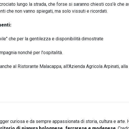
crociato lungo la strada, che forse si saranno chiesti cos'è che av
i che non vanno spiegati, ma solo vissuti e ricordati.
enti:
bile" che per la gentilezza e disponibilità dimostrate
ompagnia nonché per l'ospitalità.
a anche al Ristorante Malacappa, all'Azienda Agricola Arpinati, alla 
ogger curiosa e da sempre appassionata di storia, cultura e arte. 
rritorio di pianura bolognese, ferrarese e modenese
. Cred