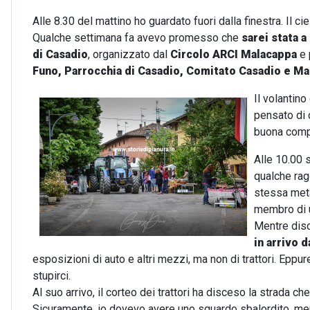
Alle 8.30 del mattino ho guardato fuori dalla finestra. Il
Qualche settimana fa avevo promesso che
sarei stata 
di Casadio
, organizzato dal
Circolo ARCI Malacappa
e 
Funo, Parrocchia di Casadio, Comitato Casadio e M
Il volantino
pensato di 
buona compa
Alle 10.00 
qualche ragg
stessa meta
membro di u
Mentre disc
in arrivo 
esposizioni di auto e altri mezzi, ma non di trattori. Eppu
stupirci.
Al suo arrivo, il corteo dei trattori ha disceso la strada ch
Sicuramente, io dovevo avere uno sguardo sbalordito, ment