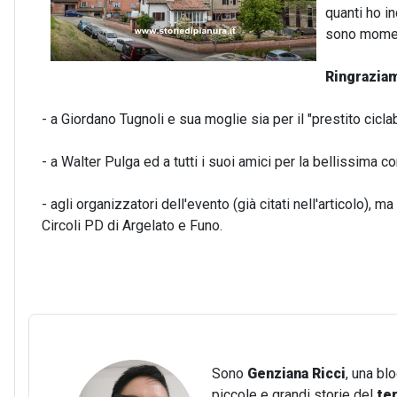
quanti ho in
sono moment
Ringraziam
- a Giordano Tugnoli e sua moglie sia per il "prestito cicla
- a Walter Pulga ed a tutti i suoi amici per la bellissima c
- agli organizzatori dell'evento (già citati nell'articolo), m
Circoli PD di Argelato e Funo.
Sono
Genziana Ricci
, una bl
piccole e grandi storie del
te