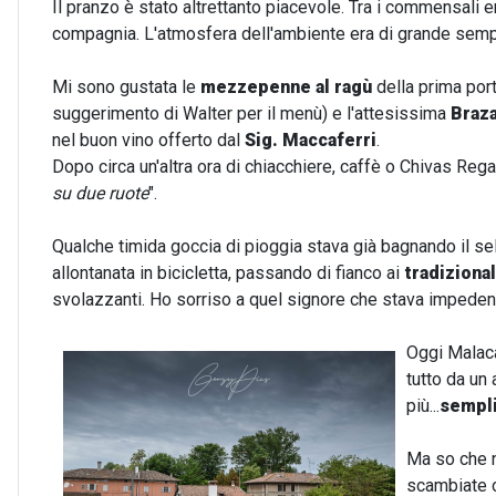
Il pranzo è stato altrettanto piacevole. Tra i commensali e
compagnia. L'atmosfera dell'ambiente era di grande sempl
Mi sono gustata le
mezzepenne al ragù
della prima port
suggerimento di Walter per il menù) e l'attesissima
Braz
nel buon vino offerto dal
Sig. Maccaferri
.
Dopo circa un'altra ora di chiacchiere, caffè o Chivas Regal
su due ruote
".
Qualche timida goccia di pioggia stava già bagnando il sel
allontanata in bicicletta, passando di fianco ai
tradizional
svolazzanti. Ho sorriso a quel signore che stava impedend
Oggi Malaca
tutto da un 
più...
sempl
Ma so che n
scambiate c