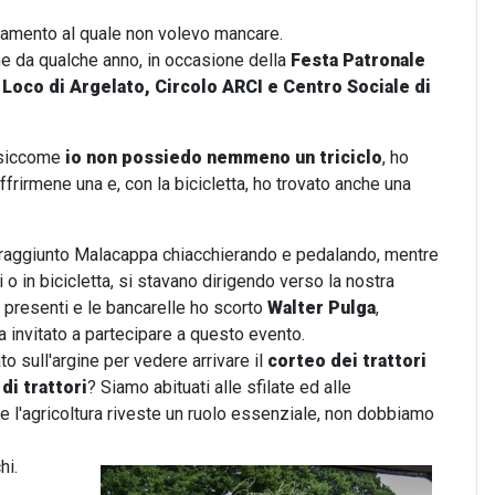
untamento al quale non volevo mancare.
ene da qualche anno, in occasione della
Festa Patronale
 Loco di Argelato, Circolo ARCI e Centro Sociale di
siccome
io non possiedo nemmeno un triciclo
, ho
ffrirmene una e, con la bicicletta, ho trovato anche una
amo raggiunto Malacappa chiacchierando e pedalando, mentre
 o in bicicletta, si stavano dirigendo verso la nostra
e presenti e le bancarelle ho scorto
Walter Pulga
,
 invitato a partecipare a questo evento.
 sull'argine per vedere arrivare il
corteo dei
trattori
 di trattori
? Siamo abituati alle sfilate ed alle
le l'agricoltura riveste un ruolo essenziale, non dobbiamo
hi.