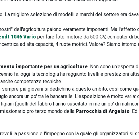
rgo. La migliore selezione di modelli e marchi del settore era davan
mostri" dell'agricoltura paiono veramente imponenti. Ma l'effetto 
endt 1046 Vario
per fare foto: motore da 500 CV, computer di b
entrica ad alta capacità, 4 ruote motrici. Valore? Siamo intorno 
mento importante per un agricoltore
. Non sono un'esperta di
nnio fa: oggi la tecnologia ha raggiunto livelli e prestazioni alt
 anche competenze tecniche.
 sempre più giovani si dedichino a questo ambito, così come qu
gio ancora un po' tra le bancarelle. L'esposizione è molto varia: da
tigiani (quelli del fabbro hanno suscitato in me un po' di malincon
 missionario pro terzo mondo della
Parrocchia di Argelato
. Ed
.
evoli la passione e l'impegno con la quale gli organizzatori si 