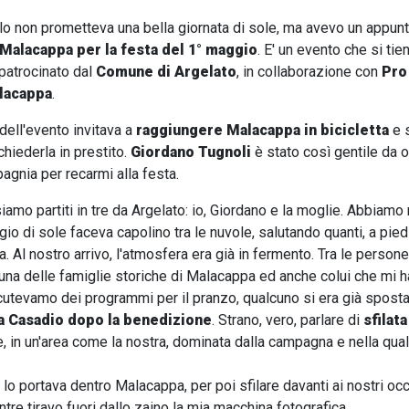
 cielo non prometteva una bella giornata di sole, ma avevo un app
a Malacappa per la festa del 1° maggio
. E' un evento che si ti
patrocinato dal
Comune di Argelato
, in collaborazione con
Pro
alacappa
.
 dell'evento invitava a
raggiungere Malacappa in bicicletta
e 
chiederla in prestito.
Giordano Tugnoli
è stato così gentile da o
gnia per recarmi alla festa.
siamo partiti in tre da Argelato: io, Giordano e la moglie. Abbi
io di sole faceva capolino tra le nuvole, salutando quanti, a piedi
. Al nostro arrivo, l'atmosfera era già in fermento. Tra le person
na delle famiglie storiche di Malacappa ed anche colui che mi ha
utevamo dei programmi per il pranzo, qualcuno si era già spostato
da Casadio dopo la benedizione
. Strano, vero, parlare di
sfilata
re, in un'area come la nostra, dominata dalla campagna e nella qua
e lo portava dentro Malacappa, per poi sfilare davanti ai nostri occ
re tiravo fuori dallo zaino la mia macchina fotografica.