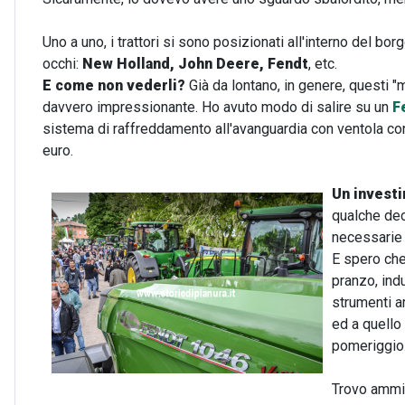
Uno a uno, i trattori si sono posizionati all'interno del bo
occhi:
New Holland, John Deere, Fendt
, etc.
E come non vederli?
Già da lontano, in genere, questi "
davvero impressionante. Ho avuto modo di salire su un
F
sistema di raffreddamento all'avanguardia con ventola conc
euro.
Un investi
qualche dece
necessarie
E spero che
pranzo, indu
strumenti ar
ed a quello
pomeriggio
Trovo ammir