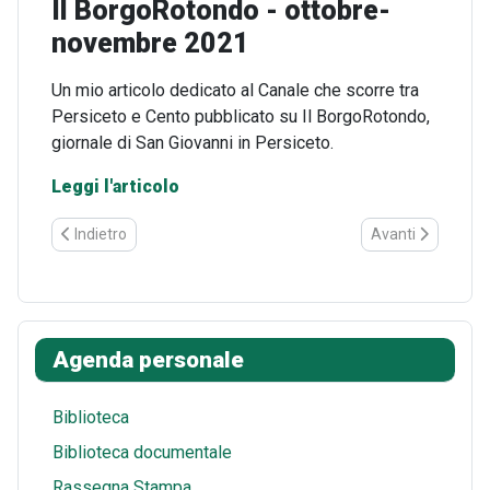
Il BorgoRotondo - ottobre-
novembre 2021
Dettagli
Un mio articolo dedicato al Canale che scorre tra
Persiceto e Cento pubblicato su Il BorgoRotondo,
giornale di San Giovanni in Persiceto.
Leggi l'articolo
Articolo precedente: Facebook - diffusione articolo Casa Muse
Articolo successi
Indietro
Avanti
Agenda personale
Biblioteca
Biblioteca documentale
Rassegna Stampa