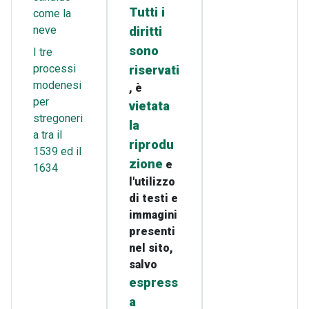
Tutti i
come la
neve
diritti
sono
I tre
processi
riservati
modenesi
, è
per
vietata
stregoneri
la
a tra il
riprodu
1539 ed il
zione
e
1634
l'utilizzo
di testi e
immagini
presenti
nel sito,
salvo
espress
a