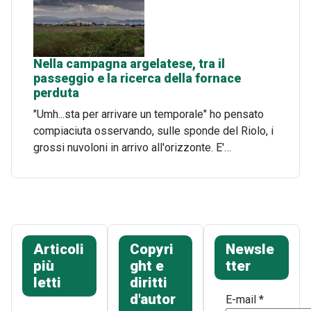
Nella campagna argelatese, tra il
passeggio e la ricerca della fornace
perduta
"Umh...sta per arrivare un temporale" ho pensato
compiaciuta osservando, sulle sponde del Riolo, i
grossi nuvoloni in arrivo all'orizzonte. E'…
Articoli
Copyri
Newsle
più
ght e
tter
letti
diritti
d'autor
E-mail
*