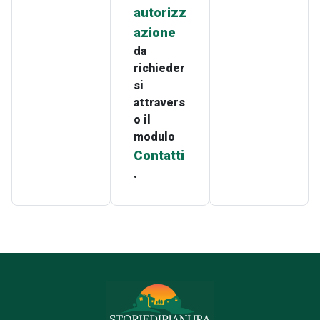
autorizz
azione
da
richieder
si
attravers
o il
modulo
Contatti
.