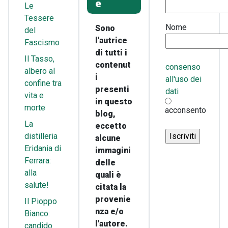
e
Le
Tessere
Nome
Sono
del
l'autrice
Fascismo
di tutti i
Il Tasso,
contenut
consenso
albero al
i
all'uso dei
confine tra
presenti
dati
vita e
in questo
morte
acconsento
blog,
La
eccetto
distilleria
alcune
Eridania di
immagini
Ferrara:
delle
alla
quali è
salute!
citata la
provenie
Il Pioppo
nza e/o
Bianco:
l'autore.
candido