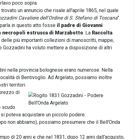
rlavo poco sopra.
o trovato un annuncio che risale all'aprile 1865, nel quale
zzadini Cavaliere dell'Ordine di S. Stefano di Toscana
".
parla in questo atto fosse
il padre di Giovanni
la
necropoli estrusca di Marzabotto
. La
Raccolta
a delle più importanti collezioni di manoscritti, mappe,
e Gozzadini ha voluto mettere a disposizione di altri
dini nella provincia bolognese erano numerose. Nella
 località di Bentivoglio. Ad Argelato, possiamo inoltre
ri territori.
 prezzo di
no scudo
, si poteva acquistare un piccolo podere.
roppo non abbiamo), possiamo presumere che il Bell'Onda
tempo di 20 anni e che nel 1831, dopo 12 anni dall'acquisto,