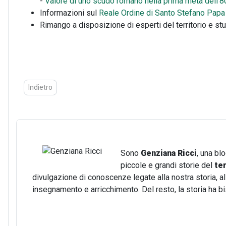
-
Valore di uno scudo romano nella prima metà dell'8
Informazioni sul
Reale Ordine di Santo Stefano Papa
Rimango a disposizione di esperti del territorio e stu
Articolo precedente: Bologna tra Ottocento e Novecento: una fo
Indietro
Sono
Genziana Ricci
, una bl
piccole e grandi storie del
te
divulgazione di conoscenze legate alla nostra storia, all
insegnamento e arricchimento. Del resto, la storia h