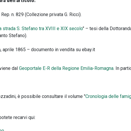
ura dell'articolo:
ep. n. 829 (Collezione privata G. Ricci).
la strada S. Stefano tra XVIII e XIX secolo
" – tesi della Dottorand
anto Stefano).
 aprile 1865 – documento in vendita su ebay.it
oviene dal
Geoportale E-R della Regione Emilia-Romagna
. In part
zzadini, è possibile consultare il volume "
Cronologia delle famig
otete recarvi qui: