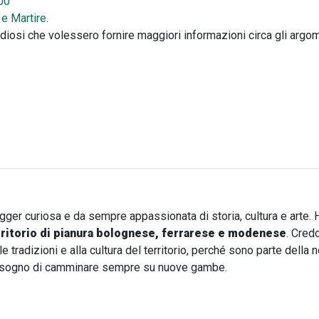
00
 e Martire
.
diosi che volessero fornire maggiori informazioni circa gli argomen
to, tanta storia
ogger curiosa e da sempre appassionata di storia, cultura e arte. 
rritorio di pianura bolognese, ferrarese e modenese
. Cred
e tradizioni e alla cultura del territorio, perché sono parte della
a bisogno di camminare sempre su nuove gambe.