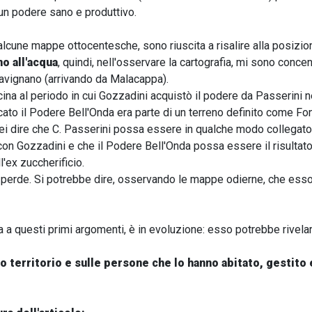
 un podere sano e produttivo.
alcune mappe ottocentesche, sono riuscita a risalire alla posizi
no all'acqua
, quindi, nell'osservare la cartografia, mi sono concen
 Savignano (arrivando da Malacappa).
cina al periodo in cui Gozzadini acquistò il podere da Passerini 
cato il Podere Bell'Onda era parte di un terreno definito come F
ei dire che C. Passerini possa essere in qualche modo collegato
con Gozzadini e che il Podere Bell'Onda possa essere il risultato
'ex zuccherificio.
perde. Si potrebbe dire, osservando le mappe odierne, che esso 
a a questi primi argomenti, è in evoluzione: esso potrebbe rivelare
o territorio e sulle persone che lo hanno abitato, gestito 