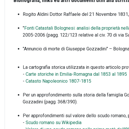
Bibliografia, links ed altri documenti utili alla scritt
Rogito Aldini Dottor Raffaele del 21 Novembre 1831, R
"
Fonti Catastali Bolognesi: analisi della proprietà nel
2005-2006 (pagg. 122/123 relative al civ. 70 di via S
"Annuncio di morte di Giuseppe Gozzadini" – Bologna,
La cartografia storica utilizzata in questo articolo pr
-
Carte storiche in Emilia-Romagna dal 1853 al 1895
-
Catasto Napoleonico 1807-1815
Per un approfondimento sulla storia della famiglia Go
Gozzadini (pagg. 368/390).
Per approfondimenti sul valore dello scudo romano, p
-
Scudo romano su Wikipedia