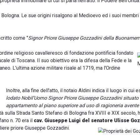
proprietà immobiliare di cui si parla nell'atto: il Podere Bell'Onda.
di Bologna. Le sue origini risalgono al Medioevo ed i suoi membri
critto come "
Signor Priore Giuseppe Gozzadini della Buonamemor
ordine religioso cavalleresco di fondazione pontificia fondato
ale di Toscana. Il suo obiettivo era la difesa della Fede e la
aneo. L'ultima azione militare risale al 1719, ma l'Ordine
Inoltre, alla fine dell'atto, il notaio Aldini indica il luogo in cui 
lodato Nobil'Uomo Signor Priore Giuseppe Gozzadini situato 
appartamento al piano superiore ad uso di ragioneria avente lu
à sulla Strada Santo Stefano di Bologna fra XVIII e XIX secolo, 
fano n. 70 era il
cav. Giuseppe Luigi del senatore Ulisse Goz
valiere priore Giuseppe Gozzadini.