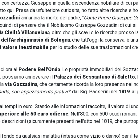
con certezza Giuseppe in quella discendenza nobiliare di cui pa
to qui. Presa da un'ulteriore curiosità, ho fatto altre ricerche e h
Gozzadini
annuncia la morte del padre, "
Conte Priore Giuseppe Go
quindi di pensare che il Nobiluomo Giuseppe Gozzadini di cui si 
lla
Civiltà Villanoviana
, oltre che gli scavi e le ricerche presso 
 dell'Archiginnasio di Bologna
, che tutt'oggi la conserva, è un
 valore inestimabile
per lo studio delle sue trasformazioni ch
ci ora al
Podere Bell'Onda
. Le proprietà immobiliari dei Gozza
, possiamo annoverare il
Palazzo dei Sessantuno
di Saletto
,
 la
via Gozzadina
, che certamente ricorda la loro presenza nei nost
Onda, con appezzamento prativo
" dal Sig. Passerini nel
1819
, al
i tempi in euro. Stando alle informazioni raccolte, il valore di u
uperiore alle 50 euro odierne
. Nell'800, con 500 scudi romani
e descrizioni (sicuramente presenti nell'atto nel 1819, che purt
 il fondo da qualsiasi malattia (intesa come vizio o danno) per il 