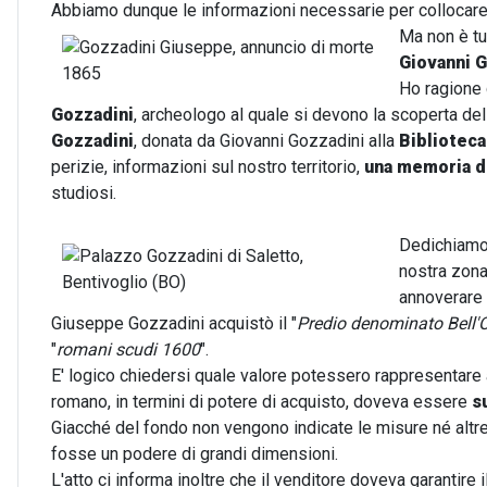
Abbiamo dunque le informazioni necessarie per collocare 
Ma non è tut
Giovanni 
Ho ragione 
Gozzadini
, archeologo al quale si devono la scoperta de
Gozzadini
, donata da Giovanni Gozzadini alla
Biblioteca
perizie, informazioni sul nostro territorio,
una memoria di
studiosi.
Dedichiamo
nostra zona
annoverare
Giuseppe Gozzadini acquistò il "
Predio denominato Bell'
"
romani scudi 1600
".
E' logico chiedersi quale valore potessero rappresentare a
romano, in termini di potere di acquisto, doveva essere
s
Giacché del fondo non vengono indicate le misure né altr
fosse un podere di grandi dimensioni.
L'atto ci informa inoltre che il venditore doveva garantire