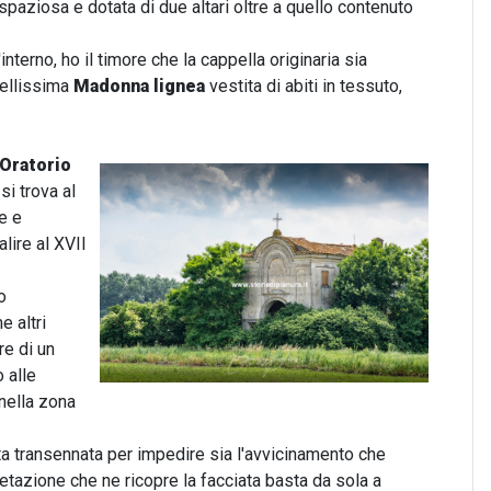
aziosa e dotata di due altari oltre a quello contenuto
terno, ho il timore che la cappella originaria sia
bellissima
Madonna lignea
vestita di abiti in tessuto,
Oratorio
 si trova al
e e
lire al XVII
o
 altri
re di un
 alle
 nella zona
tata transennata per impedire sia l'avvicinamento che
etazione che ne ricopre la facciata basta da sola a