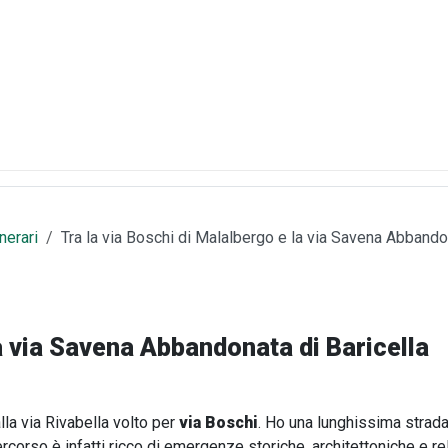
inerari
Tra la via Boschi di Malalbergo e la via Savena Abbandon
la via Savena Abbandonata di Baricella
lla via Rivabella volto per
via Boschi
. Ho una lunghissima strada
rcorso è infatti ricco di emergenze storiche, architettoniche e re