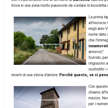
trova in una zona molto piacevole da visitare in bicicletta o
La prima ta
all'incrocio
negli anni 
nome dato a
che l'immag
innamorat
amorosi”.
Sorrido, per
ringrazino 
custodito i 
incerti di una storia d'amore.
Perché questo, se ci pens
Con questo 
chiamo aff
mezzo. Non 
per i numer