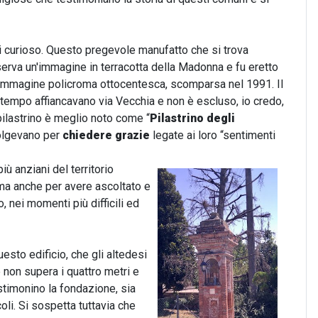
i curioso. Questo pregevole manufatto che si trova
serva un'immagine in terracotta della Madonna e fu eretto
n'immagine policroma ottocentesca, scomparsa nel 1991. Il
 tempo affiancavano via Vecchia e non è escluso, io credo,
pilastrino è meglio noto come “
Pilastrino degli
volgevano per
chiedere grazie
legate ai loro “sentimenti
ù anziani del territorio
 ma anche per avere ascoltato e
, nei momenti più difficili ed
uesto edificio, che gli altedesi
e non supera i quattro metri e
timonino la fondazione, sia
li. Si sospetta tuttavia che