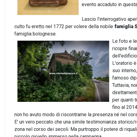
evento accaduto in quest
Lascio l'interrogativo aper
culto fu eretto nel 1772 per volere della nobile
famiglia 
famiglia bolognese.
Le foto e l
ricopre fina
dell'edific
L'oratorio è
suo interno,
famoso dip
Tuttavia, no
direttament
per quanti 
fino al 201
non ho avuto modo di riscontrarne la presenza né nel cors
E' un vero peccato che una simile testimonianza storico/re
zona nel corso dei secoli. Ma purtroppo il potere di riqua
piccolo gioiello immerso nella campagna.