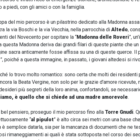
 a piedi, con gli amici o con la famiglia.
ppa del mio percorso è un pilastrino dedicato alla Madonna assa
 tra la via Boschi e la via Vecchia, nella parrocchia di
Altedo
, con
Venti del Novecento per ospitare la “
Madonna delle Roveri
”, u
 questa Madonna deriva dai grandi filari di queste piante che un
ine sacra anticamente fosse affissa su una di queste querce. Il 
i
”, poiché a questa immagine, in passato, i giovani altedesi si ri
ché lo trovo molto romantico: sono certa che molti dei residenti pi
ancora la Beata Vergine, non solo per le grazie d'amore ricevute,
desideri più segreti della loro anima, confortandoli, se necessario
iamo, è quello che si chiede ad una madre amorevole
.
bel pensiero, proseguo il mio percorso fino alla
Torre Gnudi
. Q
ettuosamente “
al pipulot
” è alto circa sei metri con una base ch
è semplice datarla, sia per la mancanza di documenti che ne tes
osi rimaneggiamenti ai quali è stata sottoposta nel corso dei seco