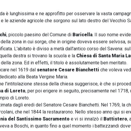
ada è lunghissima e ne approfitto per osservare la vasta campag
ni e le aziende agricole che sorgono sul lato destro del Vecchio S
chi
, piccolo paesino del Comune di
Baricella
. Il suo nome evid
e della zona in cui sorge, che in origine doveva essere selvosa, su
nificata. L'abitato è diviso a metà dall'antico corso del Savena: sul
 quella destra si trovano la scuola e la
Chiesa di Santa Maria L
lla zona. Ed in effetti, il titolo è assolutamente ben meritato.
ficare nel 1619 dal
senatore Cesare Bianchetti
che voleva ved
dedicato alla Beata Vergine Maria.
ome l'intitolazione stessa della chiesa suggerisce, è che si proce
sa di Loreto
, per poi erigere in seguito, precisamente nel 1718, 
mpio di Loreto.
timata dagli eredi del Senatore Cesare Bianchetti. Nel 1769, la c
rcolani, che nel 1844 la restaurarono. Nello stesso anno qui si e
ia del Santissimo Sacramento
e vi si innalzò il
Battistero
,
iveva a Boschi, in quanto fino a quel momento i battezzandi dovev