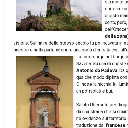
sia molto an
sorte in zon
questo manu
certo, però,
dell'Ottocen
della zona
visibile. Sul finire dello stesso secolo fu poi ricavata in 
finestre e nella parte inferiore una porta d'entrata con, all
La torre sorge nel borgo o
Savena. Su una di queste c
Antonio da Padova
. Da 
qualche modo dipinta con 
Di notte la nicchia è illum
un po' isolati e bui.
Saluto Uberseto per dirige
da una strada che si chi
né evidenze sul territorio
traduzione dal
francese
r