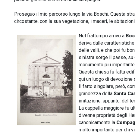
Proseguo il mio percorso lungo la via Boschi. Questa str
circostante, con la sua vegetazione, i maceri, le abitazio
Nel frattempo arrivo a
Bos
deriva dalle caratteristich
delle valli, e che poi fu bo
sinistra sorge il paese, su
monumento più importante de
Questa chiesa fu fatta edi
qui un luogo di devozione 
Il fatto singolare, però, c
grandezza della
Santa Ca
imitazione, appunto, del te
La cappella maggiore fu ul
divenne proprietà degli He
canonicamente la
Compagn
molto importante per chi v