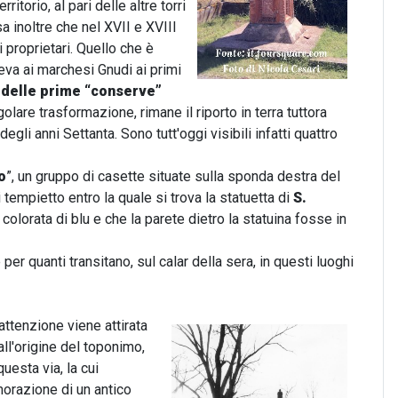
itorio, al pari delle altre torri
sa inoltre che nel XVII e XVIII
proprietari. Quello che è
eneva ai marchesi Gnudi ai primi
 delle prime “conserve”
lare trasformazione, rimane il riporto in terra tuttora
gli anni Settanta. Sono tutt'oggi visibili infatti quattro
o
”, un gruppo di casette situate sulla sponda destra del
 tempietto entro la quale si trova la statuetta di
S.
 colorata di blu e che la parete dietro la statuina fosse in
er quanti transitano, sul calar della sera, in questi luoghi
attenzione viene attirata
all'origine del toponimo,
uesta via, la cui
morazione di un antico