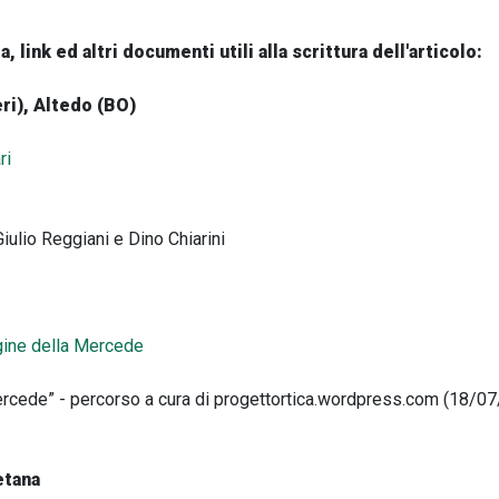
a, link ed altri documenti utili alla scrittura dell'articolo:
ri), Altedo (BO)
ri
iulio Reggiani e Dino Chiarini
gine della Mercede
Mercede” - percorso a cura di progettortica.wordpress.com (18/0
etana