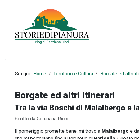
Sei qui:
Home
Territorio e Cultura
Borgate ed altri it
Borgate ed altri itinerari
Tra la via Boschi di Malalbergo e 
Dettagli
Scritto da
Genziana Ricci
Il pomeriggio promette bene: mi trovo a
Malalbergo
e da
che mi porteranno fino al territorio di
Baricella
. Questo pe