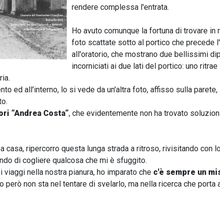
rendere complessa l'entrata.
Ho avuto comunque la fortuna di trovare in 
foto scattate sotto al portico che precede 
all'oratorio, che mostrano due bellissimi dip
incorniciati ai due lati del portico: uno ritrae 
ria.
 ed all'interno, lo si vede da un'altra foto, affisso sulla parete, 
to.
ori “Andrea Costa”
, che evidentemente non ha trovato soluzioni
a casa, ripercorro questa lunga strada a ritroso, rivisitando con l
ndo di cogliere qualcosa che mi è sfuggito.
iei viaggi nella nostra pianura, ho imparato che
c'è sempre un mis
llo però non sta nel tentare di svelarlo, ma nella ricerca che porta 