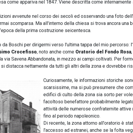
esa come appariva nel 1847. Viene descritta come internamente sp
zioni avvenute nel corso dei secoli ed osservando una foto dell'in
rmai scomparsa. Ma all'interno della chiesa si trova ancora una 
ll’epoca della prima costruzione seicentesca.
o da Boschi per dirigermi verso l'ultima tappa del mio percorso: l'
ssimo Crocefisso
, noto anche come
Oratorio del Fondo Rosa
,
la via Savena Abbandonata, in mezzo ai campi coltivati. Per form
si distacca nettamente da tutti gli altri della zona e dovrebbe risa
Curiosamente, le informazioni storiche son
scarsissime, ma si può presumere che come
edifici di culto della zona sia sorto per vole
facoltoso benefattore probabilmente legato
attività delle numerose confraternite attive
fino al periodo napoleonico.
Di recente, la zona attorno all'oratorio è s
l'accesso ad estranei, anche se la folta veg