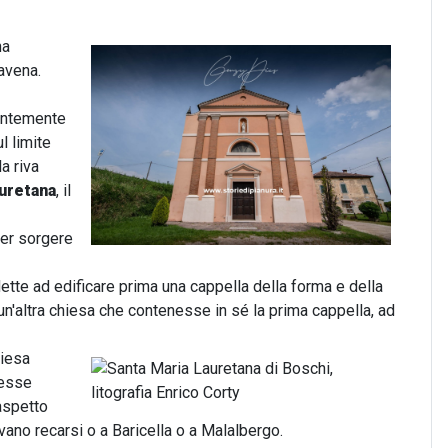
na
avena.
entemente
l limite
la riva
auretana
, il
er sorgere
dette ad edificare prima una cappella della forma e della
un'altra chiesa che contenesse in sé la prima cappella, ad
hiesa
resse
 aspetto
ano recarsi o a Baricella o a Malalbergo.