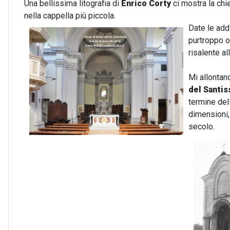
Una bellissima litografia di
Enrico Corty
ci mostra la chi
nella cappella più piccola.
Date le addi
purtroppo o
risalente a
Mi allontan
del Santi
termine del
dimensioni, 
secolo.