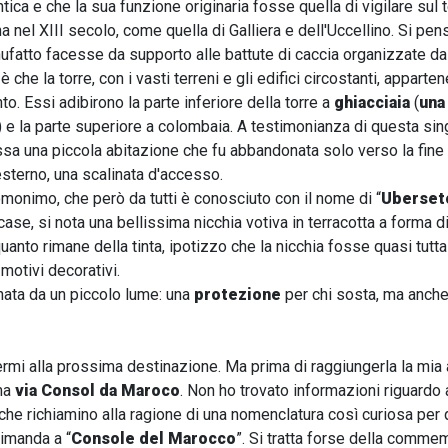
tica e che la sua funzione originaria fosse quella di vigilare sul terr
a nel XIII secolo, come quella di Galliera e dell'Uccellino. Si pen
fatto facesse da supporto alle battute di caccia organizzate dai 
 è che la torre, con i vasti terreni e gli edifici circostanti, appart
to. Essi adibirono la parte inferiore della torre a
ghiacciaia
(
una
) e la parte superiore a colombaia. A testimonianza di questa singo
essa una piccola abitazione che fu abbandonata solo verso la fine de
'esterno, una scalinata d'accesso.
monimo, che però da tutti è conosciuto con il nome di “
Uberset
ase, si nota una bellissima nicchia votiva in terracotta a forma di
quanto rimane della tinta, ipotizzo che la nicchia fosse quasi tutta
motivi decorativi.
inata da un piccolo lume: una
protezione
per chi sosta, ma anche p
rmi alla prossima destinazione. Ma prima di raggiungerla la mia 
ama
via Consol da Maroco
. Non ho trovato informazioni riguardo 
 che richiamino alla ragione di una nomenclatura così curiosa per q
imanda a “
Console del Marocco
”. Si tratta forse della comme