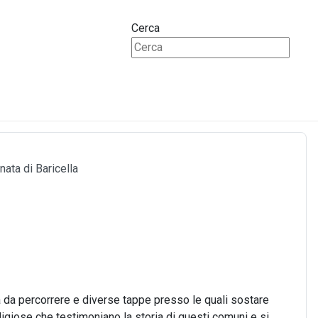
Cerca
ata di Baricella
 da percorrere e diverse tappe presso le quali sostare
ligiose che testimoniano la storia di questi comuni e si