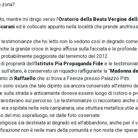
a zona?
to, mentre mi dirigo verso l'
Oratorio della Beata Vergine de
Scarani
ed è collocato appunto nella località che prende anch'ess
e testimonianze che ho letto non lo vedono così in degrado come 
nche la grande croce in legno affissa sulla facciata e le profonde
io probabilmente peggiorate dal terremoto del 2012.
 di proprietà dell'
Istituto Pia Propaganda Fide
e le testimonia
 sull'altare, è conservato un riquadro raffigurante la “
Madonna de
into di
Raffaello
che si trova a Firenze presso Palazzo Pitti.
n sono sicura che tale dipinto sia ancora conservato all'interno del
e sulla strada e anticamente doveva essere luogo di ristoro e pre
transitavano sul percorso. Le testimonianze ci raccontano anche
4 era ospitata nella vela campanaria, una struttura metallica util
o del mio sopralluogo, né dalle foto osservate.
ligiosa sia destinata al degrado ed all'abbandono, anche per il v
lificazione non è nelle mani della comunità e non resta che spera