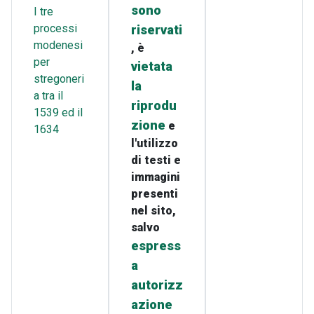
sono
I tre
processi
riservati
modenesi
, è
per
vietata
stregoneri
la
a tra il
riprodu
1539 ed il
zione
e
1634
l'utilizzo
di testi e
immagini
presenti
nel sito,
salvo
espress
a
autorizz
azione