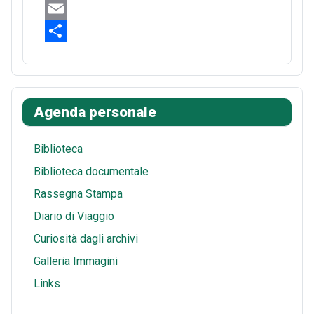
e
n
e
W
b
t
d
h
E
o
e
d
a
m
S
o
r
i
t
a
h
k
e
t
s
i
a
Agenda personale
s
A
l
r
t
p
e
Biblioteca
p
Biblioteca documentale
Rassegna Stampa
Diario di Viaggio
Curiosità dagli archivi
Galleria Immagini
Links