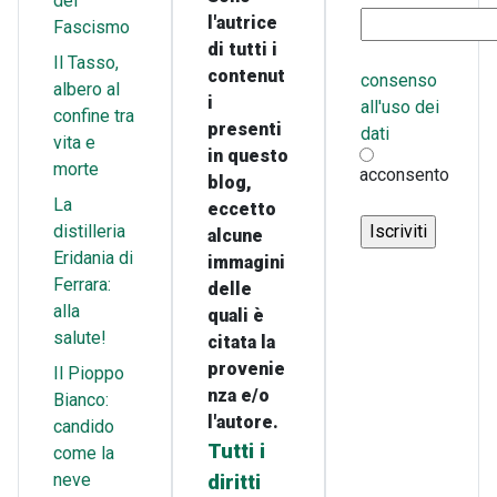
del
l'autrice
Fascismo
di tutti i
Il Tasso,
contenut
consenso
albero al
i
all'uso dei
confine tra
presenti
dati
vita e
in questo
morte
acconsento
blog,
La
eccetto
distilleria
alcune
Eridania di
immagini
Ferrara:
delle
alla
quali è
salute!
citata la
provenie
Il Pioppo
nza e/o
Bianco:
l'autore.
candido
Tutti i
come la
neve
diritti