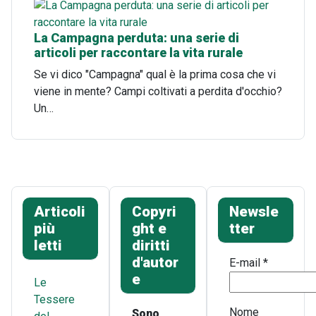
La Campagna perduta: una serie di
articoli per raccontare la vita rurale
Se vi dico "Campagna" qual è la prima cosa che vi
viene in mente? Campi coltivati a perdita d'occhio?
Un…
Articoli
Copyri
Newsle
più
ght e
tter
letti
diritti
d'autor
E-mail
*
e
Le
Tessere
Nome
Sono