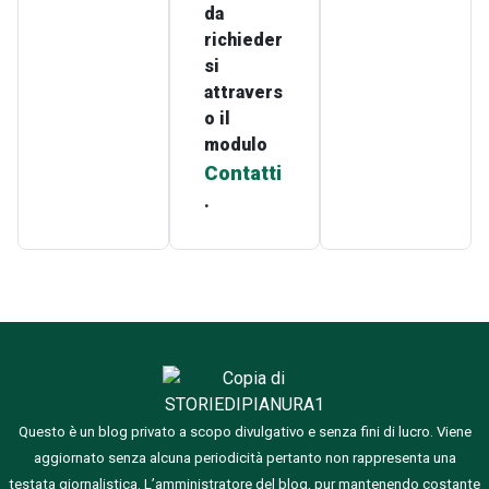
da
richieder
si
attravers
o il
modulo
Contatti
.
Questo è un blog privato a scopo divulgativo e senza fini di lucro. Viene
aggiornato senza alcuna periodicità pertanto non rappresenta una
testata giornalistica.
L’amministratore del blog, pur mantenendo costante