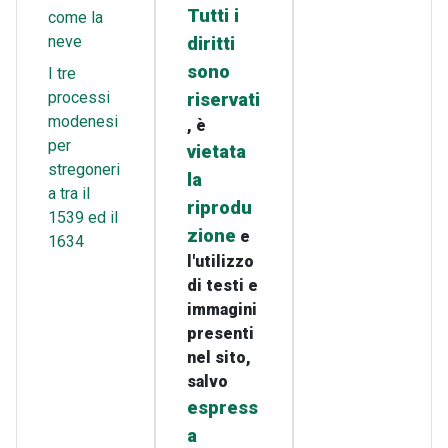
Tutti i
come la
neve
diritti
sono
I tre
processi
riservati
modenesi
, è
per
vietata
stregoneri
la
a tra il
riprodu
1539 ed il
zione
e
1634
l'utilizzo
di testi e
immagini
presenti
nel sito,
salvo
espress
a