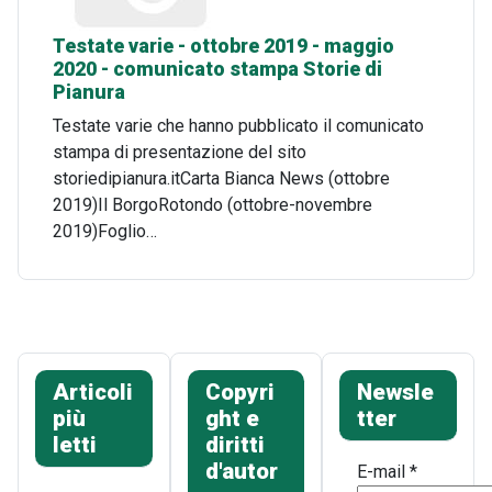
Testate varie - ottobre 2019 - maggio
2020 - comunicato stampa Storie di
Pianura
Testate varie che hanno pubblicato il comunicato
stampa di presentazione del sito
storiedipianura.itCarta Bianca News (ottobre
2019)Il BorgoRotondo (ottobre-novembre
2019)Foglio…
Articoli
Copyri
Newsle
più
ght e
tter
letti
diritti
d'autor
E-mail
*