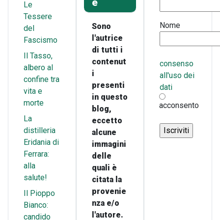
e
Le
Tessere
Nome
Sono
del
l'autrice
Fascismo
di tutti i
Il Tasso,
contenut
consenso
albero al
i
all'uso dei
confine tra
presenti
dati
vita e
in questo
morte
acconsento
blog,
La
eccetto
distilleria
alcune
Eridania di
immagini
Ferrara:
delle
alla
quali è
salute!
citata la
provenie
Il Pioppo
nza e/o
Bianco:
l'autore.
candido