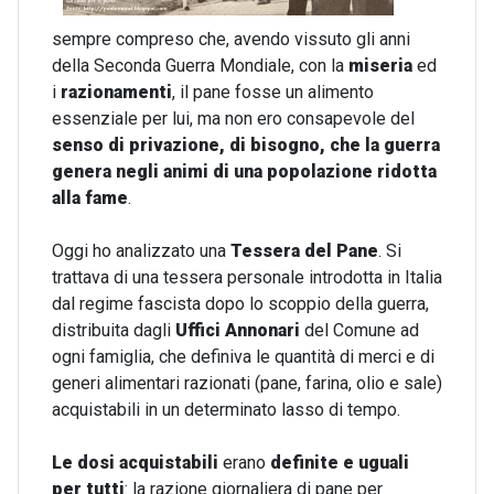
sempre compreso che, avendo vissuto gli anni
della Seconda Guerra Mondiale, con la
miseria
ed
i
razionamenti
, il pane fosse un alimento
essenziale per lui, ma non ero consapevole del
senso di privazione, di bisogno, che la guerra
genera negli animi di una popolazione ridotta
alla fame
.
Oggi ho analizzato una
Tessera del Pane
. Si
trattava di una tessera personale introdotta in Italia
dal regime fascista dopo lo scoppio della guerra,
distribuita dagli
Uffici Annonari
del Comune ad
ogni famiglia, che definiva le quantità di merci e di
generi alimentari razionati (pane, farina, olio e sale)
acquistabili in un determinato lasso di tempo.
Le dosi acquistabili
erano
definite e uguali
per tutti
: la razione giornaliera di pane per