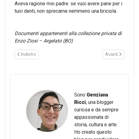
Aveva ragione mio padre: se vuoi avere pane per i
tuoi denti, non sprecarne nemmeno una briciola.
Documenti appartenenti alla collezione privata di
Enzo Ziosi – Argelato (BO)
Articolo precedente: PSC (Per Sentite Condoglianze): la perdita 
Articolo successiv
Indietro
Avanti
Sono
Genziana
Ricci
, una blogger
curiosa e da sempre
appassionata di
storia, cultura e arte.
Ho creato questo