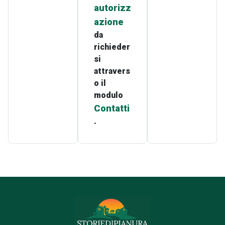
autorizz
azione
da
richieder
si
attravers
o il
modulo
Contatti
.