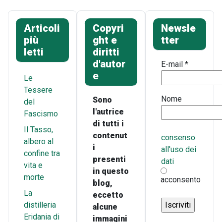
Articoli
Copyri
Newsle
più
ght e
tter
letti
diritti
d'autor
E-mail
*
e
Le
Tessere
Nome
Sono
del
l'autrice
Fascismo
di tutti i
Il Tasso,
contenut
consenso
albero al
i
all'uso dei
confine tra
presenti
dati
vita e
in questo
morte
acconsento
blog,
La
eccetto
distilleria
alcune
Eridania di
immagini