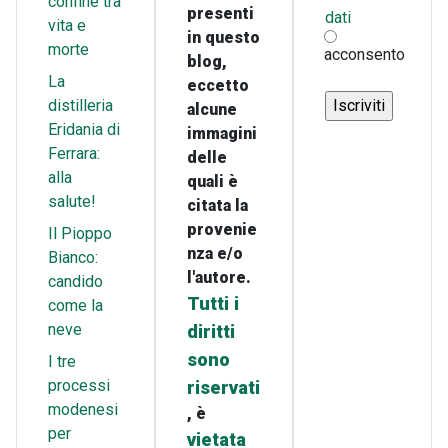
confine tra
presenti
dati
vita e
in questo
morte
acconsento
blog,
La
eccetto
distilleria
alcune
Eridania di
immagini
Ferrara:
delle
alla
quali è
salute!
citata la
provenie
Il Pioppo
nza e/o
Bianco:
l'autore.
candido
Tutti i
come la
neve
diritti
sono
I tre
processi
riservati
modenesi
, è
per
vietata