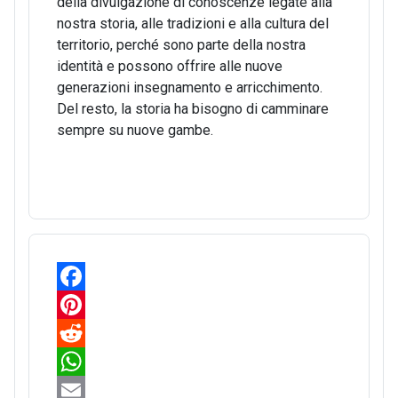
della divulgazione di conoscenze legate alla
nostra storia, alle tradizioni e alla cultura del
territorio, perché sono parte della nostra
identità e possono offrire alle nuove
generazioni insegnamento e arricchimento.
Del resto, la storia ha bisogno di camminare
sempre su nuove gambe.
F
a
P
c
i
R
e
n
e
W