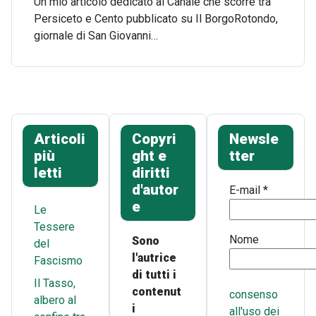
Un mio articolo dedicato al Canale che scorre tra
Persiceto e Cento pubblicato su Il BorgoRotondo,
giornale di San Giovanni…
Articoli
Copyri
Newsle
più
ght e
tter
letti
diritti
d'autor
E-mail
*
e
Le
Tessere
Nome
Sono
del
l'autrice
Fascismo
di tutti i
Il Tasso,
contenut
consenso
albero al
i
all'uso dei