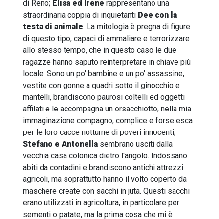
di Reno;
Elisa ed Irene
rappresentano una
straordinaria coppia di inquietanti
Dee con la
testa di animale
. La mitologia è pregna di figure
di questo tipo, capaci di ammaliare e terrorizzare
allo stesso tempo, che in questo caso le due
ragazze hanno saputo reinterpretare in chiave più
locale. Sono un po' bambine e un po' assassine,
vestite con gonne a quadri sotto il ginocchio e
mantelli, brandiscono paurosi coltelli ed oggetti
affilati e le accompagna un orsacchiotto, nella mia
immaginazione compagno, complice e forse esca
per le loro cacce notturne di poveri innocenti;
Stefano e Antonella
sembrano usciti dalla
vecchia casa colonica dietro l'angolo. Indossano
abiti da contadini e brandiscono antichi attrezzi
agricoli, ma soprattutto hanno il volto coperto da
maschere create con sacchi in juta. Questi sacchi
erano utilizzati in agricoltura, in particolare per
sementi o patate, ma la prima cosa che mi è