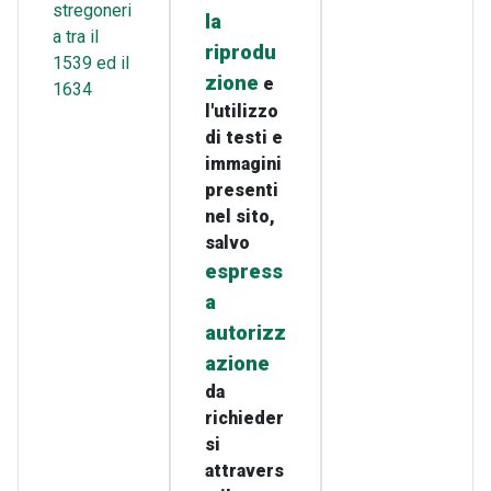
stregoneri
la
a tra il
riprodu
1539 ed il
zione
e
1634
l'utilizzo
di testi e
immagini
presenti
nel sito,
salvo
espress
a
autorizz
azione
da
richieder
si
attravers