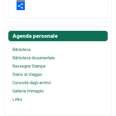
b
t
d
h
E
o
e
d
a
m
S
o
r
i
t
a
h
k
e
t
s
i
a
Agenda personale
s
A
l
r
t
p
e
Biblioteca
p
Biblioteca documentale
Rassegna Stampa
Diario di Viaggio
Curiosità dagli archivi
Galleria Immagini
Links