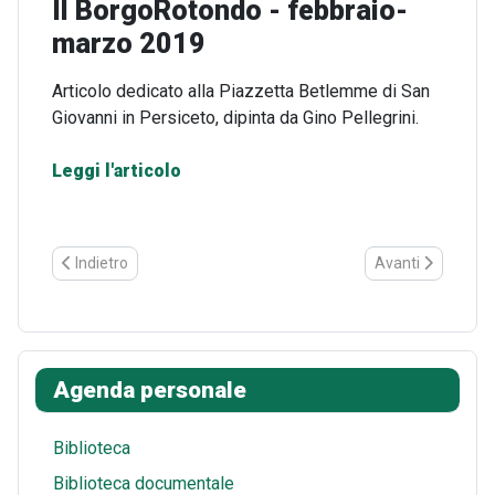
Il BorgoRotondo - febbraio-
marzo 2019
Dettagli
Articolo dedicato alla Piazzetta Betlemme di San
Giovanni in Persiceto, dipinta da Gino Pellegrini.
Leggi l'articolo
Articolo precedente: La Stampa - N. 182 - 3 agosto 1951
Articolo successi
Indietro
Avanti
Agenda personale
Biblioteca
Biblioteca documentale