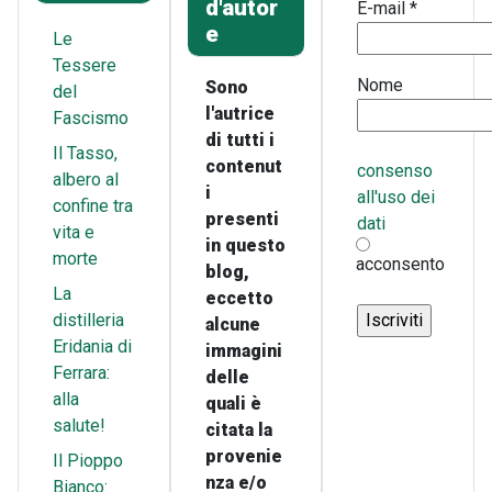
d'autor
E-mail
*
e
Le
Tessere
Nome
Sono
del
l'autrice
Fascismo
di tutti i
Il Tasso,
contenut
consenso
albero al
i
all'uso dei
confine tra
presenti
dati
vita e
in questo
morte
acconsento
blog,
La
eccetto
distilleria
alcune
Eridania di
immagini
Ferrara:
delle
alla
quali è
salute!
citata la
provenie
Il Pioppo
nza e/o
Bianco: