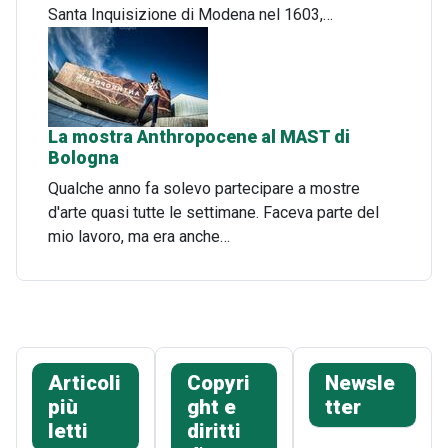
Santa Inquisizione di Modena nel 1603,…
La mostra Anthropocene al MAST di
Bologna
Qualche anno fa solevo partecipare a mostre
d'arte quasi tutte le settimane. Faceva parte del
mio lavoro, ma era anche…
Articoli
Copyri
Newsle
più
ght e
tter
letti
diritti