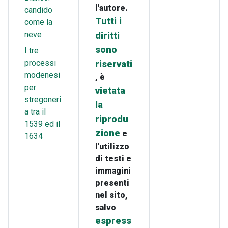
l'autore.
candido
Tutti i
come la
neve
diritti
sono
I tre
processi
riservati
modenesi
, è
per
vietata
stregoneri
la
a tra il
riprodu
1539 ed il
zione
e
1634
l'utilizzo
di testi e
immagini
presenti
nel sito,
salvo
espress