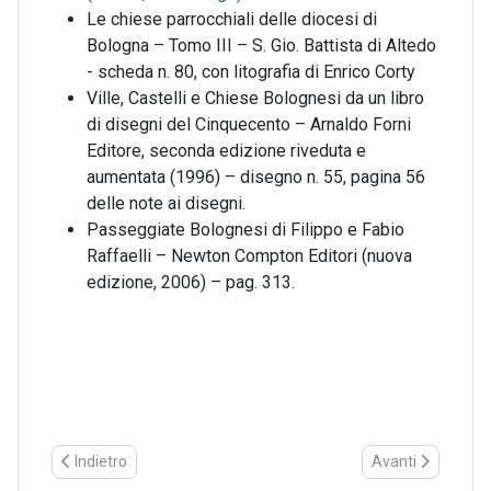
Le chiese parrocchiali delle diocesi di
Bologna – Tomo III – S. Gio. Battista di Altedo
- scheda n. 80, con litografia di Enrico Corty
Ville, Castelli e Chiese Bolognesi da un libro
di disegni del Cinquecento – Arnaldo Forni
Editore, seconda edizione riveduta e
aumentata (1996) – disegno n. 55, pagina 56
delle note ai disegni.
Passeggiate Bolognesi di Filippo e Fabio
Raffaelli – Newton Compton Editori (nuova
edizione, 2006) – pag. 313.
Articolo precedente: La Chiesa di Sant’Appiano di Marozzo: stor
Articolo successiv
Indietro
Avanti