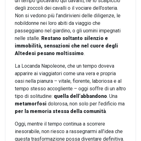
un tempo giocavano qui davanti, né lo scalpiccio
degli zoccoli dei cavalli o il vociare dell’osteria.
Non si vedono più l’andirivieni delle diligenze, le
nobildonne nei loro abiti da viaggio che
passeggiano nel giardino, o gli uomini impegnati
nelle stalle.
Restano soltanto silenzio e
immobilità, sensazioni che nel cuore degli
Altedesi pesano moltissimo
.
La Locanda Napoleone, che un tempo doveva
apparire ai viaggiatori come una vera e propria
oasi nella pianura – vitale, fiorente, laboriosa e al
tempo stesso accogliente – oggi soffre di un altro
tipo di solitudine:
quella dell’abbandono
. Una
metamorfosi
dolorosa, non solo per l’edificio ma
per la memoria stessa della comunità
.
Oggi, mentre il tempo continua a scorrere
inesorabile, non riesco a rassegnarmi all’idea che
questa trasformazione possa diventare definitiva.