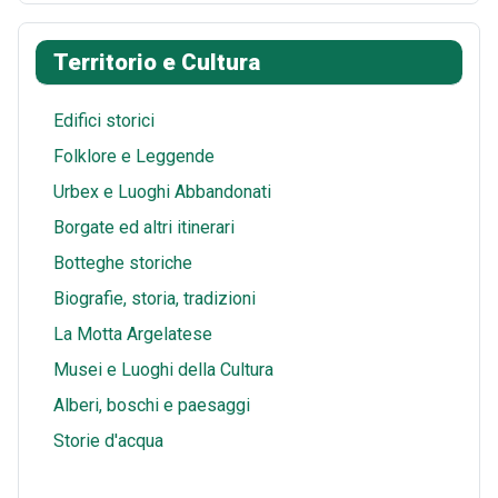
o
r
i
t
a
h
k
e
t
s
i
a
Territorio e Cultura
s
A
l
r
t
p
e
Edifici storici
p
Folklore e Leggende
Urbex e Luoghi Abbandonati
Borgate ed altri itinerari
Botteghe storiche
Biografie, storia, tradizioni
La Motta Argelatese
Musei e Luoghi della Cultura
Alberi, boschi e paesaggi
Storie d'acqua