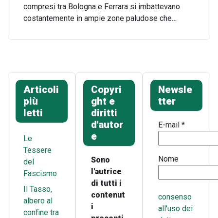
compresi tra Bologna e Ferrara si imbattevano
costantemente in ampie zone paludose che…
Articoli
Copyri
Newsle
più
ght e
tter
letti
diritti
d'autor
E-mail
*
e
Le
Tessere
Nome
Sono
del
l'autrice
Fascismo
di tutti i
Il Tasso,
contenut
consenso
albero al
i
all'uso dei
confine tra