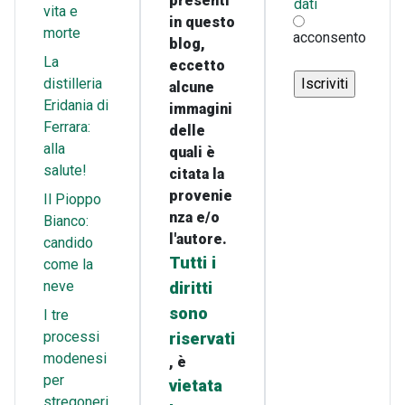
presenti
dati
vita e
in questo
morte
acconsento
blog,
La
eccetto
distilleria
alcune
Eridania di
immagini
Ferrara:
delle
alla
quali è
salute!
citata la
provenie
Il Pioppo
nza e/o
Bianco:
l'autore.
candido
Tutti i
come la
neve
diritti
sono
I tre
processi
riservati
modenesi
, è
per
vietata
stregoneri