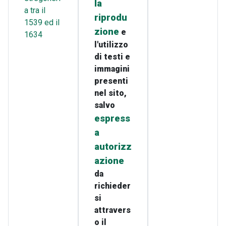
la
a tra il
riprodu
1539 ed il
zione
e
1634
l'utilizzo
di testi e
immagini
presenti
nel sito,
salvo
espress
a
autorizz
azione
da
richieder
si
attravers
o il