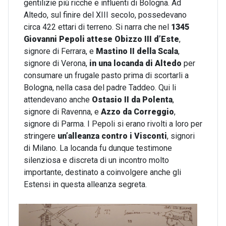
gentilizie più ricche e influenti di Bologna. Ad
Altedo, sul finire del XIII secolo, possedevano
circa 422 ettari di terreno. Si narra che nel
1345
Giovanni Pepoli attese Obizzo III d’Este
,
signore di Ferrara, e
Mastino II della Scala
,
signore di Verona,
in una locanda di Altedo
per
consumare un frugale pasto prima di scortarli a
Bologna, nella casa del padre Taddeo. Qui li
attendevano anche
Ostasio II da Polenta
,
signore di Ravenna, e
Azzo da Correggio
,
signore di Parma. I Pepoli si erano rivolti a loro per
stringere
un’alleanza contro i Visconti
, signori
di Milano. La locanda fu dunque testimone
silenziosa e discreta di un incontro molto
importante, destinato a coinvolgere anche gli
Estensi in questa alleanza segreta.