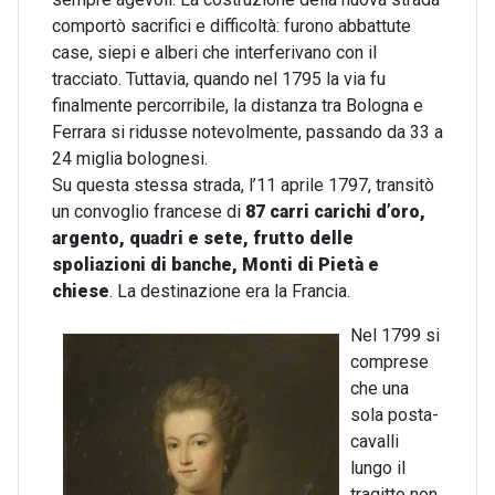
comportò sacrifici e difficoltà: furono abbattute
case, siepi e alberi che interferivano con il
tracciato. Tuttavia, quando nel 1795 la via fu
finalmente percorribile, la distanza tra Bologna e
Ferrara si ridusse notevolmente, passando da 33 a
24 miglia bolognesi.
Su questa stessa strada, l’11 aprile 1797, transitò
un convoglio francese di
87 carri carichi d’oro,
argento, quadri e sete, frutto delle
spoliazioni di banche, Monti di Pietà e
chiese
. La destinazione era la Francia.
Nel 1799 si
comprese
che una
sola posta-
cavalli
lungo il
tragitto non