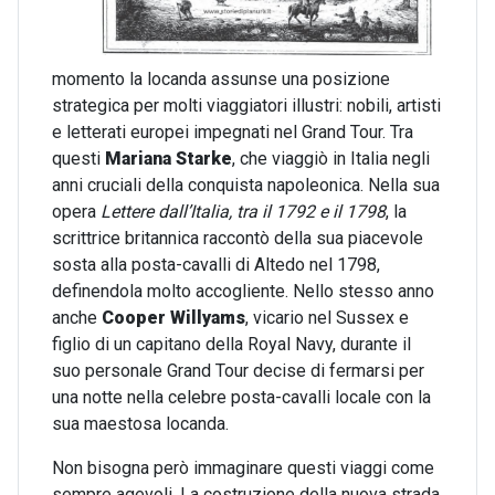
momento la locanda assunse una posizione
strategica per molti viaggiatori illustri: nobili, artisti
e letterati europei impegnati nel Grand Tour. Tra
questi
Mariana Starke
, che viaggiò in Italia negli
anni cruciali della conquista napoleonica. Nella sua
opera
Lettere dall’Italia, tra il 1792 e il 1798
, la
scrittrice britannica raccontò della sua piacevole
sosta alla posta-cavalli di Altedo nel 1798,
definendola molto accogliente. Nello stesso anno
anche
Cooper Willyams
, vicario nel Sussex e
figlio di un capitano della Royal Navy, durante il
suo personale Grand Tour decise di fermarsi per
una notte nella celebre posta-cavalli locale con la
sua maestosa locanda.
Non bisogna però immaginare questi viaggi come
sempre agevoli. La costruzione della nuova strada