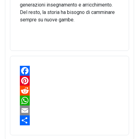
generazioni insegnamento e arricchimento.
Del resto, la storia ha bisogno di camminare
sempre su nuove gambe.
F
a
P
c
i
R
e
n
e
W
b
t
d
h
E
o
e
d
a
m
S