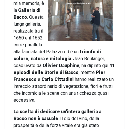
mia memoria, è
la
Galleria di
Bacco
. Questa
lunga galleria,
realizzata tra il
1650 e il 1652,
corre parallela
alla facciata del Palazzo ed è un
trionfo di
colore, natura e mitologia
. Jean Boulanger,
coadiuvato da
Olivier Dauphine
, ha dipinto qui
41
episodi delle Storie di Bacco
, mentre
Pier
Francesco
e
Carlo Cittadini
hanno realizzato un
intreccio straordinario di vegetazione, fiori e frutti
che incornicia le scene con una ricchezza quasi
eccessiva.
La scelta di dedicare un'intera galleria a
Bacco non è casuale
. Il dio del vino, della
prosperità e della forza vitale era già stato