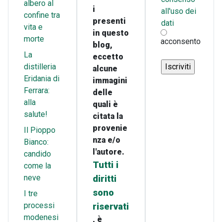
albero al
i
all'uso dei
confine tra
presenti
dati
vita e
in questo
morte
acconsento
blog,
La
eccetto
distilleria
alcune
Eridania di
immagini
Ferrara:
delle
alla
quali è
salute!
citata la
provenie
Il Pioppo
nza e/o
Bianco:
l'autore.
candido
Tutti i
come la
neve
diritti
sono
I tre
processi
riservati
modenesi
, è