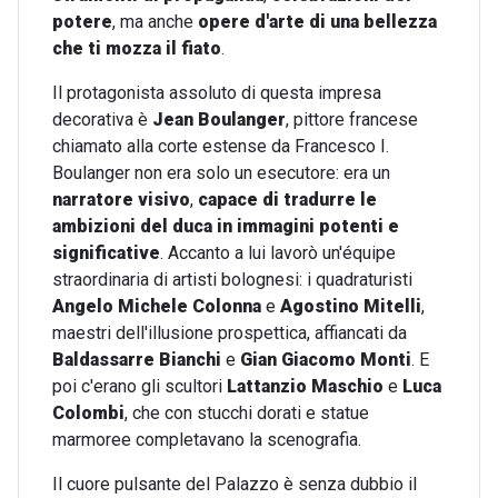
potere
, ma anche
opere d'arte di una bellezza
che ti mozza il fiato
.
Il protagonista assoluto di questa impresa
decorativa è
Jean Boulanger
, pittore francese
chiamato alla corte estense da Francesco I.
Boulanger non era solo un esecutore: era un
narratore visivo
,
capace di tradurre le
ambizioni del duca in immagini potenti e
significative
. Accanto a lui lavorò un'équipe
straordinaria di artisti bolognesi: i quadraturisti
Angelo Michele Colonna
e
Agostino Mitelli
,
maestri dell'illusione prospettica, affiancati da
Baldassarre Bianchi
e
Gian Giacomo Monti
. E
poi c'erano gli scultori
Lattanzio Maschio
e
Luca
Colombi
, che con stucchi dorati e statue
marmoree completavano la scenografia.
Il cuore pulsante del Palazzo è senza dubbio il