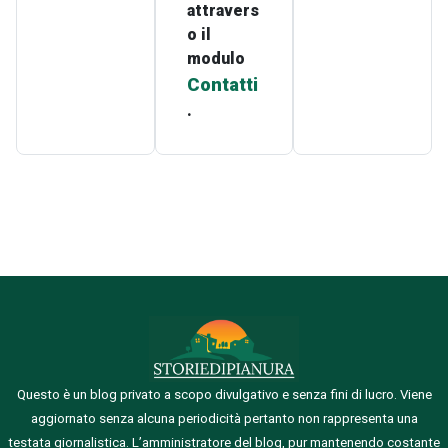
attravers
o il
modulo
Contatti
.
Questo è un blog privato a scopo divulgativo e senza fini di lucro. Viene
aggiornato senza alcuna periodicità pertanto non rappresenta una
testata giornalistica.
L’amministratore del blog, pur mantenendo costante