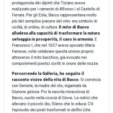
protagonista dei dipinti che Tiziano aveva
realizzato per i camerini di Alfonso I al Castello di
Ferrara. Per gli Este, Bacco rappresentava molto
più del semplice piacere del vino: era simbolo di
civiltà, di ordine, di cultura.
Il mito di Bacco
alludeva alla capacità di trasformare la natura
selvaggia in prosperità, il caos in armonia
. E
Francesco I, che nel 1637 aveva sposato Maria
Farnese, volle celebrare questa unione proprio
attraverso il mito bacchico, già evocato nei
componimenti poetici scritti in onore delle nozze.
Percorrendo la Galleria, ho seguito il
racconto visivo della vita di Bacco
. Si comincia
con Semele, la madre del dio, ingannata da
Giunone gelosa. Poi la nascita miracolosa di
Bacco, cucito nella coscia di Giove. Le nutrici che
allevano il piccolo dio, Sileno che lo educa. C'è
l'episodio dei pirati trasformati in delfini (che