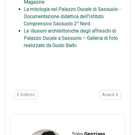
Magazine
La mitologia nel Palazzo Ducale di Sassuolo -
Documentazione didattica dell'Istituto
Comprensivo Sassuolo 2° Nord
Le illusioni architettoniche degli affreschi di
Palazzo Ducale a Sassuolo – Galleria di foto
realizzate da Guido Barbi
Articolo precedente: La Locanda Napoleone di Altedo: un territor
Articolo successiv
Indietro
Avanti
Sono
Genziana