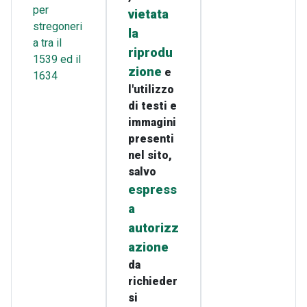
per
vietata
stregoneri
la
a tra il
riprodu
1539 ed il
zione
e
1634
l'utilizzo
di testi e
immagini
presenti
nel sito,
salvo
espress
a
autorizz
azione
da
richieder
si