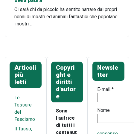
della paura
Ci sarà chi da piccolo ha sentito narrare dai propri
nonni di mostri ed animali fantastici che popolano
i nostri…
Articoli
Copyri
Newsle
più
ght e
tter
letti
diritti
d'autor
E-mail
*
e
Le
Tessere
Nome
Sono
del
l'autrice
Fascismo
di tutti i
Il Tasso,
contenut
consenso