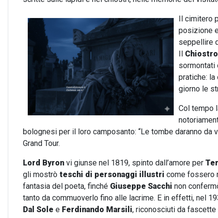
Il cimitero 
posizione er
seppellire q
Il
Chiostro 
sormontati
pratiche: la
giorno le st
Col tempo l
notoriament
bolognesi per il loro camposanto: “Le tombe daranno da viv
Grand Tour.
Lord Byron
vi giunse nel 1819, spinto dall’amore per
Ter
gli mostrò
teschi di personaggi illustri
come fossero re
fantasia del poeta, finché
Giuseppe Sacchi
non confermò 
tanto da commuoverlo fino alle lacrime. E in effetti, nel 1932
Dal Sole
e
Ferdinando Marsili
, riconosciuti da fascette