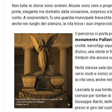
Non tutte le storie sono solenni. Alcune sono vere e propr
prete, elegante ma distratto dalla vocazione, sorpreso a bac
conto. A sorprenderli, fu una guardia municipale travestita d
anche nei luoghi del silenzio, la vita trova i suoi imprevisti
Il percorso ci porta p
monumento Pallavi
civiltà: sarcofagi sq
d’ulivo, una stella in
Simboli che ancora o
Nella stessa sala ri
versi crudi e ironici
la vita vera, anche ne
Lasciata la sua tomb
cornice per tombe di c
Giuseppe Barilli, det
preso in giro dal cu