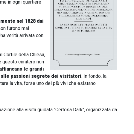
me in ogni quartiere
amente nel 1828 dai
 non furono mai
Una verità arrivata con
al Cortile della Chiesa,
he questo cimitero non
affiancano le grandi
 alle passioni segrete dei visitatori
. In fondo, la
re la vita, forse uno dei più vivi che esistano.
ipazione alla visita guidata "Certosa Dark", organizzata da