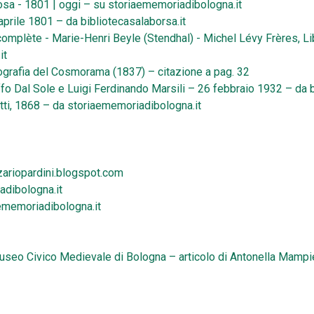
osa - 1801 | oggi – su storiaememoriadibologna.it
aprile 1801 – da bibliotecasalaborsa.it
omplète - Marie-Henri Beyle (Stendhal) - Michel Lévy Frères, Li
it
ografia del Cosmorama (1837) – citazione a pag. 32
effo Dal Sole e Luigi Ferdinando Marsili – 26 febbraio 1932 – da b
ti, 1868 – da storiaememoriadibologna.it
nazariopardini.blogspot.com
adibologna.it
aememoriadibologna.it
 Museo Civico Medievale di Bologna – articolo di Antonella Mamp