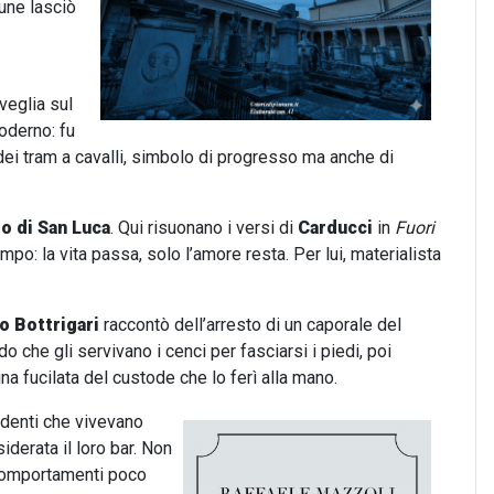
une lasciò
veglia sul
oderno: fu
 dei tram a cavalli, simbolo di progresso ma anche di
o di San Luca
. Qui risuonano i versi di
Carducci
in
Fuori
empo: la vita passa, solo l’amore resta. Per lui, materialista
o Bottrigari
raccontò dell’arresto di un caporale del
o che gli servivano i cenci per fasciarsi i piedi, poi
 fucilata del custode che lo ferì alla mano.
ndenti che vivevano
iderata il loro bar. Non
 comportamenti poco