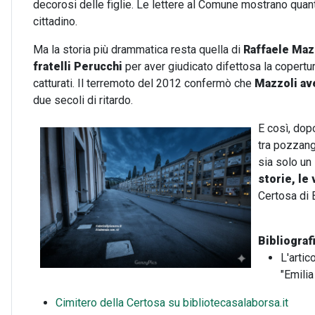
decorosi delle figlie. Le lettere al Comune mostrano quant
cittadino.
Ma la storia più drammatica resta quella di
Raffaele Maz
fratelli Perucchi
per aver giudicato difettosa la copertu
catturati. Il terremoto del 2012 confermò che
Mazzoli av
due secoli di ritardo.
E così, dopo
tra pozzang
sia solo un 
storie, le
Certosa di 
Bibliografi
L'artic
"Emili
Cimitero della Certosa su bibliotecasalaborsa.it