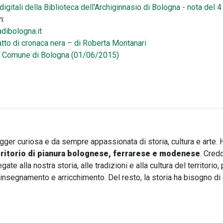
digitali della Biblioteca dell'Archiginnasio di Bologna - nota del
n:
dibologna.it
tto di cronaca nera – di Roberta Montanari
ro – Comune di Bologna (01/06/2015)
 viaggio nel tempo tra le acque del Po
ogger curiosa e da sempre appassionata di storia, cultura e arte. 
rritorio di pianura bolognese, ferrarese e modenese
. Cred
te alla nostra storia, alle tradizioni e alla cultura del territori
i insegnamento e arricchimento. Del resto, la storia ha bisogno