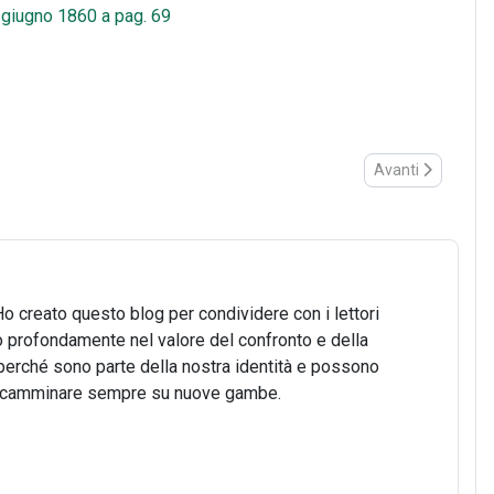
 4 giugno 1860 a pag. 69
Articolo successiv
Avanti
Ho creato questo blog per condividere con i lettori
o profondamente nel valore del confronto e della
o, perché sono parte della nostra identità e possono
 di camminare sempre su nuove gambe.