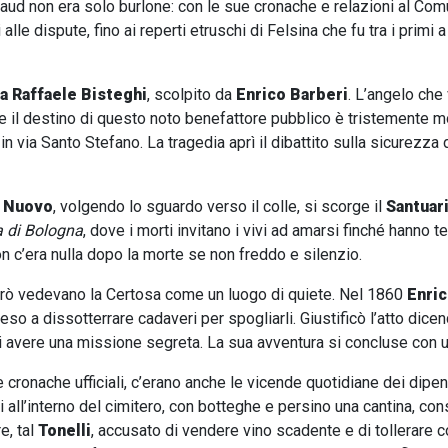
aud non era solo burlone: con le sue cronache e relazioni al Com
lle dispute, fino ai reperti etruschi di Felsina che fu tra i primi a
 Raffaele Bisteghi
, scolpito da
Enrico Barberi
. L’angelo che 
tre il destino di questo noto benefattore pubblico è tristemente m
in via Santo Stefano. La tragedia aprì il dibattito sulla sicurezza
 Nuovo
, volgendo lo sguardo verso il colle, si scorge il
Santuari
a di Bologna
, dove i morti invitano i vivi ad amarsi finché hanno t
on c’era nulla dopo la morte se non freddo e silenzio.
erò vedevano la Certosa come un luogo di quiete. Nel 1860
Enric
so a dissotterrare cadaveri per spogliarli. Giustificò l’atto dicend
 avere una missione segreta. La sua avventura si concluse con una
e cronache ufficiali, c’erano anche le vicende quotidiane dei dipe
i all’interno del cimitero, con botteghe e persino una cantina, cons
e, tal
Tonelli
, accusato di vendere vino scadente e di tollerare