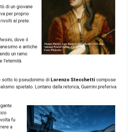
ntò di un giovane
ava per proprio
ivolti al prete:
hesini, dove il
ianesimo e antiche
ngendo un ramo
 l’eternità.
he sotto lo pseudonimo di
Lorenzo Stecchetti
compose
ealismo spietato. Lontano dalla retorica, Guerrini preferiva
egante
tico
 volta fu
rrere a