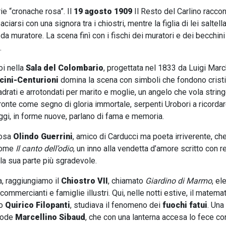
ie “cronache rosa”. Il
19 agosto 1909
Il Resto del Carlino racco
iarsi con una signora tra i chiostri, mentre la figlia di lei saltell
a muratore. La scena finì con i fischi dei muratori e dei becchini r
.
oi nella
Sala del Colombario
, progettata nel 1833 da Luigi Marc
cini-Centurioni
domina la scena con simboli che fondono crist
uadrati e arrotondati per marito e moglie, un angelo che vola stri
 fronte come segno di gloria immortale, serpenti Urobori a ricordare
ggi, in forme nuove, parlano di fama e memoria.
posa
Olindo Guerrini
, amico di Carducci ma poeta irriverente, c
 come
Il canto dell’odio
, un inno alla vendetta d’amore scritto con r
lla sua parte più sgradevole.
a, raggiungiamo il
Chiostro VII
, chiamato
Giardino di Marmo
, el
ommercianti e famiglie illustri. Qui, nelle notti estive, il matema
to
Quirico Filopanti
, studiava il fenomeno dei
fuochi fatui
. Una
stode
Marcellino Sibaud
, che con una lanterna accesa lo fece co