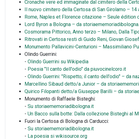
Cronache vere ed immaginate dal cimitero della Cert
Il nuovo cimitero della Certosa di San Girolamo – 14 
Rome, Naples et Florence citazione – Seule édition c
Lord Byron a Bologna – da storiaememoriadibologna.
Cosmorama Pittorico, Anno terzo – Milano, Dalla Tip
Ritrovati in Certosa resti di Guido Reni, Giovan Gios
Monumento Pallavicini-Centurioni – Massimiliano Put
Olindo Guerrini:
-
Olindo Guerrini su Wikipedia
-
Poesia "Il canto dell'odio" da piuvocinelcoro.it
-
Olindo Guerrini: "Rispetto; il canto dell'odio" – da 
Marcellino Sibaud detto/a Junior – da storiaememori
Quirico Filopanti detto/a Giuseppe Barilli – da stori
Monumento di Raffaele Bisteghi:
-
Su storiaememoriadibologna.it
-
Un Bacco sulla botte: Dalla collezione Bisteghi al
Fuori la Certosa di Bologna di Carducci:
-
Su storiaememoriadibologna.it
-
La poesia si wikisource.org