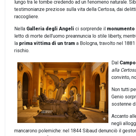
lungo tra le tombe credendo ad un fenomeno naturale. Sib
testimonianze preziose sulla vita della Certosa, dai delitti a
raccogliere.
Nella
Galleria degli Angeli
ci sorprende il
monumento a
letto di morte dell’uomo preannuncia lo stile liberty, men
la
prima vittima di un tram
a Bologna, travolto nel 1881 
rischio.
Dal
Campo
alla Certos
convinto, n
Non tutti p
Genio sorpre
sostenne di
Accanto all
negli allogg
mancarono polemiche: nel 1844 Sibaud denunciò il gestor