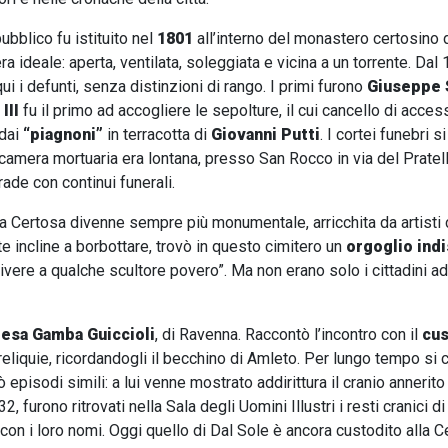
pubblico fu istituito nel
1801
all’interno del monastero certosino 
a ideale: aperta, ventilata, soleggiata e vicina a un torrente. Da
ui i defunti, senza distinzioni di rango. I primi furono
Giuseppe 
III
fu il primo ad accogliere le sepolture, il cui cancello di acces
 dai
“piagnoni”
in terracotta di
Giovanni Putti
. I cortei funebri 
 camera mortuaria era lontana, presso San Rocco in via del Pratello,
rade con continui funerali.
a Certosa divenne sempre più monumentale, arricchita da artisti
e incline a borbottare, trovò in questo cimitero un
orgoglio ind
ere a qualche scultore povero”. Ma non erano solo i cittadini ad 
esa Gamba Guiccioli
, di Ravenna. Raccontò l’incontro con il
cus
liquie, ricordandogli il becchino di Amleto. Per lungo tempo si 
episodi simili: a lui venne mostrato addirittura il cranio annerito
, furono ritrovati nella Sala degli Uomini Illustri i resti cranici d
 con i loro nomi. Oggi quello di Dal Sole è ancora custodito alla C