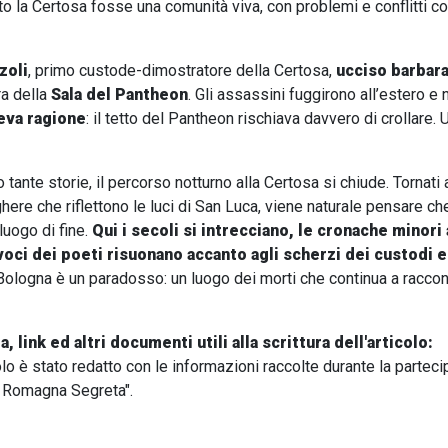
o la Certosa fosse una comunità viva, con problemi e conflitti co
zoli
, primo custode-dimostratore della Certosa,
ucciso barbar
ra della
Sala del Pantheon
. Gli assassini fuggirono all’estero e
eva ragione
: il tetto del Pantheon rischiava davvero di crollare. 
 tante storie, il percorso notturno alla Certosa si chiude. Tornati 
here che riflettono le luci di San Luca, viene naturale pensare c
luogo di fine.
Qui i secoli si intrecciano, le cronache minori 
 voci dei poeti risuonano accanto agli scherzi dei custodi e
Bologna è un paradosso: un luogo dei morti che continua a racconta
a, link ed altri documenti utili alla scrittura dell'articolo:
olo è stato redatto con le informazioni raccolte durante la partec
a Romagna Segreta".