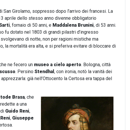
di San Girolamo, soppresso dopo l’arrivo dei francesi. La
l 13 aprile dello stesso anno divenne obbligatorio
Sarti
, fornaio di 50 anni, e
Maddalena Brunini
, di 53 anni.
so fu dotato nel 1803 di grandi pilastri d’ingresso
si svolgevano di notte, non per ragioni mistiche ma
 la mortalità era alta, e si preferiva evitare di bloccare di
 che ne fecero un
museo a cielo aperto
. Bologna, città
iscusso
. Persino
Stendhal
, con ironia, notò la vanità dei
apprezzarla: già nell’Ottocento la Certosa era tappa del
tode Brasa
, che
credette a una
 di
Guido Reni
,
i
Reni
,
Giuseppe
ertosa.