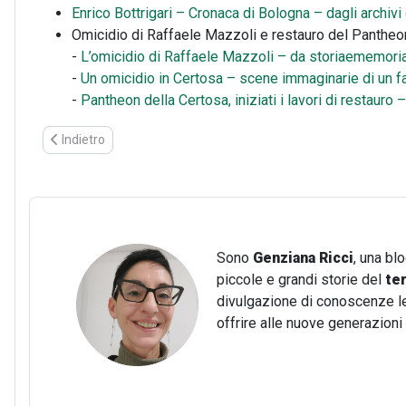
Enrico Bottrigari – Cronaca di Bologna – dagli archivi 
Omicidio di Raffaele Mazzoli e restauro del Pantheo
-
L’omicidio di Raffaele Mazzoli – da storiaememoria
-
Un omicidio in Certosa – scene immaginarie di un fa
-
Pantheon della Certosa, iniziati i lavori di restau
Articolo precedente: Il Museo del Delta Antico di Comacchio: un
Indietro
Sono
Genziana Ricci
, una bl
piccole e grandi storie del
te
divulgazione di conoscenze lega
offrire alle nuove generazion