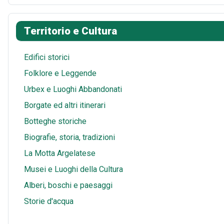
o
r
i
t
a
h
k
e
t
s
i
a
Territorio e Cultura
s
A
l
r
t
p
e
Edifici storici
p
Folklore e Leggende
Urbex e Luoghi Abbandonati
Borgate ed altri itinerari
Botteghe storiche
Biografie, storia, tradizioni
La Motta Argelatese
Musei e Luoghi della Cultura
Alberi, boschi e paesaggi
Storie d'acqua