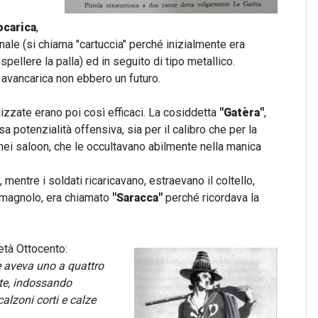
rocarica
,
nale (si chiama "cartuccia" perché inizialmente era
pellere la palla) ed in seguito di tipo metallico.
d avancarica non ebbero un futuro.
lizzate erano poi così efficaci. La cosiddetta
"Gatèra"
,
a potenzialità offensiva, sia per il calibro che per la
i nei saloon, che le occultavano abilmente nella manica
mentre i soldati ricaricavano, estraevano il coltello,
 romagnolo, era chiamato
"Saracca"
perché ricordava la
età Ottocento:
e aveva uno a quattro
tte, indossando
alzoni corti e calze