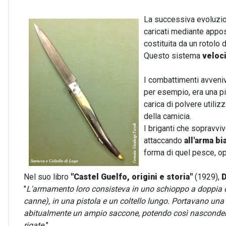
La successiva evoluzion
caricati mediante appos
costituita da un rotolo 
Questo sistema
veloci
I combattimenti avveniv
per esempio, era una p
carica di polvere utiliz
della camicia.
I briganti che sopravviv
attaccando
all'arma bi
forma di quel pesce, o
Nel suo libro
"Castel Guelfo, origini e storia"
(1929),
D
"
L'armamento loro consisteva in uno schioppo a doppia ca
canne), in una pistola e un coltello lungo. Portavano una 
abitualmente un ampio saccone, potendo così nascondere l
rigate.
"