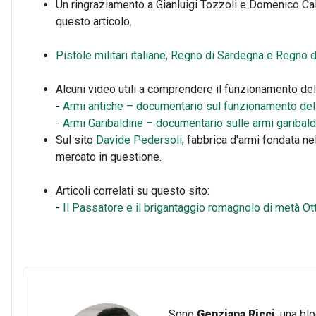
Un ringraziamento a Gianluigi Tozzoli e Domenico Cal
questo articolo.
Pistole militari italiane, Regno di Sardegna e Regno d
Alcuni video utili a comprendere il funzionamento del
-
Armi antiche – documentario sul funzionamento dell
-
Armi Garibaldine – documentario
sulle armi garibal
Sul sito
Davide Pedersoli
, fabbrica d'armi fondata n
mercato in questione.
Articoli correlati su questo sito:
-
Il Passatore e il brigantaggio romagnolo di metà O
Sono
Genziana Ricci
, una bl