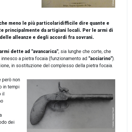
he meno le più particolaridifficile dire quante e
 principalmente da artigiani locali. Per le armi di
delle alleanze e degli accordi fra sovrani.
armi dette ad "avancarica"
, sia lunghe che corte, che
un innesco a pietra focaia (funzionamento ad
"acciarino"
).
sione, in sostituzione del complesso della pietra focaia.
e però non
o in tempi
 il
mo
a
modo dei