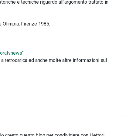
riche e tecniche riguardo all'argomento trattato in
le Olimpia, Firenze 1985.
Agoratvnews"
.
a retrocarica ed anche molte altre informazioni sul
Ho creato questo blog per condividere con i lettori