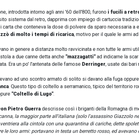
e, introdotta intorno agli anni '60 dell'800, furono
i fucili a ret
ito sistema dal retro, dapprima con impiego di cartuccia tradizio
di carta che conteneva la dose di polvere da sparo necessaria a es
zzò di molto i tempi di ricarica
, motivo per il quale le armi a
ano in genere a distanza molto ravvicinata e non tutte le armi uti
istola a due canne detta anche
"mazzagatti"
ad indicarne la scars
zata. Era un po' l'antenata delle famose
Derringer
, usate dai bar
evano ad uno scontro armato di solito si davano alla fuga oppure, 
anca
. Questo tipo di coltello a serramanico, tipico del territorio
ppure
"Coltello di Lugo"
.
on Pietro Guerra
descrisse così i briganti della Romagna di m
nna, la maggior parte all'italiana (solo l'assassino Giazzolo n
ventriera alla cintola con una quarantina di cariche, dette spole
e loro armi: portavano in testa un berretto rosso, ed avevano c