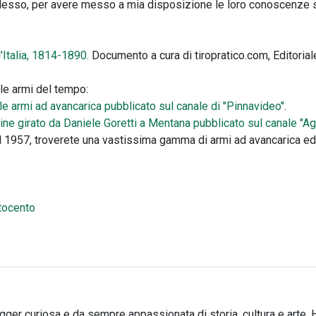
esso, per avere messo a mia disposizione le loro conoscenze sto
'Italia, 1814-1890
. Documento a cura di tiropratico.com, Editoria
le armi del tempo:
e armi ad avancarica pubblicato sul canale di "Pinnavideo"
.
dine girato da Daniele Goretti a Mentana pubblicato sul canale "
el 1957, troverete una vastissima gamma di armi ad avancarica ed 
ttocento
ogger curiosa e da sempre appassionata di storia, cultura e arte. 