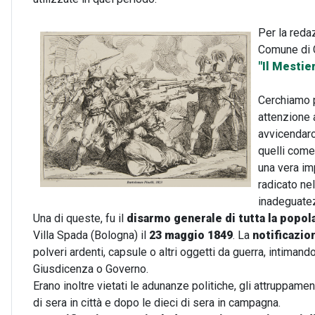
Per la reda
Comune di C
"Il Mestie
Cerchiamo p
attenzione 
avvicendar
quelli com
una vera im
radicato nel
inadeguatez
Una di queste, fu il
disarmo generale di tutta la popol
Villa Spada (Bologna) il
23 maggio 1849
. La
notificazio
polveri ardenti, capsule o altri oggetti da guerra, intima
Giusdicenza o Governo.
Erano inoltre vietati le adunanze politiche, gli attruppamen
di sera in città e dopo le dieci di sera in campagna.