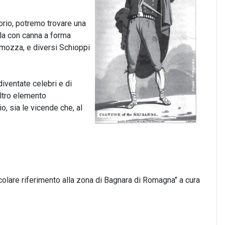
torio, potremo trovare una
ola con canna a forma
 mozza, e diversi Schioppi
iventate celebri e di
altro elemento
o, sia le vicende che, al
colare riferimento alla zona di Bagnara di Romagna" a cura