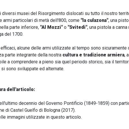
 diversi musei del Risorgimento dislocati su tutto il nostro terri
re armi particolari di metà dell'800, come
"la culazona"
, una pist
ella parte inferiore,
"Al Mozzi"
o
"Svitedi"
, una pistola a canna
ga del 1700.
efficaci, alcune delle armi utilizzate al tempo sono sicuramente d
 parte integrante della nostra
cultura e tradizione armiera
, 
le a comprendere a pieno sia quel periodo storico, sia il territori
, si sono sviluppate ed alternate.
ura dell'articolo:
ell'ultimo decennio del Governo Pontificio (1849-1859) con parti
ne di Castel Guelfo di Bologna (2017).
e immagini utilizzate in questo articolo.