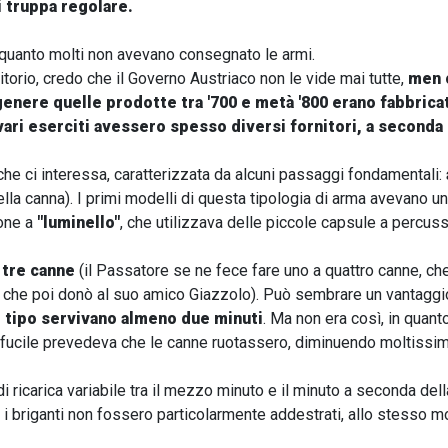
i truppa regolare.
 quanto molti non avevano consegnato le armi.
itorio, credo che il Governo Austriaco non le vide mai tutte,
men c
enere quelle prodotte tra '700 e metà '800 erano fabbricate
vari eserciti avessero spesso diversi fornitori, a seconda 
he ci interessa, caratterizzata da alcuni passaggi fondamentali:
della canna). I primi modelli di questa tipologia di arma avevano 
one a
"luminello"
, che utilizzava delle piccole capsule a percus
a tre canne
(il Passatore se ne fece fare uno a quattro canne, ch
che poi donò al suo amico Giazzolo). Può sembrare un vantaggi
el tipo servivano almeno due minuti
. Ma non era così, in quanto
fucile prevedeva che le canne ruotassero, diminuendo moltissi
 ricarica variabile tra il mezzo minuto e il minuto a seconda dell
he i briganti non fossero particolarmente addestrati, allo stesso 