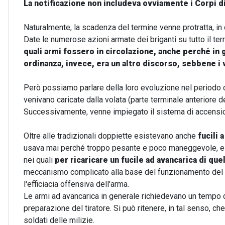
La notificazione non includeva ovviamente i Corpi d
Naturalmente, la scadenza del termine venne protratta, in
Date le numerose azioni armate dei briganti su tutto il terr
quali armi fossero in circolazione, anche perché in g
ordinanza, invece, era un altro discorso, sebbene i 
Però possiamo parlare della loro evoluzione nel periodo c
venivano caricate dalla volata (parte terminale anteriore 
Successivamente, venne impiegato il sistema di accensi
O
ltre alle tradizionali doppiette esistevano anche
fucili 
usava mai perché troppo pesante e poco maneggevole, e 
nei quali
per ricaricare un fucile ad avancarica di qu
meccanismo complicato alla base del funzionamento del 
l'efficiacia offensiva dell'arma.
Le armi ad avancarica in generale richiedevano un tempo di
preparazione del tiratore. Si può ritenere, in tal senso, c
soldati delle milizie.