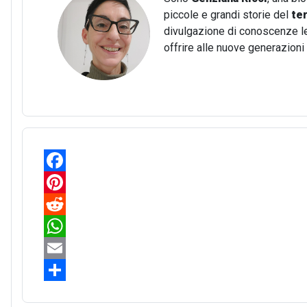
piccole e grandi storie del
te
divulgazione di conoscenze lega
offrire alle nuove generazion
F
a
P
c
i
R
e
n
e
W
b
t
d
h
E
o
e
d
a
m
S