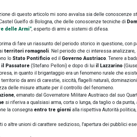
zione di questo articolo mi sono avvalsa sia delle conoscenze s
astel Guelfo di Bologna, che delle conoscenze tecniche di
Dom
re delle Armi"
, esperto di armi e sistemi di difesa.
rima di fare un riassunto del periodo storico in questione, con p
ai
territori romagnoli
. Nel periodo che ci interessa analizzare,
ono lo
Stato Pontificio
ed il
Governo Austriaco
. Tenere a bada
e
il Passatore
(Stefano Pelloni) e dopo di lui
il Lazzarino
(Giusep
presa, in quanto il brigantaggio era un fenomeno rurale che esist
 territorio da anni di carestie, siccità, flagelli naturali, dominazioni
za delle misure attuate per il controllo del fenomeno.
azione
, emanato dal Governatore Militare Austriaco dal suo Quar
ne
si riferiva a qualsiasi arma, corta o lunga, da taglio o da punta
ndone la consegna
entro tre giorni
alla rispettiva Autorità politic
ti o altre unioni di carattere sedizioso, l'apertura dei pubblici ese