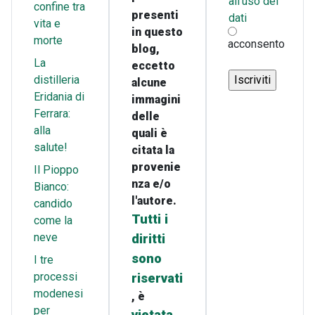
all'uso dei
confine tra
presenti
dati
vita e
in questo
morte
acconsento
blog,
La
eccetto
distilleria
alcune
Eridania di
immagini
Ferrara:
delle
alla
quali è
salute!
citata la
provenie
Il Pioppo
nza e/o
Bianco:
l'autore.
candido
Tutti i
come la
neve
diritti
sono
I tre
processi
riservati
modenesi
, è
per