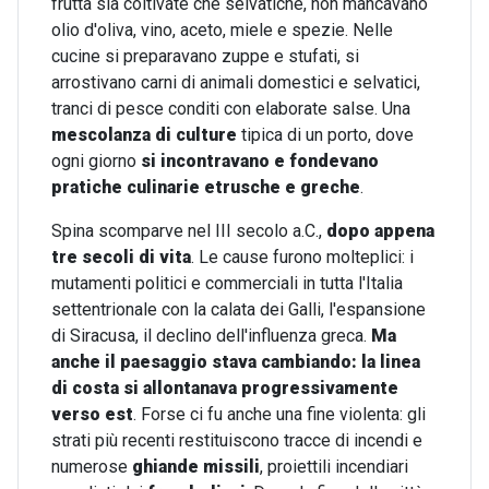
frutta sia coltivate che selvatiche, non mancavano
olio d'oliva, vino, aceto, miele e spezie. Nelle
cucine si preparavano zuppe e stufati, si
arrostivano carni di animali domestici e selvatici,
tranci di pesce conditi con elaborate salse. Una
mescolanza di culture
tipica di un porto, dove
ogni giorno
si incontravano e fondevano
pratiche culinarie etrusche e greche
.
Spina scomparve nel III secolo a.C.,
dopo appena
tre secoli di vita
. Le cause furono molteplici: i
mutamenti politici e commerciali in tutta l'Italia
settentrionale con la calata dei Galli, l'espansione
di Siracusa, il declino dell'influenza greca.
Ma
anche il paesaggio stava cambiando: la linea
di costa si allontanava progressivamente
verso est
. Forse ci fu anche una fine violenta: gli
strati più recenti restituiscono tracce di incendi e
numerose
ghiande missili
, proiettili incendiari