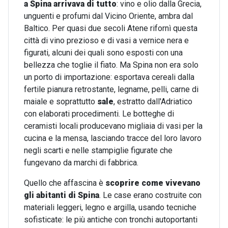
a Spina arrivava di tutto
: vino e olio dalla Grecia,
unguenti e profumi dal Vicino Oriente, ambra dal
Baltico. Per quasi due secoli Atene rifornì questa
città di vino prezioso e di vasi a vernice nera e
figurati, alcuni dei quali sono esposti con una
bellezza che toglie il fiato. Ma Spina non era solo
un porto di importazione: esportava cereali dalla
fertile pianura retrostante, legname, pelli, carne di
maiale e soprattutto
sale
, estratto dall'Adriatico
con elaborati procedimenti. Le botteghe di
ceramisti locali producevano migliaia di vasi per la
cucina e la mensa, lasciando tracce del loro lavoro
negli scarti e nelle stampiglie figurate che
fungevano da marchi di fabbrica.
Quello che affascina è
scoprire come vivevano
gli abitanti di Spina
. Le case erano costruite con
materiali leggeri, legno e argilla, usando tecniche
sofisticate: le più antiche con tronchi autoportanti