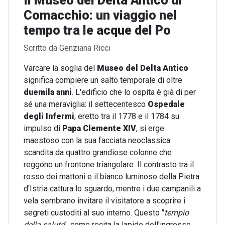
Il Museo del Delta Antico di
Comacchio: un viaggio nel
tempo tra le acque del Po
Dettagli
Scritto da
Genziana Ricci
Varcare la soglia del
Museo del Delta Antico
significa compiere un salto temporale di oltre
duemila anni
. L'edificio che lo ospita è già di per
sé una meraviglia: il settecentesco
Ospedale
degli Infermi
, eretto tra il 1778 e il 1784 su
impulso di
Papa Clemente XIV
, si erge
maestoso con la sua facciata neoclassica
scandita da quattro grandiose colonne che
reggono un frontone triangolare. Il contrasto tra il
rosso dei mattoni e il bianco luminoso della Pietra
d'Istria cattura lo sguardo, mentre i due campanili a
vela sembrano invitare il visitatore a scoprire i
segreti custoditi al suo interno. Questo "
tempio
della salute
", come recita la lapide dell'ingresso