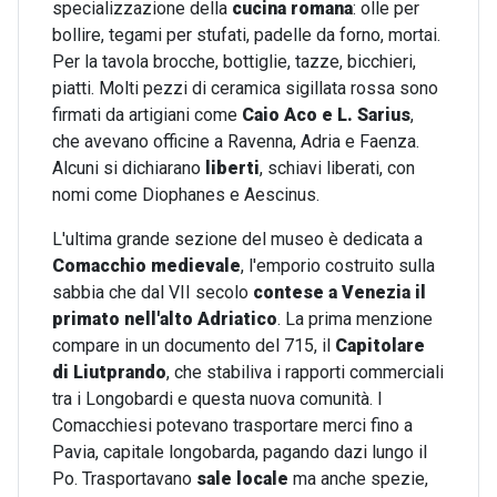
specializzazione della
cucina romana
: olle per
bollire, tegami per stufati, padelle da forno, mortai.
Per la tavola brocche, bottiglie, tazze, bicchieri,
piatti. Molti pezzi di ceramica sigillata rossa sono
firmati da artigiani come
Caio Aco e L. Sarius
,
che avevano officine a Ravenna, Adria e Faenza.
Alcuni si dichiarano
liberti
, schiavi liberati, con
nomi come Diophanes e Aescinus.
L'ultima grande sezione del museo è dedicata a
Comacchio medievale
, l'emporio costruito sulla
sabbia che dal VII secolo
contese a Venezia il
primato nell'alto Adriatico
. La prima menzione
compare in un documento del 715, il
Capitolare
di Liutprando
, che stabiliva i rapporti commerciali
tra i Longobardi e questa nuova comunità. I
Comacchiesi potevano trasportare merci fino a
Pavia, capitale longobarda, pagando dazi lungo il
Po. Trasportavano
sale locale
ma anche spezie,