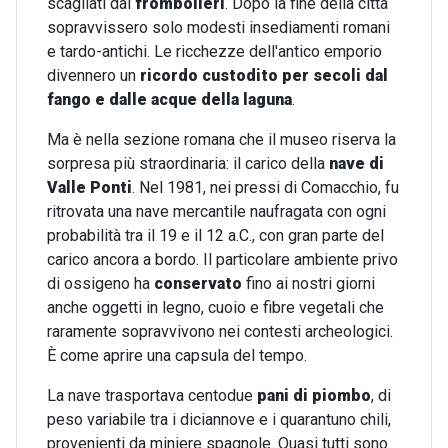
scagliati dai
frombolieri
. Dopo la fine della città
sopravvissero solo modesti insediamenti romani
e tardo-antichi. Le ricchezze dell'antico emporio
divennero un
ricordo custodito per secoli dal
fango e dalle acque della laguna
.
Ma è nella sezione romana che il museo riserva la
sorpresa più straordinaria: il carico della
nave di
Valle Ponti
. Nel 1981, nei pressi di Comacchio, fu
ritrovata una nave mercantile naufragata con ogni
probabilità tra il 19 e il 12 a.C., con gran parte del
carico ancora a bordo. Il particolare ambiente privo
di ossigeno ha
conservato
fino ai nostri giorni
anche oggetti in legno, cuoio e fibre vegetali che
raramente sopravvivono nei contesti archeologici.
È come aprire una capsula del tempo.
La nave trasportava centodue
pani di piombo
, di
peso variabile tra i diciannove e i quarantuno chili,
provenienti da miniere spagnole. Quasi tutti sono