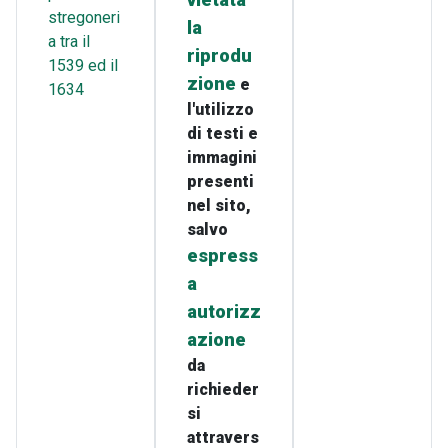
vietata
stregoneri
la
a tra il
riprodu
1539 ed il
zione
e
1634
l'utilizzo
di testi e
immagini
presenti
nel sito,
salvo
espress
a
autorizz
azione
da
richieder
si
attravers