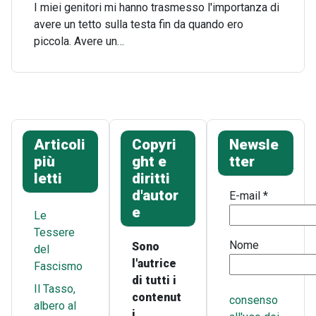
I miei genitori mi hanno trasmesso l'importanza di
avere un tetto sulla testa fin da quando ero
piccola. Avere un…
Articoli
Copyri
Newsle
più
ght e
tter
letti
diritti
d'autor
E-mail
*
e
Le
Tessere
Nome
Sono
del
l'autrice
Fascismo
di tutti i
Il Tasso,
contenut
consenso
albero al
i