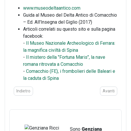
www.museodeltaantico.com
Guida al Museo del Delta Antico di Comacchio
– Ed. All'Insegna del Giglio (2017)
Articoli correlati su questo sito e sulla pagina
facebook:
-
Il Museo Nazionale Archeologico di Ferrara:
la magnifica civiltà di Spina
-
Il mistero della "Fortuna Maris", la nave
romana ritrovata a Comacchio
-
Comacchio (FE), i frombolieri delle Baleari e
la caduta di Spina
Articolo precedente: Il Museo della Cattedrale di Ferrara: tesoro
Articolo succes
Indietro
Avanti
Sono
Genziana