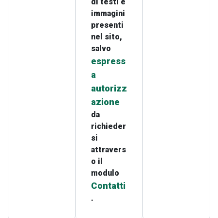
di testi e
immagini
presenti
nel sito,
salvo
espress
a
autorizz
azione
da
richieder
si
attravers
o il
modulo
Contatti
.