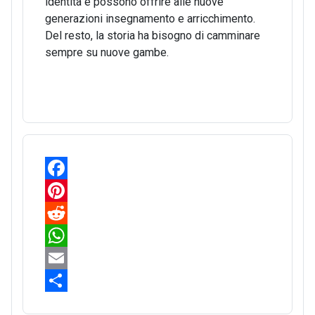
identità e possono offrire alle nuove
generazioni insegnamento e arricchimento.
Del resto, la storia ha bisogno di camminare
sempre su nuove gambe.
F
a
P
c
i
R
e
n
e
W
b
t
d
h
E
o
e
d
a
m
S