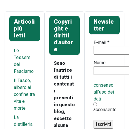
Articoli
Copyri
Newsle
più
ght e
tter
letti
diritti
d'autor
E-mail
*
e
Le
Tessere
Nome
Sono
del
l'autrice
Fascismo
di tutti i
Il Tasso,
contenut
consenso
albero al
i
all'uso dei
confine tra
presenti
dati
vita e
in questo
morte
acconsento
blog,
La
eccetto
distilleria
alcune