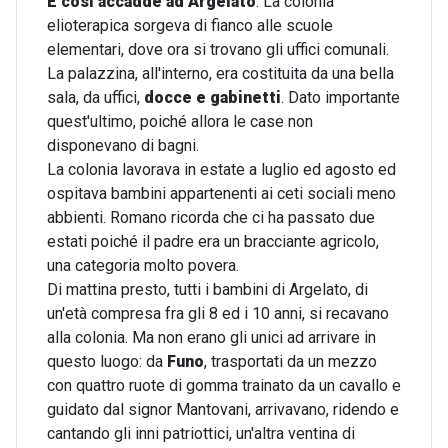
E così accadde ad Argelato
. La colonia
elioterapica sorgeva di fianco alle scuole
elementari, dove ora si trovano gli uffici comunali.
La palazzina, all'interno, era costituita da una bella
sala, da uffici,
docce e gabinetti
. Dato importante
quest'ultimo, poiché allora le case non
disponevano di bagni.
La colonia lavorava in estate a luglio ed agosto ed
ospitava bambini appartenenti ai ceti sociali meno
abbienti. Romano ricorda che ci ha passato due
estati poiché il padre era un bracciante agricolo,
una categoria molto povera.
Di mattina presto, tutti i bambini di Argelato, di
un'età compresa fra gli 8 ed i 10 anni, si recavano
alla colonia. Ma non erano gli unici ad arrivare in
questo luogo: da
Funo
, trasportati da un mezzo
con quattro ruote di gomma trainato da un cavallo e
guidato dal signor Mantovani, arrivavano, ridendo e
cantando gli inni patriottici, un'altra ventina di