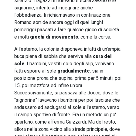
silenzio: i ragazzini ridevano e scherzavano e le
signorine, intente ad insegnare anche
l'obbedienza, li richiamavano in continuazione.
Romano sorride ancora oggi di quei lunghi
pomeriggi passati a fare qualche gioco di società
e molti
giochi di movimento
, come la corsa.
All'esterno, la colonia disponeva infatti di un'ampia
buca piena di sabbia che serviva alla
cura del
sole
. I bambini, vestiti solo degli slip, venivano
fatti esporre al sole
gradualmente
, sia in
posizione prona che supina: prima per 5 minuti, poi
15, poi mezz'ora ed infine un'ora.
Successivamente, si passava alle docce, dove le
“signorine” lavavano i bambini per poi lasciare che
andassero ad asciugarsi al sole all'esterno, verso
il campo sportivo di fronte. Era un metodo un po'
spartano, come afferma Guizzardi. Ma del resto,
allora nella zona vicino alla strada principale, dove