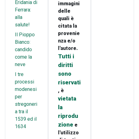
Eridania di
immagini
Ferrara:
delle
alla
quali è
salute!
citata la
provenie
Il Pioppo
nza e/o
Bianco:
l'autore.
candido
Tutti i
come la
neve
diritti
sono
I tre
processi
riservati
modenesi
, è
per
vietata
stregoneri
la
a tra il
riprodu
1539 ed il
zione
e
1634
l'utilizzo