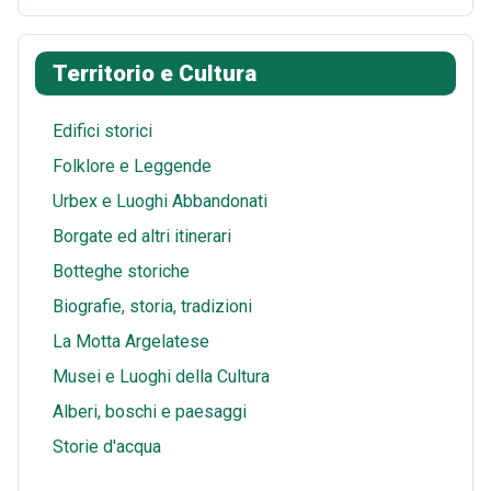
o
r
i
t
a
h
k
e
t
s
i
a
Territorio e Cultura
s
A
l
r
t
p
e
Edifici storici
p
Folklore e Leggende
Urbex e Luoghi Abbandonati
Borgate ed altri itinerari
Botteghe storiche
Biografie, storia, tradizioni
La Motta Argelatese
Musei e Luoghi della Cultura
Alberi, boschi e paesaggi
Storie d'acqua