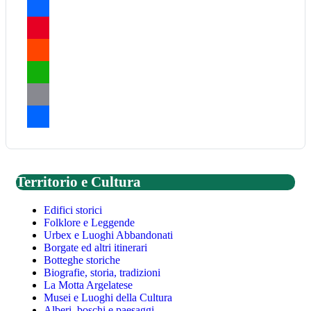
Facebook
Pinterest
Reddit
WhatsApp
Email
Share
Territorio e Cultura
Edifici storici
Folklore e Leggende
Urbex e Luoghi Abbandonati
Borgate ed altri itinerari
Botteghe storiche
Biografie, storia, tradizioni
La Motta Argelatese
Musei e Luoghi della Cultura
Alberi, boschi e paesaggi