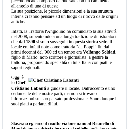
piccolo locale composto da due sale con un caminetto
all'angolo di una di queste.
La sua posizione, le piccole dimensioni e la sua struttura
interna ci fanno pensare ad un luogo di ritrovo dalle origini
antiche.
Infatti, la Trattoria l'Angiolino ha cominciato la sua attività
nel 2008, subentrando a una lunga tradizione di ristoratori
che
dal 1890
si sono susseguiti in questa storica sede. Il
locale era infatti noto come trattoria "da Poppi" fin dai
primi decenni del '900 ed un tempo era
Volfango Soldati
,
figlio di Mario, noto scrittore e giornalista, a gestire la
trattoria, proponendo specialità di tutta Italia con piatti e
sapori regionali.
O
ggi è
lo
Chef
Cristiano Labanti
a guidare il locale. Dall'accento è uno
certamente delle nostre parti, ma non si trovano
informazioni sul suo passato professionale. Sono dunque i
suoi piatti a parlarci di lui.
Stasera scegliamo il
risotto v
ialone nano al Brunello di
Montalcino e salsiccia toscana al coltello
, un'interessante