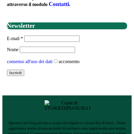
Contatti
attraverso il modulo
.
Newsletter
E-mail
*
Nome
consenso all'uso dei dati
acconsento
Questo è un blog privato a scopo divulgativo e senza fini di lucro. Viene
aggiornato senza alcuna periodicità pertanto non rappresenta una testata
giornalistica.
L’amministratore del blog, pur mantenendo costante azione