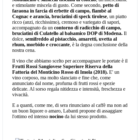
e stimolante miscela di gusto. Come secondo,
p
etto di
faraona in farcia di erbette di campo, flambè al
Cognac e arancia, bruciatini di speck tirolese
, un piatto
ricco (anzi, ricchissimo), cremoso e variegato di sapori,
accompagnato da un
contorno di
r
adicchio di campo,
bruciatini di Culatello al balsamico DOP di Modena
.
Il
dolce,
semifreddo al pistacchio, amaretti, uvetta al
rhum
, morbido e croccante
, è la degna conclusione della
nostra cena.
Il vino che abbiamo scelto per accompagnare le portate è il
Frutti Rossi Sangiovese Superiore Riserva
della
Fattoria del Monticino Rosso
di Imola (2018).
E' un
vino corposo, ma molto slanciato e fine che, come
annunciato dal nome, profuma di frutti rossi e spezie
delicate. Al sorso regala nitidezza e intensità, freschezza e
vivacità.
E a quanti, come me, di sera rinunciano al caffè ma non ad
un buon liquore o amaro, Labanti propone di assaggiare
l'ottimo ed intenso
nocino
da lui stesso prodotto.