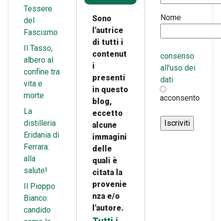
Tessere
Nome
Sono
del
l'autrice
Fascismo
di tutti i
Il Tasso,
contenut
consenso
albero al
i
all'uso dei
confine tra
presenti
dati
vita e
in questo
morte
acconsento
blog,
La
eccetto
distilleria
alcune
Eridania di
immagini
Ferrara:
delle
alla
quali è
salute!
citata la
provenie
Il Pioppo
nza e/o
Bianco:
l'autore.
candido