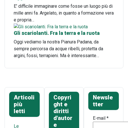
E' difficile immaginare come fosse un luogo più di
mille anni fa. Argelato, in quanto a formazione vera
e propria…
Gli scariolanti. Fra la terra e la ruota
Oggi vediamo la nostra Pianura Padana, da
sempre percorsa da acque ribelli, protetta da
argini, fossi, terrapieni. Ma è interessante…
Articoli
Copyri
Newsle
più
ght e
tter
letti
diritti
d'autor
E-mail
*
e
Le