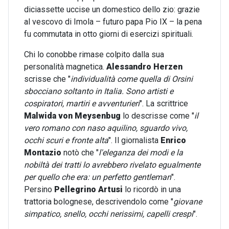
diciassette uccise un domestico dello zio: grazie
al vescovo di Imola – futuro papa Pio IX – la pena
fu commutata in otto giorni di esercizi spirituali.
Chi lo conobbe rimase colpito dalla sua
personalità magnetica.
Alessandro Herzen
scrisse che "
individualità come quella di Orsini
sbocciano soltanto in Italia. Sono artisti e
cospiratori, martiri e avventurieri
". La scrittrice
Malwida von Meysenbug
lo descrisse come "
il
vero romano con naso aquilino, sguardo vivo,
occhi scuri e fronte alta
". Il giornalista
Enrico
Montazio
notò che "
l'eleganza dei modi e la
nobiltà dei tratti lo avrebbero rivelato egualmente
per quello che era: un perfetto gentleman
".
Persino
Pellegrino Artusi
lo ricordò in una
trattoria bolognese, descrivendolo come "
giovane
simpatico, snello, occhi nerissimi, capelli crespi
".