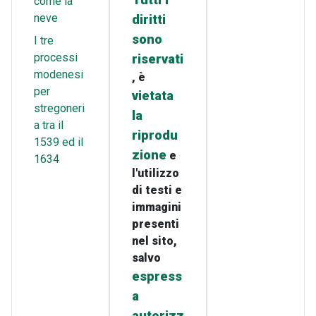
Tutti i
come la
neve
diritti
sono
I tre
processi
riservati
modenesi
, è
per
vietata
stregoneri
la
a tra il
riprodu
1539 ed il
zione
e
1634
l'utilizzo
di testi e
immagini
presenti
nel sito,
salvo
espress
a