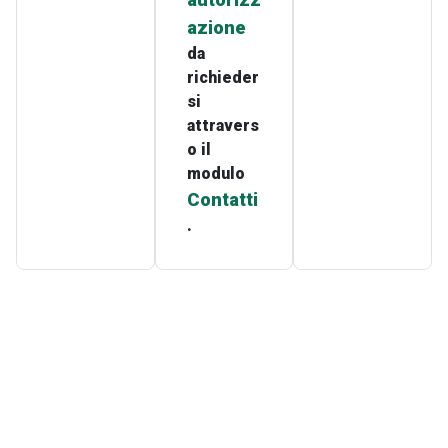
autorizz
azione
da
richieder
si
attravers
o il
modulo
Contatti
.