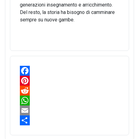
generazioni insegnamento e arricchimento.
Del resto, la storia ha bisogno di camminare
sempre su nuove gambe.
F
a
P
c
i
R
e
n
e
W
b
t
d
h
E
o
e
d
a
m
S