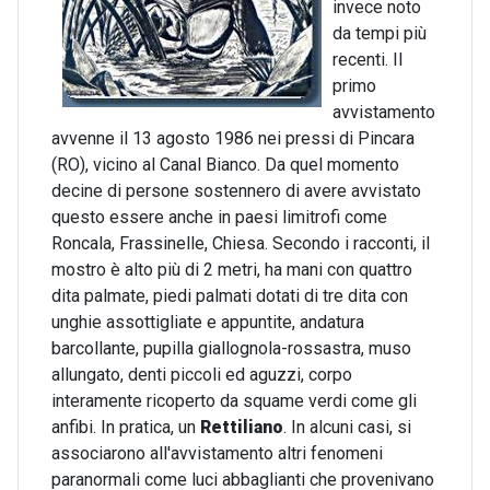
invece noto
da tempi più
recenti. Il
primo
avvistamento
avvenne il 13 agosto 1986 nei pressi di Pincara
(RO), vicino al Canal Bianco. Da quel momento
decine di persone sostennero di avere avvistato
questo essere anche in paesi limitrofi come
Roncala, Frassinelle, Chiesa. Secondo i racconti, il
mostro è alto più di 2 metri, ha mani con quattro
dita palmate, piedi palmati dotati di tre dita con
unghie assottigliate e appuntite, andatura
barcollante, pupilla giallognola-rossastra, muso
allungato, denti piccoli ed aguzzi, corpo
interamente ricoperto da squame verdi come gli
anfibi. In pratica, un
Rettiliano
. In alcuni casi, si
associarono all'avvistamento altri fenomeni
paranormali come luci abbaglianti che provenivano