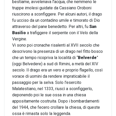
bestiame, avvelenava l'acqua, che nemmeno le
truppe imolesi guidate da Cassiano Oroboni
riuscirono a sconfiggere. Per alcuni autori, il drago
fu ucciso da un contadino umile e timorato di Dio
attraverso del pane benedetto. Per altri, fu
San
Basilio
a trafiggere il serpente con il Velo della
Vergine.
Vi sono poi cronache risalenti al XVII secolo che
descrivono la presenza di un drago nel fitto bosco
che un tempo ricopriva la località di “
Belverde
”
(oggi Belvedere) a sud di Rimini, a metà del XIV
secolo. Il drago era un vero e proprio flagello, così
vorace di uomini da rendere impraticabile il
passaggio per la selva. Solo l'esercito
Malatestiano, nel 1333, riuscì a sconfiggerlo,
deponendo poi le sue ossa in una chiesa
appositamente costruita. Dopo i bombardamenti
del 1944, che fecero crollare la chiesa, di queste
ossa è rimasta solo la leggenda.