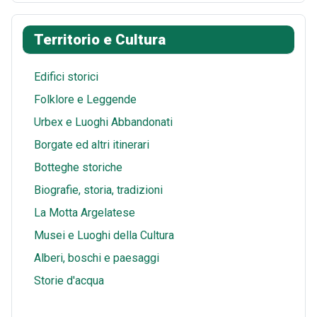
o
r
i
t
a
h
k
e
t
s
i
a
Territorio e Cultura
s
A
l
r
t
p
e
Edifici storici
p
Folklore e Leggende
Urbex e Luoghi Abbandonati
Borgate ed altri itinerari
Botteghe storiche
Biografie, storia, tradizioni
La Motta Argelatese
Musei e Luoghi della Cultura
Alberi, boschi e paesaggi
Storie d'acqua