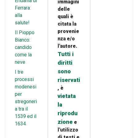
Eridania di
immagini
Ferrara:
delle
alla
quali è
salute!
citata la
provenie
Il Pioppo
nza e/o
Bianco:
l'autore.
candido
Tutti i
come la
neve
diritti
sono
I tre
processi
riservati
modenesi
, è
per
vietata
stregoneri
la
a tra il
riprodu
1539 ed il
zione
e
1634
l'utilizzo
di testi e