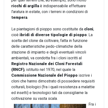
per quei terreni che, ad esempio, sono molto
ricchi di argilla
è indispensabile effettuare
l'aratura in estate, con i terreni in condizioni di
tempera
.
Le piantagioni di pioppo sono costituite da
cloni
,
cioè
ibridi di diverse tipologie di pioppo
. La
scelta del clone da coltivare, fatta in funzione
delle caratteristiche pedo-climatiche della
stazione di impianto e degli eventuali vincoli
ambientali, va condotta fra i cloni iscritti al
Registro Nazionale dei Cloni Forestali
(RNCF)
, istituito nel 1970, nel quale la
Commissione Nazionale del Pioppo
iscrive i
cloni che hanno dimostrato di possedere requisiti
colturali, biologici (fra i quali resistenza a malattie
ed insetti) e tecnologici tali da consigliarne la
coltivazione su vasta scala.
Fra i