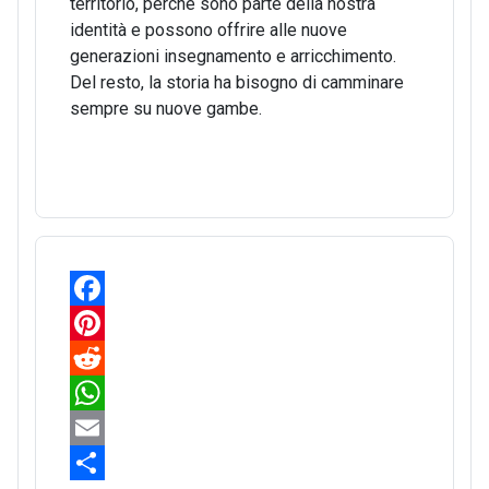
territorio, perché sono parte della nostra
identità e possono offrire alle nuove
generazioni insegnamento e arricchimento.
Del resto, la storia ha bisogno di camminare
sempre su nuove gambe.
F
a
P
c
i
R
e
n
e
W
b
t
d
h
E