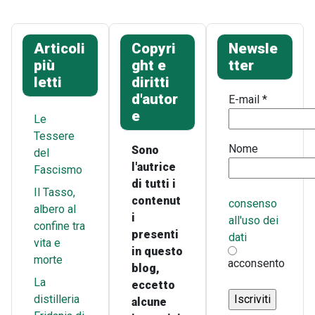
Articoli
Copyri
Newsle
più
ght e
tter
letti
diritti
d'autor
E-mail
*
e
Le
Tessere
Nome
Sono
del
l'autrice
Fascismo
di tutti i
Il Tasso,
contenut
consenso
albero al
i
all'uso dei
confine tra
presenti
dati
vita e
in questo
morte
acconsento
blog,
La
eccetto
distilleria
alcune