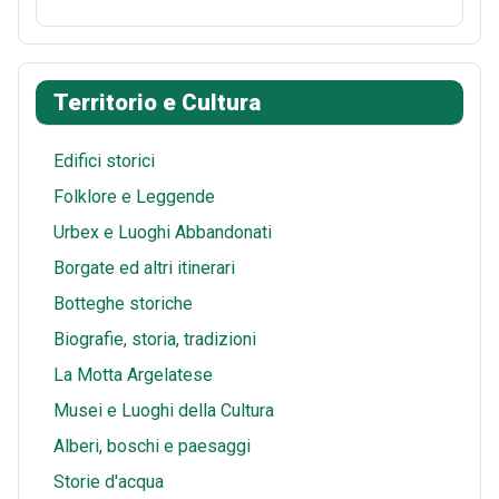
o
e
d
a
m
S
o
r
i
t
a
h
k
e
t
s
i
a
Territorio e Cultura
s
A
l
r
t
p
e
Edifici storici
p
Folklore e Leggende
Urbex e Luoghi Abbandonati
Borgate ed altri itinerari
Botteghe storiche
Biografie, storia, tradizioni
La Motta Argelatese
Musei e Luoghi della Cultura
Alberi, boschi e paesaggi
Storie d'acqua