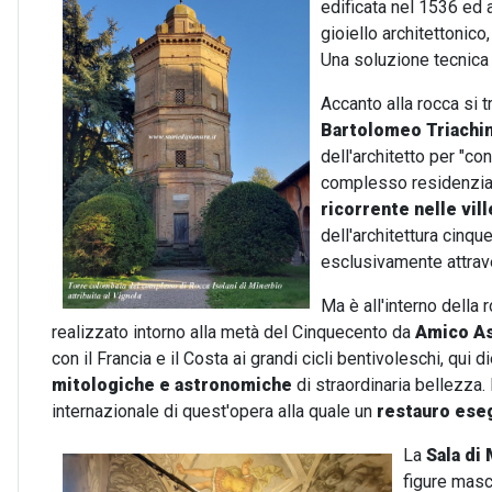
edificata nel 1536 ed a
gioiello architettonico,
Una soluzione tecnica 
Accanto alla rocca si 
Bartolomeo Triachin
dell'architetto per "co
complesso residenzial
ricorrente nelle vil
dell'architettura cinqu
esclusivamente attrave
Ma è all'interno della 
realizzato intorno alla metà del Cinquecento da
Amico As
con il Francia e il Costa ai grandi cicli bentivoleschi, qui
mitologiche e
astronomiche
di straordinaria bellezza.
internazionale di quest'opera alla quale un
restauro eseg
La
Sala di
figure masc