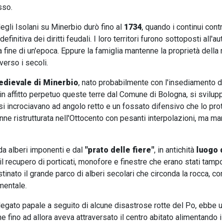
sso.
degli Isolani su Minerbio durò fino al
1734
, quando i continui con
 definitiva dei diritti feudali. I loro territori furono sottoposti all
 fine di un'epoca. Eppure la famiglia mantenne la proprietà della 
averso i secoli.
dievale di Minerbio
, nato probabilmente con l'insediamento 
 in affitto perpetuo queste terre dal Comune di Bologna, si svilup
si incrociavano ad angolo retto e un fossato difensivo che lo pr
enne ristrutturata nell'Ottocento con pesanti interpolazioni, ma ma
da alberi imponenti e dal
"prato delle fiere"
, in antichità
luogo 
recupero di porticati, monofore e finestre che erano stati tamp
stinato il grande parco di alberi secolari che circonda la rocca,
mentale.
legato papale a seguito di alcune disastrose rotte del Po, ebbe 
che fino ad allora aveva attraversato il centro abitato alimentando 