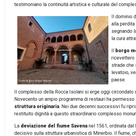
testimoniano la continuità artistica e culturale del comple
Il dominio 
alla perdita
segnando la
la cura attr
Il
borgo me
ricevettero
strade che 
levatoio, v
paese.
Il complesso della Rocca Isolani si erge oggi circondato 
Novecento un ampio programma di restauri ha permesso il 
struttura originaria
. Nei due decenni successivi fu ripri
restituito dignità a questo straordinario complesso monu
La
deviazione del fiume Savena
nel 1561, ordinata dal 
decisivo sulla struttura urbanistica di Minerbio. Il fiume, 