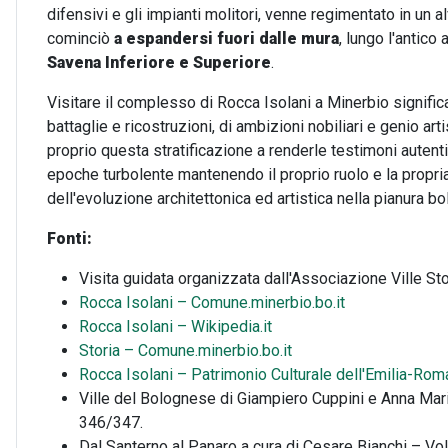
difensivi e gli impianti molitori, venne regimentato in un al
cominciò
a espandersi fuori dalle mura
, lungo l'antic
Savena Inferiore e Superiore
.
Visitare il complesso di Rocca Isolani a Minerbio signifi
battaglie e ricostruzioni, di ambizioni nobiliari e genio a
proprio questa stratificazione a renderle testimoni autenti
epoche turbolente mantenendo il proprio ruolo e la propri
dell'evoluzione architettonica ed artistica nella pianura b
Fonti:
Visita guidata organizzata dall'Associazione Ville St
Rocca Isolani – Comune.minerbio.bo.it
Rocca Isolani – Wikipedia.it
Storia – Comune.minerbio.bo.it
Rocca Isolani – Patrimonio Culturale dell'Emilia-Ro
Ville del Bolognese di Giampiero Cuppini e Anna Mar
346/347.
Dal Santerno al Panaro a cura di Cesare Bianchi – Vo