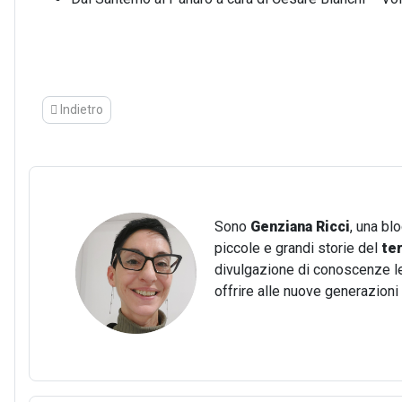
Articolo precedente: Il Palazzo Ducale di Sassuolo: un viaggio tr
Indietro
Sono
Genziana Ricci
, una bl
piccole e grandi storie del
te
divulgazione di conoscenze lega
offrire alle nuove generazion