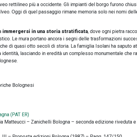
veo rettilineo più a occidente. Gli impianti del borgo furono chiusi
o alveo. Oggi di quel passaggio rimane memoria solo nei nomi del
ca
immergersi in una
storia stratificata
, dove ogni pietra racco
rtistico. Le mura portano ancora i segni delle trasformazioni succ
che di quasi otto secoli di storia. La famiglia Isolani ha saputo a
a identità, lasciando in eredità un complesso monumentale che ra
olognese.
oriche Bolognesi
magna (PAT ER)
ia Matteucci – Zanichelli Bologna – seconda edizione riveduta 
l. III – Proposta edizioni Bologna (1987) – Pagg. 147/150.