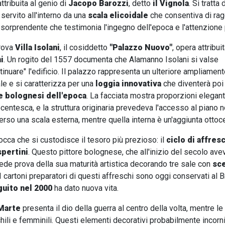
ttribuita al genio di
Jacopo Barozzi
, detto
il Vignola
. Si tratta
 servito all'interno da una
scala elicoidale
che consentiva di ragg
sorprendente che testimonia l'ingegno dell'epoca e l'attenzione pe
trova
Villa Isolani
, il cosiddetto
"Palazzo Nuovo"
, opera attribui
i
. Un rogito del 1557 documenta che Alamanno Isolani si valse
ntinuare" l'edificio. Il palazzo rappresenta un ulteriore ampliament
e e si caratterizza per una
loggia innovativa
che diventerà po
le bolognesi dell'epoca
. La facciata mostra proporzioni elegant
ecentesca, e la struttura originaria prevedeva l'accesso al piano n
rso una scala esterna, mentre quella interna è un'aggiunta ottoc
rocca che si custodisce il tesoro più prezioso: il
ciclo di affres
pertini
. Questo pittore bolognese, che all'inizio del secolo ave
 diede prova della sua maturità artistica decorando tre sale con
sc
 I cartoni preparatori di questi affreschi sono oggi conservati a
uito nel 2000
ha dato nuova vita.
 Marte
presenta il dio della guerra al centro della volta, mentre
hili e femminili. Questi elementi decorativi probabilmente inco