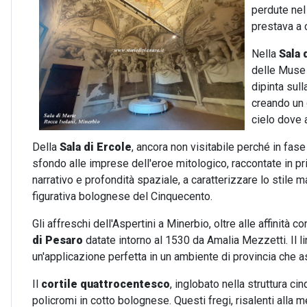
perdute nel
prestava a 
Nella
Sala 
delle Muse 
dipinta sul
creando un 
cielo dove a
Della
Sala di Ercole
, ancora non visitabile perché in fas
sfondo alle imprese dell'eroe mitologico, raccontate in pr
narrativo e profondità spaziale, a caratterizzare lo stile 
figurativa bolognese del Cinquecento.
Gli affreschi dell'Aspertini a Minerbio, oltre alle affinit
di Pesaro
datate intorno al 1530 da Amalia Mezzetti. Il lin
un'applicazione perfetta in un ambiente di provincia che asp
Il
cortile quattrocentesco
, inglobato nella struttura c
policromi in cotto bolognese. Questi fregi, risalenti alla 