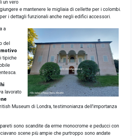
 di un vero
iungere e mantenere le migliaia di cellette per i colombi.
r i dettagli funzionali anche negli edifici accessori.
ta a
o del
i
motivo
i tipiche
obile
entesca.
chi
va lavorato
ene
l British Museum di Londra, testimonianza dell'importanza
 le pareti sono scandite da erme monocrome e peducci con
rniciavano scene più ampie che purtroppo sono andate