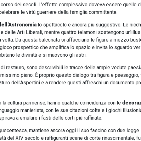
 corso dei secoli. L'effetto complessivo doveva essere quello di 
celebrare le virtù guerriere della famiglia committente.
dell'Astronomia
lo spettacolo è ancora più suggestivo. Le nicch
e delle Arti Liberali, mentre quattro telamoni sostengono un'illus
la volta. Da questa balconata si affacciano le figure a mezzo bust
gioco prospettico che amplifica lo spazio e invita lo sguardo vers
bitano le divinità e si muovono gli astri.
e di restauro, sono descrivibili le tracce delle ampie vedute paes
imissimo piano. È proprio questo dialogo tra figura e paesaggio, 
maturo dell'Aspertini e a rendere questi affreschi un documento pr
à con la cultura parmense, hanno qualche coincidenza con le
decoraz
guaggio manierista, con le sue citazioni colte e i giochi illusionis
irava a emulare i fasti delle corti più raffinate.
inquecentesca, mantiene ancora oggi il suo fascino con due logge 
metà del XIV secolo e raffiguranti scene di corte rinascimentale, f