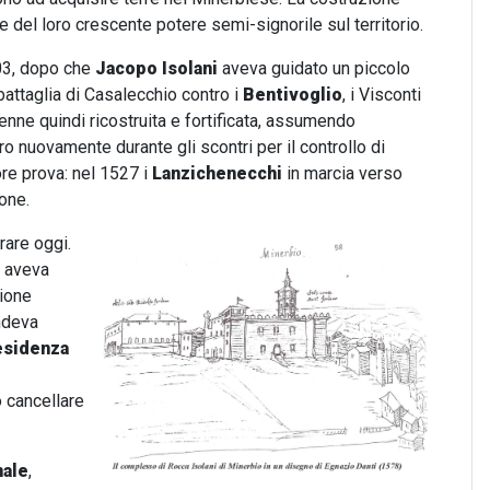
 del loro crescente potere semi-signorile sul territorio.
403, dopo che
Jacopo Isolani
aveva guidato un piccolo
battaglia di Casalecchio contro i
Bentivoglio
, i Visconti
venne quindi ricostruita e fortificata, assumendo
o nuovamente durante gli scontri per il controllo di
ore prova: nel 1527 i
Lanzichenecchi
in marcia verso
one.
are oggi.
4 aveva
zione
endeva
esidenza
 cancellare
nale
,