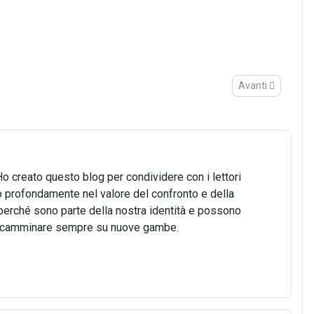
Articolo successiv
Avanti
Ho creato questo blog per condividere con i lettori
o profondamente nel valore del confronto e della
o, perché sono parte della nostra identità e possono
 di camminare sempre su nuove gambe.