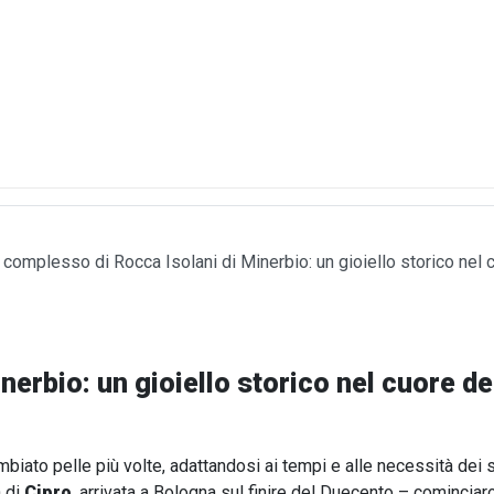
l complesso di Rocca Isolani di Minerbio: un gioiello storico nel
nerbio: un gioiello storico nel cuore d
mbiato pelle più volte, adattandosi ai tempi e alle necessità dei s
a di
Cipro
, arrivata a Bologna sul finire del Duecento – comincia