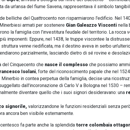
ta da un'ansa del fiume Savena, rappresentava il simbolo tangibile
de belliche del Quattrocento non risparmiarono l'edificio. Nel 1
 Minerbiesi armati per sostenere
Gian Galeazzo Visconti
nella 
no la famiglia con l'investitura feudale del territorio. La rocca 
più imponenti. Eppure, nel 1438, le truppe viscontee la distrusser
struttura venne riedificata, ma il destino aveva in serbo un'ulteri
endiarono parzialmente, lasciando dietro di sé rovine e desolazi
à del Cinquecento che
nasce il complesso
che possiamo ammir
rancesco Isolani
, forte del riconoscimento papale che nel 152
 Minerbio in contea perpetua della famiglia, decise una ricostru
– suggellato dall'incoronazione di Carlo V a Bologna nel 1530 – r
inalmente diventare quello che i suoi signori desideravano: una
r
zo signorile,
valorizzandone le funzioni residenziali senza però
ora ancora ben visibile esternamente.
centesco fa parte anche la splendida
torre colombaia ottago