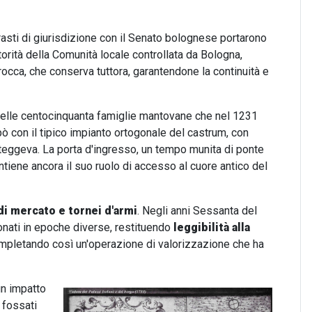
trasti di giurisdizione con il Senato bolognese portarono
'autorità della Comunità locale controllata da Bologna,
rocca, che conserva tuttora, garantendone la continuità e
delle centocinquanta famiglie mantovane che nel 1231
pò con il tipico impianto ortogonale del castrum, con
oteggeva. La porta d'ingresso, un tempo munita di ponte
ntiene ancora il suo ruolo di accesso al cuore antico del
di mercato e tornei d'armi
. Negli anni Sessanta del
onati in epoche diverse, restituendo
leggibilità alla
 completando così un'operazione di valorizzazione che ha
un impatto
i fossati