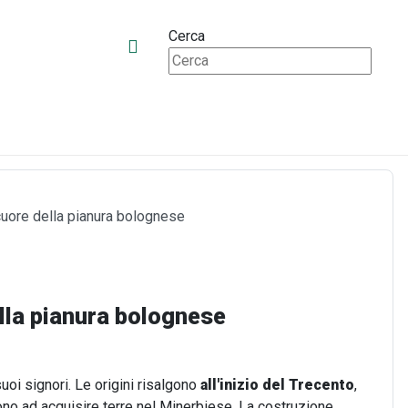
Cerca
 cuore della pianura bolognese
ella pianura bolognese
uoi signori. Le origini risalgono
all'inizio del Trecento
,
rono ad acquisire terre nel Minerbiese. La costruzione