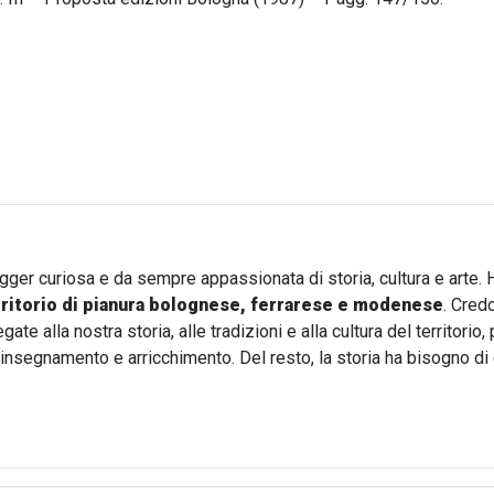
a affreschi barocchi e illusioni prospettiche
ogger curiosa e da sempre appassionata di storia, cultura e arte. 
rritorio di pianura bolognese, ferrarese e modenese
. Cred
te alla nostra storia, alle tradizioni e alla cultura del territori
i insegnamento e arricchimento. Del resto, la storia ha bisogno