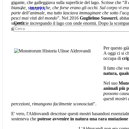
gigante, che galleggiava sulla superficie del lago. Scrisse che “
Il
bianche, simmetriche, che forse erano gli occhi. Sul corpo vi er
MAPPA
parte dell’animale, ma tutto lasciava immaginare che sotto l’ac
pesci mai visti del mondo
”. Nel 2016
Guglielmo Sussurri
, abit
Cerca
superficie increspando il lago con onde enormi. Dopo la scompar
galleggianti sull'acqua.
Per questo già
A oggi ci si c
occupa di
cri
Il fatto che v
natura, qualc
Nel suo
Mons
animali più p
possono causa
questi mostri
percezioni, rimangono facilmente sconosciuti
".
E' vero, l'Aldrovandi descrisse questi mostri basandosi essenzial
sosteneva che
potesse avvenire in natura una rara mutazione 
L'Aldrovandi non era comunqu