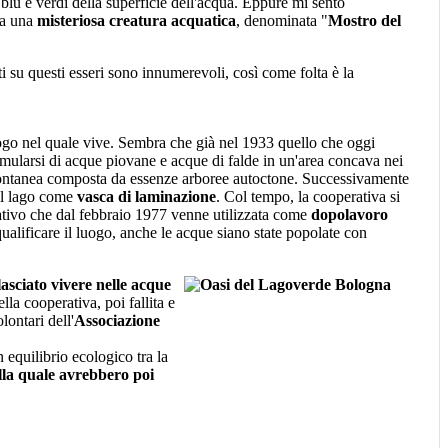
 blu e verdi della superficie dell'acqua. Eppure mi sento
ra una
misteriosa creatura acquatica
, denominata "
Mostro del
ti su questi esseri sono innumerevoli, così come folta è la
ogo nel quale vive. Sembra che già nel 1933 quello che oggi
cumularsi di acque piovane e acque di falde in un'area concava nei
ontanea composta da essenze arboree autoctone. Successivamente
 il lago come
vasca di laminazione
. Col tempo, la cooperativa si
reativo che dal febbraio 1977 venne utilizzata come
dopolavoro
qualificare il luogo, anche le acque siano state popolate con
asciato vivere nelle acque
lla cooperativa, poi fallita e
lontari dell'
Associazione
un equilibrio ecologico tra la
lla quale avrebbero poi