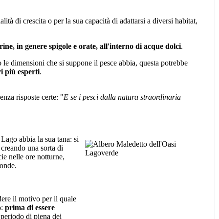
à di crescita o per la sua capacità di adattarsi a diversi habitat,
ine, in genere spigole e orate, all'interno di acque dolci
.
 le dimensioni che si suppone il pesce abbia, questa potrebbe
i più esperti
.
nza risposte certe: "
E se i pesci dalla natura straordinaria
 Lago abbia la sua tana: si
, creando una sorta di
ie nelle ore notturne,
 onde.
re il motivo per il quale
o:
prima
di essere
n periodo di piena dei