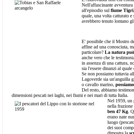
Nell'affascinante avventura 
all'episodio sul
fiume Tigri
quale, una volta catturato e
avrebbero tenuto lontano gli 
E' possibile che il Mostro
affine ad una conosciuta, m
particolare?
La natura può 
anche vero che le testimoni
in assenza di una cattura, n
sia l'essere dinanzi al quale
Se non possiamo tuttavia all
Lagoverde sia un'anguilla g
o cavallo marino,
possiamo 
Del resto, abbiamo testimoni
dimensioni pescati nei laghi, nei fiumi e nei mari di tutta Italia.
Nel 1959, un 
nella frazione
ben 47 Kg
. Q
erano nate nu
luogo (pescato
dei suoi comp
dimostra la
sc