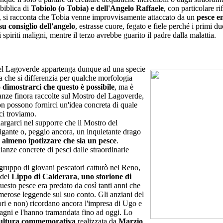
biblica di
Tobiolo (o Tobia) e dell'Angelo Raffaele
, con particolare r
, si racconta che Tobia venne improvvisamente attaccato da un
pesce 
su consiglio dell'angelo
, estrasse cuore, fegato e fiele perché i primi due
spiriti maligni, mentre il terzo avrebbe guarito il padre dalla malattia.
 del Lagoverde appartenga dunque ad una specie
a che si differenzia per qualche morfologia
dimostrarci che questo è possibile
, ma è
anze finora raccolte sul Mostro del Lagoverde,
on possono fornirci un'idea concreta di quale
 ci troviamo.
argarci nel supporre che il Mostro del
igante o, peggio ancora, un inquietante drago
almeno ipotizzare che sia un pesce
.
anze concrete di pesci dalle straordinarie
gruppo di giovani pescatori catturò nel Reno,
 del
Lippo di Calderara
,
uno storione di
uesto pesce era predato da così tanti anni che
merose leggende sul suo conto. Gli anziani del
ri e non) ricordano ancora l'impresa di Ugo e
agni e l'hanno tramandata fino ad oggi. Lo
ultura commemorativa
realizzata da
Marzio