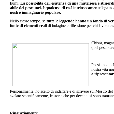
fiumi.
La possibilità dell'esistenza di una misteriosa e straord
abile dei pescatori, è qualcosa di così intrinsecamente legato a
nostro immaginario popolare.
Nello stesso tempo, se
tutte le leggende hanno un fondo di ver
fonte di elementi reali
di indagine e riflessione per chi lavora e st
Chissà, magari
quei pesci dav
Possiamo anche
nostra vita n
a ripresentar
Personalmente, ho scelto di indagare e di scrivere sul Mostro del
svelato scientificamente, le storie che per decenni si sono tram
Ringraziamenti: