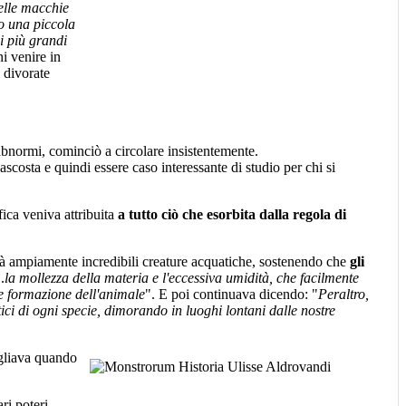
elle macchie
lo una piccola
i più grandi
ni venire in
 divorate
abnormi, cominciò a circolare insistentemente.
scosta e quindi essere caso interessante di studio per chi si
fica veniva attribuita
a tutto ciò che esorbita dalla regola di
ià ampiamente incredibili creature acquatiche, sostenendo che
gli
.
la mollezza della materia e l'eccessiva umidità, che facilmente
e formazione dell'animale
". E poi continuava dicendo: "
Peraltro,
i di ogni specie, dimorando in luoghi lontani dalle nostre
agliava quando
ri poteri.