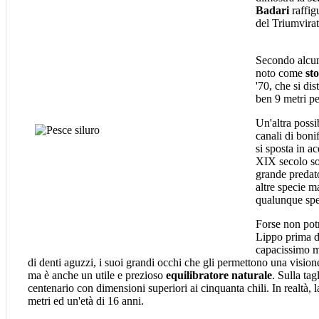
Badari
raffig
del Triumvira
Secondo alcun
noto come
st
'70, che si di
ben 9 metri p
Un'altra possib
canali di boni
si sposta in 
XIX secolo son
grande predato
altre specie m
qualunque spe
Forse non pot
Lippo prima di
capacissimo m
di denti aguzzi, i suoi grandi occhi che gli permettono una visione 
ma è anche un utile e prezioso
equilibratore naturale
. Sulla ta
centenario con dimensioni superiori ai cinquanta chili. In realtà,
metri ed un'età di 16 anni.