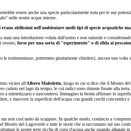
trebbe essere anche una specie particolarmente nota per le sue potenzialit
lo" nelle nostre acque interne.
i erano abilissimi nell'ambientare molti tipi di specie acquatiche mar
 stata una introduzione voluta dall'uomo e non naturale e considerando
ni orsono,
forse per una sorta di "esperimento" o di sfida ai pescator
o le testimonianze, potremmo giustamente chiederci, ancora una volta se
rmo vicino all'
Albero Maledetto
, luogo in cui si dice che il Mostro del
ero caduto nel lago da tempo, le cui radici sono rimaste fissate alla terra
stro a mimetizzarsi e nascondersi. Immagino la bestia affiorare in superfic
ere, e muovere la superficie dell'acqua con grandi cerchi concentrici e
ta ma non così tanto da scappare. In qualche modo, comincio a comprende
l Mostro del Lagoverde e tutte le storie che si raccontano sul suo cont
 sfruttare le nostre terre ricche di corsi d'acqua anche quando allagate i