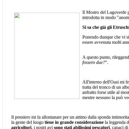
Il Mostro del Lagoverde po
introdotta in modo "anoma
Si sa che già gli Etrusch
Ponendo dunque che vi sia
essere avvenuta molti an
A questo punto, rileggend
fossero due?
".
All'interno dell'Oasi mi fe
tratta del tronco di un alb
anfratto forse utile al mo
mentre nessuno la può ved
Il pensiero mi fa allontanare per un attimo dalla sponda intimori
la gente del luogo
tiene in grande considerazione
la leggenda de
agricoltori
, i nostri avi
sono stati abilissimi pescatori
, capaci di