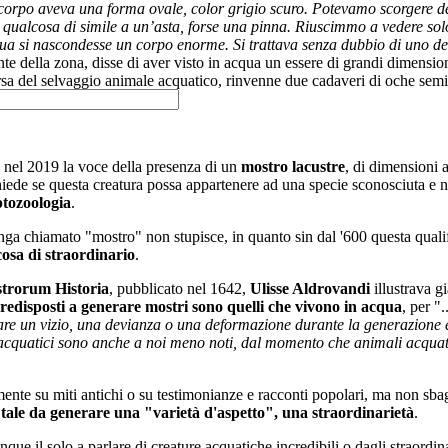
 corpo aveva una forma ovale, color grigio scuro. Potevamo scorgere d
a qualcosa di simile a un’asta, forse una pinna. Riuscimmo a vedere so
qua si nascondesse un corpo enorme. Si trattava senza dubbio di uno de
ante della zona, disse di aver visto in acqua un essere di grandi dimensio
sa del selvaggio animale acquatico, rinvenne due cadaveri di oche semi
 nel 2019 la voce della presenza di un
mostro lacustre
, di dimensioni 
hiede se questa creatura possa appartenere ad una specie sconosciuta e na
ptozoologia
.
enga chiamato "mostro" non stupisce, in quanto sin dal '600 questa quali
osa di straordinario
.
trorum Historia
, pubblicato nel 1642,
Ulisse Aldrovandi
illustrava g
redisposti a generare mostri sono quelli che vivono in acqua
, per "..
re un vizio, una devianza o una deformazione durante la generazione 
 acquatici sono anche a noi meno noti, dal momento che animali acquatic
mente su miti antichi o su testimonianze e racconti popolari, ma non sb
tale da generare una "varietà d'aspetto", una straordinarietà
.
e il solo a parlare di creature acquatiche incredibili o dagli straordina