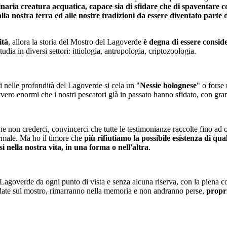
inaria creatura acquatica, capace sia di sfidare che di spaventare co
lla nostra terra ed alle nostre tradizioni da essere diventato parte d
ità
, allora la storia del Mostro del Lagoverde
è degna di essere consid
udia in diversi settori: ittiologia, antropologia, criptozoologia.
 nelle profondità del Lagoverde si cela un "
Nessie bolognese
" o forse
vero enormi che i nostri pescatori già in passato hanno sfidato, con gr
 non crederci, convincerci che tutte le testimonianze raccolte fino ad ogg
ormale. Ma ho il timore che
più rifiutiamo la possibile esistenza di qu
si nella nostra vita, in una forma o nell'altra
.
 Lagoverde da ogni punto di vista e senza alcuna riserva, con la piena 
andate sul mostro, rimarranno nella memoria e non andranno perse,
propr