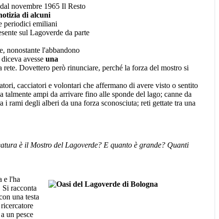
e dal novembre 1965 Il Resto
notizia di alcuni
e periodici emiliani
resente sul Lagoverde da parte
che, nonostante l'abbandono
si diceva avesse
una
rete. Dovettero però rinunciare, perché la forza del mostro si
catori, cacciatori e volontari che affermano di avere visto o sentito
ua talmente ampi da arrivare fino alle sponde del lago; canne da
 i rami degli alberi da una forza sconosciuta; reti gettate tra una
eatura è il Mostro del Lagoverde? E quanto è grande? Quanti
 e l'ha
. Si racconta
 con una testa
 ricercatore
 a un pesce