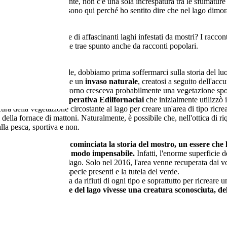
o è silenzioso, dormiente, non c'è una sola increspatura tra le sfumature
 Cristoforo Colombo e sono qui perché ho sentito dire che nel lago dimo
bbiamo sentito parlare di affascinanti laghi infestati da mostri? I raccon
ientifica e narrativa, che trae spunto anche da racconti popolari.
el Mostro del Lagoverde, dobbiamo prima soffermarci sulla storia del lu
ome il Lagoverde fosse un
invaso naturale
, creatosi a seguito dell'ac
utura via Colombo. Attorno cresceva probabilmente una vegetazione sp
'area si insediò la
Cooperativa Edilfornaciai
che inizialmente utilizzò
ura della vegetazione circostante al lago per creare un'area di tipo ric
 della fornace di mattoni. Naturalmente, è possibile che, nell'ottica di ri
alla pesca, sportiva e non.
esto momento che è cominciata la storia del mostro, un essere che l
misura e prosperare in modo impensabile.
Infatti, l'enorme superficie de
 e con essa anche il lago. Solo nel 2016, l'area venne recuperata dai vo
ale del rispetto per le specie presenti e la tutela del verde.
 ripulire l'area infestata da rifiuti di ogni tipo e soprattutto per ricreare 
no che nelle acque del lago vivesse una creatura sconosciuta, de