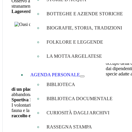
Osservo a lungo la superficie del piccolo lago. E' inverno, il luog
stranamente inquieta. Mi trovo nell'
Oasi del Lagoverde
, in via
Lagoverde
".
BOTTEGHE E AZIENDE STORICHE
Quante volte a
letteratura, sc
BIOGRAFIE, STORIA, TRADIZIONI
Per parlare d
FOLKLORE E LEGGENDE
conosciamo c
campi della f
LA MOTTA ARGELATESE
nei pressi dell
occupò della c
dai dipendenti
specie adatte 
AGENDA PERSONALE
Forse è da qu
BIBLIOTECA
di un placido laghetto, ha poi avuto modo di crescere a dis
abbandonata negli anni '90, venne dimenticata per oltre 15/20 anni
BIBLIOTECA DOCUMENTALE
Sportiva Dilettantistica Oasi Lagoverde
con l'obiettivo princip
I volontari dell'associazione hanno svolto
un immane lavoro
per
fauna e la flora insediatasi nell'area da tempo.
Ma non immaginava
CURIOSITÀ DAGLI ARCHIVI
raccolto e conservato testimonianze e storie
.
RASSEGNA STAMPA