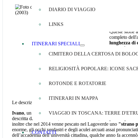
I racconti sul
del Carlino, La
DIARIO DI VIAGGIO
avvistamenti 
riportarono all
LINKS
del mostro.
Queste storie a
completo dell'a
lunghezza di c
ITINERARI SPECIALI
dimostrò superi
Sono inoltre a 
CIMITERO DELLA CERTOSA DI BOLO
la "creatura" v
pesca fissate s
RELIGIOSITÀ POPOLARE: ICONE SACR
riva e l'altra de
ROTONDE E ROTATORIE
Sulla sponda d
anni ha? Cosa
ITINERARI IN MAPPA
Le descrizioni di altri testimoni, per quanto curiose e nello stesso
Ivano
, un settantenne di Castel Maggiore che da anni conosce que
VIAGGIO IN TOSCANA: TERRE D'ETR
descritta dal colore nero, con una testa strana, una piccola pinna 
inoltre che nel 2014 venne pescato nel Lagoverde uno
"strano 
enorme, gli occhi verdastri e degli aculei arcuati assai pronunciati
CONTATTI
dell’accademia dell’università cittadina, qualche anno fa accennò