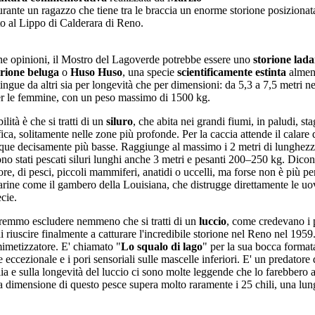
urante un ragazzo che tiene tra le braccia un enorme storione posizionata 
to al Lippo di Calderara di Reno.
e opinioni, il Mostro del Lagoverde potrebbe essere uno
storione lad
orione beluga
o
Huso Huso
,
una specie
scientificamente estinta
almen
stingue da altri sia per longevità che per dimensioni: da 5,3 a 7,5 metri n
er le femmine, con un peso massimo di 1500 kg.
ilità è che si tratti di un
siluro
,
che abita nei grandi fiumi, in paludi, sta
fica, solitamente nelle zone più profonde. Per la caccia attende il calare 
acque decisamente più basse. Raggiunge al massimo i 2 metri di lunghezz
o stati pescati siluri lunghi anche 3 metri e pesanti 200–250 kg. Dicon
re, di pesci, piccoli mammiferi, anatidi o uccelli, ma forse non è più pe
arine come il gambero della Louisiana, che distrugge direttamente le uo
cie.
remmo escludere nemmeno che si tratti di un
luccio
, come credevano i 
 riuscire finalmente a catturare l'incredibile storione nel Reno nel 1959.
imetizzatore. E' chiamato "
Lo squalo di lago
" per la sua bocca format
eccezionale e i pori sensoriali sulle mascelle inferiori. E' un predatore di
glia e sulla longevità del luccio ci sono molte leggende che lo farebbero 
 la dimensione di questo pesce supera molto raramente i 25 chili, una lu