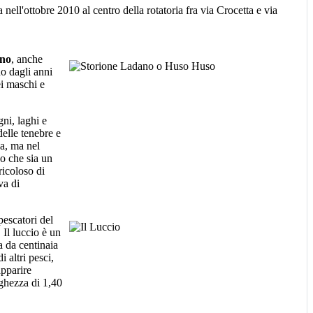
nell'ottobre 2010 al centro della rotatoria fra via Crocetta e via
ano
, anche
o dagli anni
ei maschi e
gni, laghi e
delle tenebre e
a, ma nel
o che sia un
ricoloso di
va di
pescatori del
 Il luccio è un
a da centinaia
 altri pesci,
apparire
nghezza di 1,40