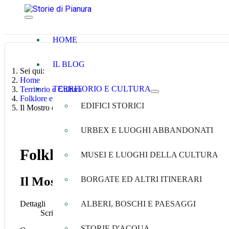
HOME
IL BLOG
Sei qui:
Home
TERRITORIO E CULTURA
Territorio e Cultura
Folklore e Leggende
EDIFICI STORICI
Il Mostro del Lagoverde di Bologna
URBEX E LUOGHI ABBANDONATI
Folklore e Leggende
MUSEI E LUOGHI DELLA CULTURA
Il Mostro del Lagoverde di Bologna
BORGATE ED ALTRI ITINERARI
Dettagli
ALBERI, BOSCHI E PAESAGGI
Scritto da
Genziana Ricci
STORIE D'ACQUA