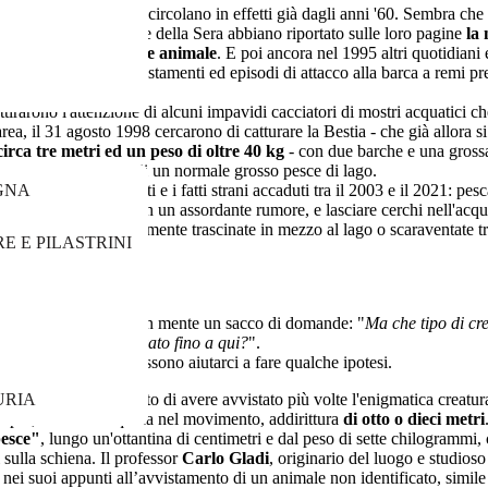
 Mostro del Lagoverde circolano in effetti già dagli anni '60. Sembra ch
 Provincia, Il Corriere della Sera abbiano riportato sulle loro pagine
la 
nel lago di un enorme animale
. E poi ancora nel 1995 altri quotidiani 
armanti notizie di avvistamenti ed episodi di attacco alla barca a remi p
ttirarono l'attenzione di alcuni impavidi cacciatori di mostri acquatici 
rea, il 31 agosto 1998 cercarono di catturare la Bestia - che già allora 
irca tre metri ed un peso di oltre 40 kg
- con due barche e una grossa 
ore alle aspettative di un normale grosso pesce di lago.
decine gli avvistamenti e i fatti strani accaduti tra il 2003 e il 2021: pes
GNA
enire in superficie, con un assordante rumore, e lasciare cerchi nell'acq
u picchetti improvvisamente trascinate in mezzo al lago o scaraventate tra
E E PILASTRINI
l lago ritirate lacerate.
el lago, mi vengono in mente un sacco di domande: "
Ma che tipo di cr
 preda? Come è arrivato fino a qui?
".
 tempo inquietanti, possono aiutarci a fare qualche ipotesi.
sto lago, ha affermato di avere avvistato più volte l'enigmatica creatura
URIA
sopra, lenta e tranquilla nel movimento, addirittura
di otto o dieci metri
pesce"
, lungo un'ottantina di centimetri e dal peso di sette chilogrammi,
 sulla schiena. Il professor
Carlo Gladi
, originario del luogo e studioso
 nei suoi appunti all’avvistamento di un animale non identificato, simile