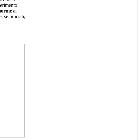
iferimento
enorme
al
, se bruciati,