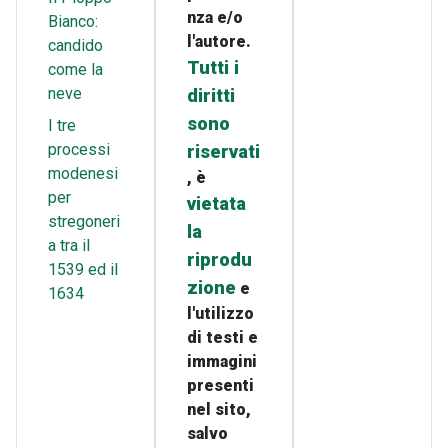
nza e/o
Bianco:
l'autore.
candido
Tutti i
come la
neve
diritti
sono
I tre
processi
riservati
modenesi
, è
per
vietata
stregoneri
la
a tra il
riprodu
1539 ed il
zione
e
1634
l'utilizzo
di testi e
immagini
presenti
nel sito,
salvo