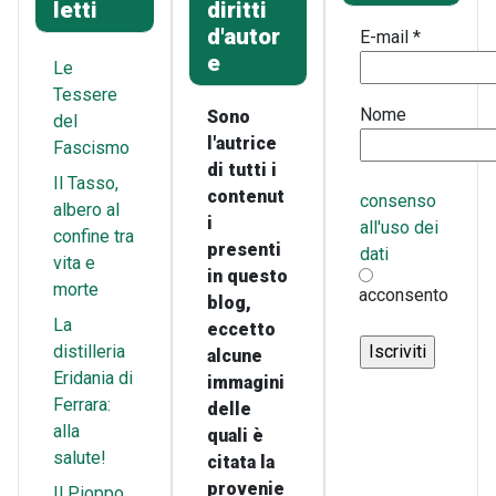
letti
diritti
d'autor
E-mail
*
e
Le
Tessere
Nome
Sono
del
l'autrice
Fascismo
di tutti i
Il Tasso,
contenut
consenso
albero al
i
all'uso dei
confine tra
presenti
dati
vita e
in questo
morte
acconsento
blog,
La
eccetto
distilleria
alcune
Eridania di
immagini
Ferrara:
delle
alla
quali è
salute!
citata la
provenie
Il Pioppo