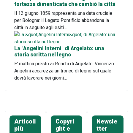
fortezza dimenticata che cambiò la città
Il 12 giugno 1859 rappresenta una data cruciale
per Bologna: il Legato Pontificio abbandona la
città in seguito agli esiti…
La "Angelini Interni" di Argelato: una
storia scritta nel legno
E' mattina presto ai Ronchi di Argelato. Vincenzo
Angelini accarezza un tronco di legno sul quale
dovrà lavorare nei giorni…
Articoli
Copyri
Newsle
più
ght e
tter