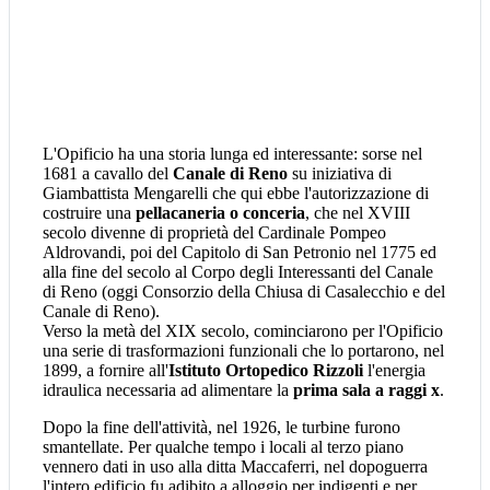
L'Opificio ha una storia lunga ed interessante: sorse nel
1681 a cavallo del
Canale di Reno
su iniziativa di
Giambattista Mengarelli che qui ebbe l'autorizzazione di
costruire una
pellacaneria o conceria
, che nel XVIII
secolo divenne di proprietà del Cardinale Pompeo
Aldrovandi, poi del Capitolo di San Petronio nel 1775 ed
alla fine del secolo al Corpo degli Interessanti del Canale
di Reno (oggi Consorzio della Chiusa di Casalecchio e del
Canale di Reno).
Verso la metà del XIX secolo, cominciarono per l'Opificio
una serie di trasformazioni funzionali che lo portarono, nel
1899, a fornire all'
Istituto Ortopedico Rizzoli
l'energia
idraulica necessaria ad alimentare la
prima sala a raggi x
.
Dopo la fine dell'attività, nel 1926, le turbine furono
smantellate. Per qualche tempo i locali al terzo piano
vennero dati in uso alla ditta Maccaferri, nel dopoguerra
l'intero edificio fu adibito a alloggio per indigenti e per