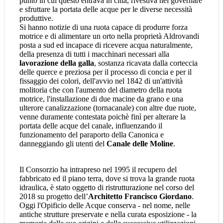
punto in cui questo entrava in città, rivestiva nel governare
e sfruttare la portata delle acque per le diverse necessità
produttive.
Si hanno notizie di una ruota capace di produrre forza
motrice e di alimentare un orto nella proprietà Aldrovandi
posta a sud ed incapace di ricevere acqua naturalmente,
della presenza di tutti i macchinari necessari alla
lavorazione della galla
, sostanza ricavata dalla corteccia
delle querce e preziosa per il processo di concia e per il
fissaggio dei colori, dell'avvio nel 1842 di un'attività
molitoria che con l'aumento del diametro della ruota
motrice, l'installazione di due macine da grano e una
ulterore canalizzazione (tornacanale) con altre due ruote,
venne duramente contestata poichè finì per alterare la
portata delle acque del canale, influenzando il
funzionamento del paraporto della Canonica e
danneggiando gli utenti del
Canale delle Moline
.
Il Consorzio ha intrapreso nel 1995 il recupero del
fabbricato ed il piano terra, dove si trova la grande ruota
idraulica, è stato oggetto di ristrutturazione nel corso del
2018 su progetto dell’
Architetto Francisco Giordano
.
Oggi l'Opificio delle Acque conserva - nel nome, nelle
antiche strutture preservate e nella curata esposizione - la