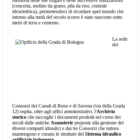
memoria delle sue origini e delle successive utilizzazioni
(conceria, molino da grano, pila da riso, centrale
idroelettrica), permettendoci di ricordare quel mondo che
intorno alla metà del secolo scorso è stato nascosto sotto
metri di terra e cemento.
La sede
dei
Consorzi dei Canali di Reno e di Savena (via della Grada
12) ospita, oltre agli uffici amministrativi, l'
Archivio
storico
che raccoglie i documenti prodotti nel corso dei
secoli dalle antiche
Assunterie
preposte alla gestione dei
diversi comparti idraulici e dai tre Consorzi che tuttora
mantengono e curano le strutture del
Sistema idraulico
artificiale bolognese
.