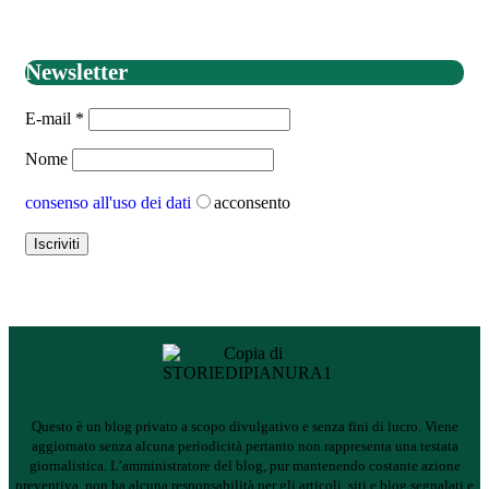
Newsletter
E-mail
*
Nome
consenso all'uso dei dati
acconsento
Questo è un blog privato a scopo divulgativo e senza fini di lucro. Viene
aggiornato senza alcuna periodicità pertanto non rappresenta una testata
giornalistica.
L’amministratore del blog, pur mantenendo costante azione
preventiva, non ha alcuna responsabilità per gli articoli, siti e blog segnalati e