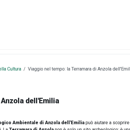
lla Cultura
Viaggio nel tempo: la Terramara di Anzola dell'Emil
Anzola dell'Emilia
ico Ambientale di Anzola dell'Emilia
può aiutare a scoprire 
i. La
Terramara di Anzola
non è solo un sito archeologico: è un