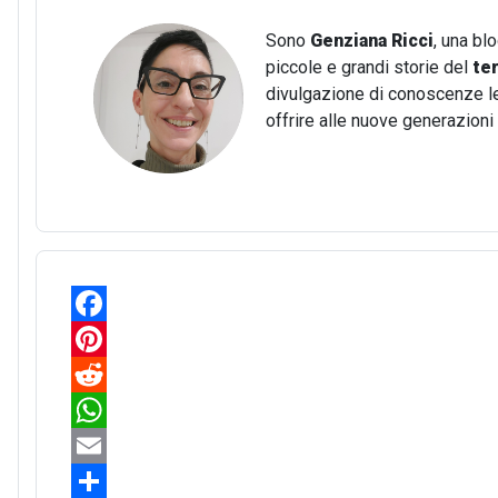
Sono
Genziana Ricci
, una bl
piccole e grandi storie del
te
divulgazione di conoscenze lega
offrire alle nuove generazion
F
a
P
c
i
R
e
n
e
W
b
t
d
h
E