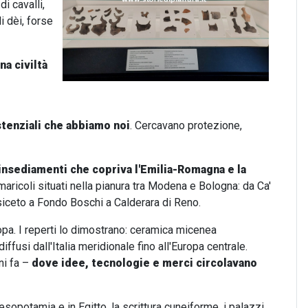
di cavalli,
i dèi, forse
na civiltà
tenziali che abbiamo noi
. Cercavano protezione,
 insediamenti che copriva l'Emilia-Romagna e la
aricoli situati nella pianura tra Modena e Bologna: da Ca'
siceto a Fondo Boschi a Calderara di Reno.
opa. I reperti lo dimostrano: ceramica micenea
fusi dall'Italia meridionale fino all'Europa centrale.
ni fa –
dove idee, tecnologie e merci circolavano
Mesopotamia e in Egitto, la scrittura cuneiforme, i palazzi