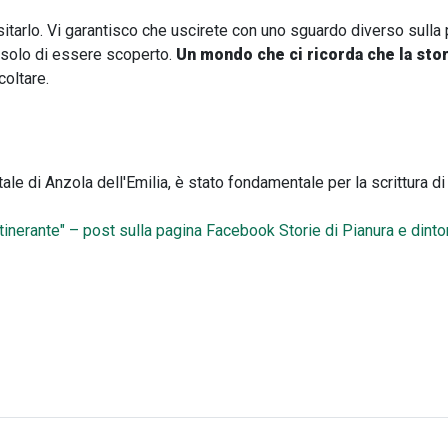
sitarlo. Vi garantisco che uscirete con uno sguardo diverso sulla 
a solo di essere scoperto.
Un mondo che ci ricorda che la sto
coltare.
e di Anzola dell'Emilia, è stato fondamentale per la scrittura di
"itinerante" – post sulla pagina Facebook Storie di Pianura e dint
di Imola