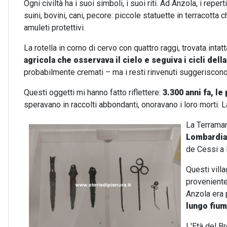
Ogni civiltà ha i suoi simboli, i suoi riti. Ad Anzola, i repert
suini, bovini, cani, pecore: piccole statuette in terracotta
amuleti protettivi.
La rotella in corno di cervo con quattro raggi, trovata int
agricola che osservava il cielo e seguiva i cicli della
probabilmente cremati – ma i resti rinvenuti suggeriscono r
Questi oggetti mi hanno fatto riflettere:
3.300 anni fa, l
speravano in raccolti abbondanti, onoravano i loro morti. 
La Terramar
Lombardia
de Cessi a 
Questi vill
proveniente 
Anzola era 
lungo fium
L'Età del Br