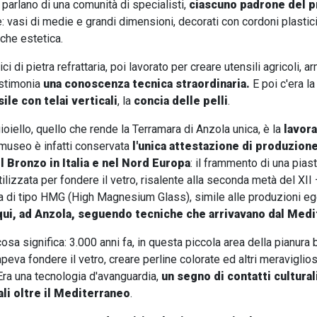
ti parlano di una comunità di specialisti,
ciascuno padrone del p
e: vasi di medie e grandi dimensioni, decorati con cordoni plastic
che estetica.
i di pietra refrattaria, poi lavorato per creare utensili agricoli, ar
testimonia
una conoscenza tecnica straordinaria.
E poi c'era la
le con telai verticali
, la
concia delle pelli
.
ioiello, quello che rende la Terramara di Anzola unica, è la
lavor
 museo è infatti conservata
l'unica attestazione di produzione
el Bronzo in Italia e nel Nord Europa
: il frammento di una piast
tilizzata per fondere il vetro, risalente alla seconda metà del XII 
a di tipo HMG (High Magnesium Glass), simile alle produzioni ege
ui, ad Anzola, seguendo tecniche che arrivavano dal Medi
osa significa: 3.000 anni fa, in questa piccola area della pianura
peva fondere il vetro, creare perline colorate ed altri meraviglios
 Era una tecnologia d'avanguardia,
un segno di contatti cultural
i oltre il Mediterraneo
.