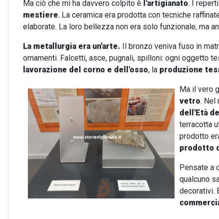
Ma ciò che mi ha davvero colpito è
l'artigianato
. I reper
mestiere
. La ceramica era prodotta con tecniche raffinat
elaborate. La loro bellezza non era solo funzionale, ma an
La metallurgia era un'arte.
Il bronzo veniva fuso in matric
ornamenti. Falcetti, asce, pugnali, spilloni: ogni oggetto 
lavorazione del corno e dell'osso
, la
produzione tessi
Ma il vero g
vetro
. Nel
dell'Età d
terracotta u
prodotto er
prodotto q
Pensate a c
qualcuno sa
decorativi.
commercial