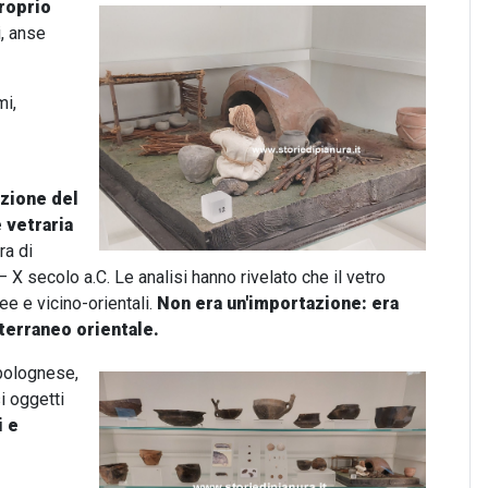
roprio
i, anse
mi,
azione del
 vetraria
ra di
– X secolo a.C. Le analisi hanno rivelato che il vetro
e e vicino-orientali.
Non era un'importazione: era
terraneo orientale.
 bolognese,
i oggetti
i e