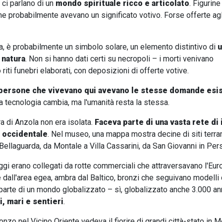
i ci parlano di un
mondo spirituale ricco e articolato
. Figurine 
 che probabilmente avevano un significato votivo. Forse offerte agl
atta, è probabilmente un simbolo solare, un elemento distintivo di
u
 natura
. Non si hanno dati certi su necropoli – i morti venivano
iti funebri elaborati, con deposizioni di offerte votive.
e persone che vivevano qui avevano le stesse domande esis
La tecnologia cambia, ma l'umanità resta la stessa.
a di Anzola non era isolata.
Faceva parte di una vasta rete di
 occidentale
. Nel museo, una mappa mostra decine di siti terram
Bellaguarda, da Montale a Villa Cassarini, da San Giovanni in Per
aggi erano collegati da rotte commerciali che attraversavano l'Eur
dall'area egea, ambra dal Baltico, bronzi che seguivano modelli dif
parte di un mondo globalizzato – sì, globalizzato anche 3.000 an
i, mari e sentieri
.
onzo nel Vicino Oriente vedeva il fiorire di grandi città-stato in 