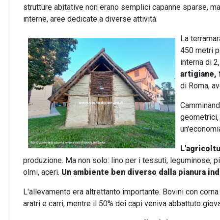
strutture abitative non erano semplici capanne sparse, ma v
interne, aree dedicate a diverse attività.
La terramar
450 metri p
interna di 2
artigiane, 
di Roma, av
Camminando 
geometrici, 
un'economia 
L'agricoltu
produzione. Ma non solo: lino per i tessuti, leguminose, p
olmi, aceri.
Un ambiente ben diverso dalla pianura ind
L'allevamento era altrettanto importante. Bovini con corna co
aratri e carri, mentre il 50% dei capi veniva abbattuto giov