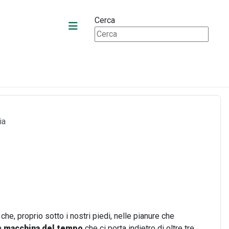
Cerca
ia
che, proprio sotto i nostri piedi, nelle pianure che
a
macchina del tempo
che ci porta indietro di oltre tre