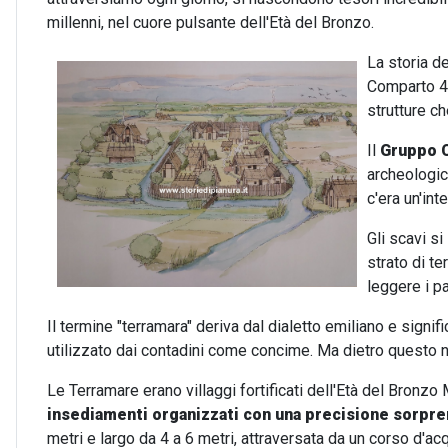
millenni, nel cuore pulsante dell'Età del Bronzo.
La storia d
Comparto 4.
strutture c
Il
Gruppo C
archeologico
c'era un'int
Gli scavi si
strato di te
leggere i p
Il termine "terramara" deriva dal dialetto emiliano e signifi
utilizzato dai contadini come concime. Ma dietro questo
Le Terramare erano villaggi fortificati dell'Età del Bronzo M
insediamenti organizzati con una precisione sorpr
metri e largo da 4 a 6 metri, attraversata da un corso d'ac