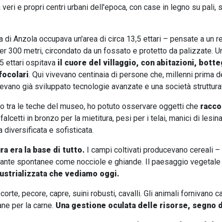
eri e propri centri urbani dell'epoca, con case in legno su pali, 
a di Anzola occupava un'area di circa 13,5 ettari – pensate a un r
er 300 metri, circondato da un fossato e protetto da palizzate. U
,5 ettari ospitava
il cuore del villaggio, con abitazioni, bott
focolari
. Qui vivevano centinaia di persone che, millenni prima d
evano già sviluppato tecnologie avanzate e una società struttura
tra le teche del museo, ho potuto osservare oggetti che
racco
falcetti in bronzo per la mietitura, pesi per i telai, manici di lesi
diversificata e sofisticata.
ra era la base di tutto.
I campi coltivati producevano cereali – 
iante spontanee come nocciole e ghiande. Il paesaggio vegetale cir
ustrializzata che vediamo oggi.
rte, pecore, capre, suini robusti, cavalli. Gli animali fornivano ca
ane per la carne.
Una gestione oculata delle risorse, segno d