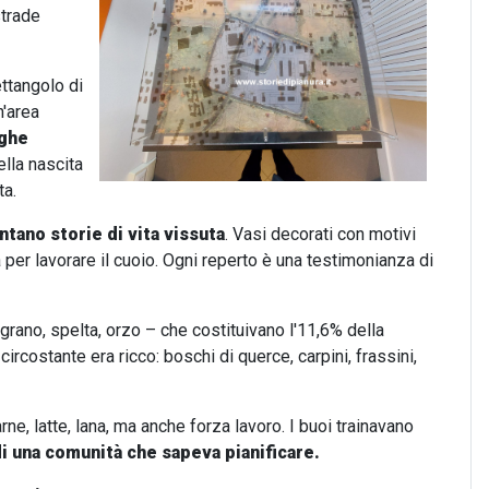
strade
ettangolo di
n'area
eghe
ella nascita
ta.
ntano storie di vita vissuta
. Vasi decorati con motivi
na per lavorare il cuoio. Ogni reperto è una testimonianza di
grano, spelta, orzo – che costituivano l'11,6% della
costante era ricco: boschi di querce, carpini, frassini,
rne, latte, lana, ma anche forza lavoro. I buoi trainavano
i una comunità che sapeva pianificare.