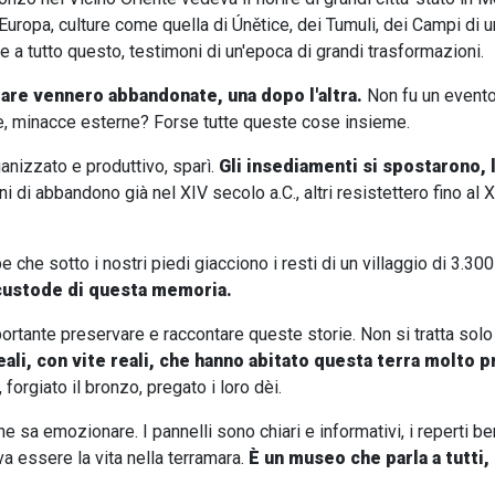
 Europa, culture come quella di Únětice, dei Tumuli, dei Campi di
e a tutto questo, testimoni di un'epoca di grandi trasformazioni.
are vennero abbandonate, una dopo l'altra.
Non fu un evento
ale, minacce esterne? Forse tutte queste cose insieme.
ganizzato e produttivo, sparì.
Gli insediamenti si spostarono, 
 di abbandono già nel XIV secolo a.C., altri resistettero fino al X
e sotto i nostri piedi giacciono i resti di un villaggio di 3.300 
 custode di questa memoria.
tante preservare e raccontare queste storie. Non si tratta solo 
eali, con vite reali, che hanno abitato questa terra molto p
 forgiato il bronzo, pregato i loro dèi.
sa emozionare. I pannelli sono chiari e informativi, i reperti be
a essere la vita nella terramara.
È un museo che parla a tutti,