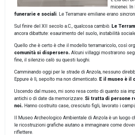
micenei. In
funerarie e sociali
. Le Terramare emiliane erano sincron
Sul finire del XII secolo a.C., qualcosa cambiò.
Le Terram
ancora dibattute: esaurimento del suolo, instabilità soci
Quello che è certo è che il modello terramaricolo, così or
comunità si dispersero.
Alcuni villaggi mostrarono segni
fine, il silenzio calò su questi luoghi.
Camminando oggi per le strade di Anzola, nessuno direbbe ch
Eppure è lì, sepolto ma non dimenticato.
E il museo è il
Uscendo dal museo, mi sono resa conto di quanto sia impor
antichi o di date da memorizzare.
Si tratta di persone r
noi.
Hanno costruito case, cresciuto figli, lavorato i campi,
Il Museo Archeologico Ambientale di Anzola è un luogo che 
le ricostruzioni grafiche aiutano a immaginare come dovev
riflettere.