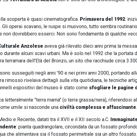
ella scoperta è quasi cinematografica.
Primavera del 1992
: ini
 Gli operai scavano, le ruspe si muovono, tutto sembra routinari
he non dovrebbero esserci. Non sono fondamenta di qualche vecch
ulturale Anzolese
aveva già rilevato dieci anni prima la messa 
 durante alcuni scavi urbani. Ma è solo nel 1992 che la portata de
era terramara dell'Età del Bronzo, un sito che racchiude circa 3.300
 sono susseguiti negli anni '90 e nei primi anni 2000, portando al
rra rimosso rivelava dettagli sulla vita quotidiana, le tecniche artig
annelli espositivi del museo è stato come
sfogliare le pagine d
ca letteralmente "terra marna" (o terra grassa/nera), riferendosi al
 nome umile si nasconde una
civiltà complessa e affascinante
.
edio e Recente, datati tra il XVII e il XII secolo a.C.
Immaginat
endente
: pianta quadrangolare, circondata da un fossato profondo
qua che alimentava sia il fossato perimetrale sia un altro fossato