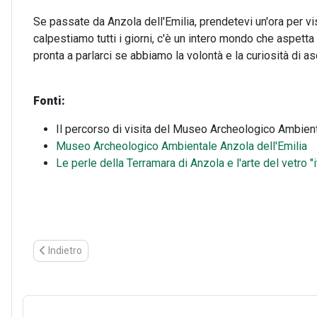
Se passate da Anzola dell'Emilia, prendetevi un'ora per vi
calpestiamo tutti i giorni, c'è un intero mondo che aspett
pronta a parlarci se abbiamo la volontà e la curiosità di as
Fonti:
Il percorso di visita del Museo Archeologico Ambiental
Museo Archeologico Ambientale Anzola dell'Emilia
Le perle della Terramara di Anzola e l'arte del vetro 
Articolo precedente: Storia e meraviglie del Museo Diocesano 
Indietro