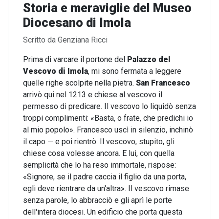
Storia e meraviglie del Museo
Diocesano di Imola
Dettagli
Scritto da
Genziana Ricci
Prima di varcare il portone del
Palazzo del
Vescovo di Imola
, mi sono fermata a leggere
quelle righe scolpite nella pietra.
San Francesco
arrivò qui nel 1213 e chiese al vescovo il
permesso di predicare. Il vescovo lo liquidò senza
troppi complimenti: «Basta, o frate, che predichi io
al mio popolo». Francesco uscì in silenzio, inchinò
il capo — e poi rientrò. Il vescovo, stupito, gli
chiese cosa volesse ancora. E lui, con quella
semplicità che lo ha reso immortale, rispose:
«Signore, se il padre caccia il figlio da una porta,
egli deve rientrare da un'altra». Il vescovo rimase
senza parole, lo abbracciò e gli aprì le porte
dell'intera diocesi. Un edificio che porta questa