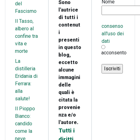
Nome
Sono
del
l'autrice
Fascismo
di tutti i
Il Tasso,
contenut
consenso
albero al
i
all'uso dei
confine tra
presenti
dati
vita e
in questo
morte
acconsento
blog,
La
eccetto
distilleria
alcune
Eridania di
immagini
Ferrara:
delle
alla
quali è
salute!
citata la
provenie
Il Pioppo
nza e/o
Bianco:
l'autore.
candido
Tutti i
come la
neve
diritti