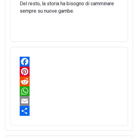
Del resto, la storia ha bisogno di camminare
sempre su nuove gambe.
F
a
P
c
i
R
e
n
e
W
b
t
d
h
E
o
e
d
a
m
S
o
r
i
t
a
h