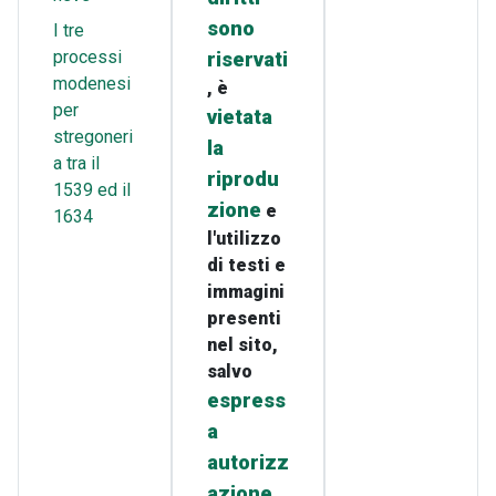
sono
I tre
processi
riservati
modenesi
, è
per
vietata
stregoneri
la
a tra il
riprodu
1539 ed il
zione
e
1634
l'utilizzo
di testi e
immagini
presenti
nel sito,
salvo
espress
a
autorizz
azione