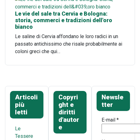
Le vie del sale tra Cervia e Bologna:
storia, commerci e tradizioni dell'oro
bianco
Le saline di Cervia affondano le loro radici in un
passato antichissimo che risale probabilmente ai
coloni greci che qui…
Articoli
Copyri
Newsle
più
ght e
tter
letti
diritti
d'autor
E-mail
*
e
Le
Tessere