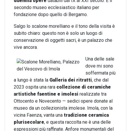
duemila opere
databili dal IX al XXI secolo. È il
secondo museo ecclesiastico italiano per
fondazione dopo quello di Bergamo.
Salgo lo scalone morelliano e il tono della visita è
subito chiaro: questo non è solo un luogo di
conservazione di oggetti sacri, è un palazzo che
vive ancora.
Una delle sale
dove mi sono
soffermata più
a lungo è stata la
Galleria dei ritratti
, che dal
2023 ospita una rara
collezione di ceramiche
artistiche faentine e imolesi
realizzate tra
Ottocento e Novecento — sedici opere donate al
museo da un collezionista imolese. Imola, con la
vicina Faenza, vanta una
tradizione ceramica
plurisecolare
, e questa raccolta ne è una delle
espressioni più raffinate. Anfore monumentali del