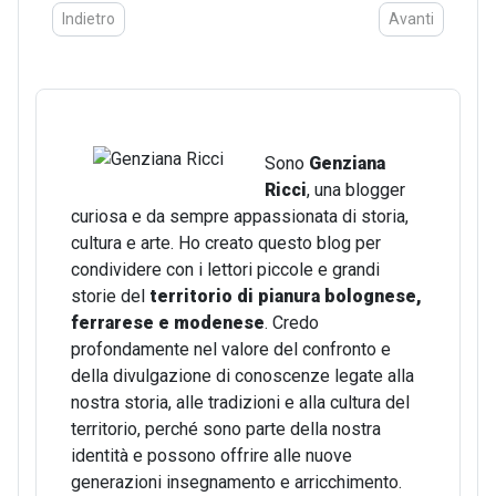
Articolo precedente: "Parva, sed apta mihi": la piccola casa dov
Articolo succes
Indietro
Avanti
Sono
Genziana
Ricci
, una blogger
curiosa e da sempre appassionata di storia,
cultura e arte. Ho creato questo blog per
condividere con i lettori piccole e grandi
storie del
territorio di pianura bolognese,
ferrarese e modenese
. Credo
profondamente nel valore del confronto e
della divulgazione di conoscenze legate alla
nostra storia, alle tradizioni e alla cultura del
territorio, perché sono parte della nostra
identità e possono offrire alle nuove
generazioni insegnamento e arricchimento.