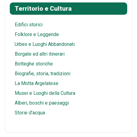
k
e
t
s
i
a
Territorio e Cultura
s
A
l
r
t
p
e
Edifici storici
p
Folklore e Leggende
Urbex e Luoghi Abbandonati
Borgate ed altri itinerari
Botteghe storiche
Biografie, storia, tradizioni
La Motta Argelatese
Musei e Luoghi della Cultura
Alberi, boschi e paesaggi
Storie d'acqua