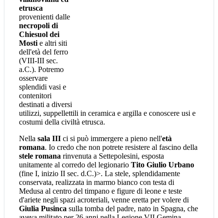
etrusca
provenienti dalle
necropoli di
Chiesuol dei
Mosti
e altri siti
dell'età del ferro
(VIII-III sec.
a.C.). Potremo
osservare
splendidi vasi e
contenitori
destinati a diversi
utilizzi, suppellettili in ceramica e argilla e conoscere usi e
costumi della civiltà etrusca.
Nella
sala III
ci si può immergere a pieno nell'
età
romana
. Io credo che non potrete resistere al fascino della
stele romana
rinvenuta a Settepolesini, esposta
unitamente al corredo del legionario
Tito Giulio Urbano
(fine I, inizio II sec. d.C.)>. La stele, splendidamente
conservata, realizzata in marmo bianco con testa di
Medusa al centro del timpano e figure di leone e teste
d'ariete negli spazi acroteriali, venne eretta per volere di
Giulia Pusinca
sulla tomba del padre, nato in Spagna, che
aveva militato per 26 anni nella Legione VII Gemina