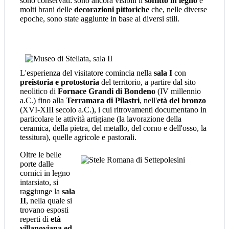
sono conservati: sono ancora visibili il
soffitto in legno
e
molti brani delle
decorazioni pittoriche
che, nelle diverse
epoche, sono state aggiunte in base ai diversi stili.
L'esperienza del visitatore comincia nella
sala I
con
preistoria e protostoria
del territorio, a partire dal sito
neolitico di
Fornace Grandi di Bondeno
(IV millennio
a.C.) fino alla
Terramara di Pilastri
, nell'
età del bronzo
(XVI-XIII secolo a.C.), i cui ritrovamenti documentano in
particolare le attività artigiane (la lavorazione della
ceramica, della pietra, del metallo, del corno e dell'osso, la
tessitura), quelle agricole e pastorali.
Oltre le belle
porte dalle
cornici in legno
intarsiato, si
raggiunge la
sala
II
, nella quale si
trovano esposti
reperti di
età
villanoviana ed