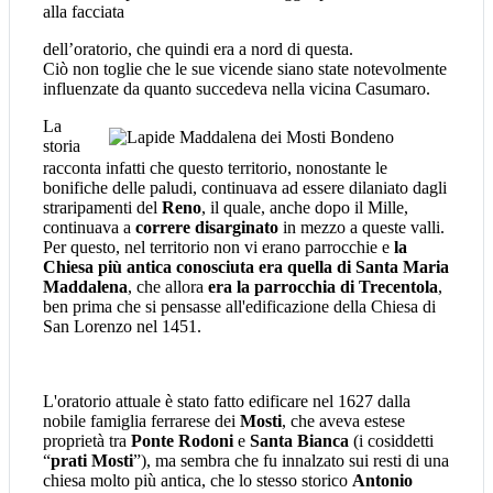
alla facciata
dell’oratorio, che quindi era a nord di questa.
Ciò non toglie che le sue vicende siano state notevolmente
influenzate da quanto succedeva nella vicina Casumaro.
L
a
storia
racconta infatti che questo territorio, nonostante le
bonifiche delle paludi, continuava ad essere dilaniato dagli
straripamenti del
Reno
, il quale, anche dopo il Mille,
continuava a
correre disarginato
in mezzo a queste valli.
Per questo, nel territorio non vi erano parrocchie e
la
Chiesa più antica conosciuta era quella di Santa Maria
Maddalena
, che allora
era la parrocchia di Trecentola
,
ben prima che si pensasse all'edificazione della Chiesa di
San Lorenzo nel 1451.
L'oratorio attuale è stato fatto edificare nel 1627 dalla
nobile famiglia ferrarese dei
Mosti
, che aveva estese
proprietà tra
Ponte Rodoni
e
Santa Bianca
(i cosiddetti
“
prati Mosti
”), ma sembra che fu innalzato sui resti di una
chiesa molto più antica, che lo stesso storico
Antonio