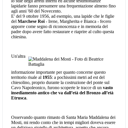
lo stile degli arredi interni ed alcune testimonianze
lapidarie fanno presumere una frequentazione almeno fino
agli anni '60 del Novecento.
E' del 9 ottobre 1956, ad esempio, una lapide che le figlie
del
Marchese Roi
- Irene, Margherita e Bianca - fecero
apporre come segno di riconoscenza e in memoria del
padre dopo avere fatto restaurare e riaprire al culto questa
chiesina.
Un'altra
informazione importante per quanto concerne questo
territorio risale al
1955
: a pochissimi metri ad est del
chiesolino, proprio durante la costruzione del ponte sul
Cavo Napoleonico, furono scoperte le tracce di un
vasto
insediamento antico che va dall’età del Bronzo all’età
Etrusca
.
Osservando quanto rimasto di Santa Maria Maddalena dei
Mosti, mi rendo conto che in tempi migliori doveva essere
un delizioso gioiello di architettura, aspetto che ancora