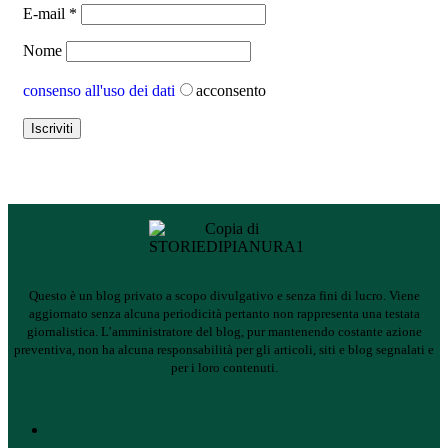
E-mail
*
Nome
consenso all'uso dei dati
acconsento
Questo è un blog privato a scopo divulgativo e senza fini di lucro. Viene
aggiornato senza alcuna periodicità pertanto non rappresenta una testata
giornalistica.
L’amministratore del blog, pur mantenendo costante azione
preventiva, non ha alcuna responsabilità per gli articoli, siti e blog segnalati e
per i loro contenuti.