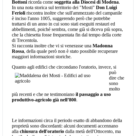
Bottoni
ricorda come
soggetta alla Diocesi di Modena
.
In una nota storica sul territorio dei "Mosti"
Don Luigi
Ferioli
riscontra inoltre che sull'ammezzato del campanile
è inciso l'anno 1005, suggerendo però che potrebbe
trattarsi di un anno in cui sono stati eseguiti restauri ed
abbellimenti, poiché sembra, come già si diceva più sopra,
che la chiesetta fosse frequentata fin dal tempo della corte
di Trecentola.
Si racconta inoltre che vi si venerasse una
Madonna
Rossa
, della quale però non è stato possibile recuperare
maggiori informazioni storiche.
Quanto agli
edifici che circondano l'oratorio, invece, si
può
dire che
sono
molto
più recenti e che ne testimoniano
il passaggio a uso
produttivo-agricolo già nell’800
.
Le informazioni circa il periodo esatto di abbandono della
proprietà sono discordanti: alcuni documenti accennano
alla
chiusura dell'oratorio
dalla metà dell'Ottocento, ma