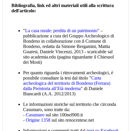
Bibliografia, link ed altri materiali utili alla scrittura
dell'articolo:
"
La casa rurale: perdita di un patrimonio
" –
pubblicazione a cura del Gruppo Archeologico di
Bondeno in collaborazione con il Comune di
Bondeno, redatta da Simone Bergamini, Mattia
Guaresi, Daniele Vincenzi, 2013 - scaricabile sal
sito academia.edu (pagina riguardante il Chiesuol
dei Mosti)
Per quanto riguarda i ritrovamenti archeologici, è
possibile consultare la tesi dal titolo "
Carta
archeologica del territorio di Bondeno (Ferrara)
dalla Preistoria all’Età moderna
" di Daniele
Biancardi (A.A. 2012/2013)
Le informazioni storiche sul territorio che circonda
Casumaro, sono tratte da:
-
Casumaro
sul sito 100nel900.it
-
Origine 1358
sul sito renocentese.net
Informazioni e commenti tratti dal
post su Facebook