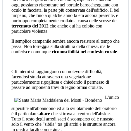
oggi possiamo riscontrare nel portale baroccheggiante con
oculo in facciata, la parte più conservata dell'edificio. Il bel
timpano, che fino a qualche anno fa era ancora presente, è
purtroppo completamente crollato a causa delle scosse del
terremoto del 2012
che anche qui ha colpito con
particolare violenza.
Il semplice campanile sembra ancora resistere al tempo che
passa. Non torreggia sulla struttura della chiesa, ma le
conferisce comunque
riconoscibilità nel contesto rurale
.
Gli interni si raggiungono con notevole difficoltà,
facendosi strada attraverso una vegetazione
particolarmente rigogliosa e chiedendo il permesso di
passare ad imponenti travi di legno ormai crollate.
L'unico
superstite all'abbandono ed allo svuotamento dell'oratorio
è il particolare
altare
che si trova al centro dell'abside.
Tutto il resto degli arredi sacri è scomparso ed è rimasto
solo il vento che "sibila" tra gli archi e le strutture ancora
in piedi a fargli compagnia.