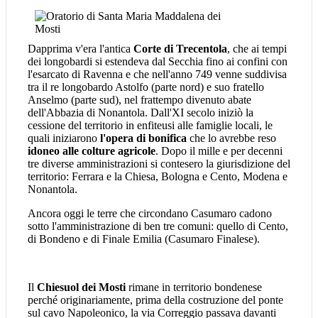
Dapprima v'era l'antica
Corte di Trecentola
, che ai tempi
dei longobardi si estendeva dal Secchia fino ai confini con
l'esarcato di Ravenna e che nell'anno 749 venne suddivisa
tra il re longobardo Astolfo (parte nord) e suo fratello
Anselmo (parte sud), nel frattempo divenuto abate
dell'Abbazia di Nonantola. Dall'XI secolo iniziò la
cessione del territorio in enfiteusi alle famiglie locali, le
quali iniziarono
l'opera di bonifica
che lo avrebbe reso
idoneo alle colture agricole
. Dopo il mille e per decenni
tre diverse amministrazioni si contesero la giurisdizione del
territorio: Ferrara e la Chiesa, Bologna e Cento, Modena e
Nonantola.
Ancora oggi le terre che circondano Casumaro cadono
sotto l'amministrazione di ben tre comuni: quello di Cento,
di Bondeno e di Finale Emilia (Casumaro Finalese).
Il
Chiesuol dei Mosti
rimane in territorio bondenese
perché originariamente, prima della costruzione del ponte
sul cavo Napoleonico, la via Correggio passava davanti