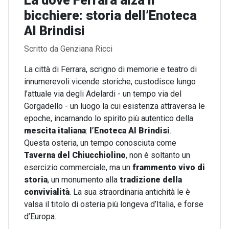
Là dove Ferrara alza il
bicchiere: storia dell’Enoteca
Al Brindisi
Dettagli
Scritto da
Genziana Ricci
La città di Ferrara, scrigno di memorie e teatro di
innumerevoli vicende storiche, custodisce lungo
l’attuale via degli Adelardi - un tempo via del
Gorgadello - un luogo la cui esistenza attraversa le
epoche, incarnando lo spirito più autentico della
mescita italiana
:
l’Enoteca Al Brindisi
.
Questa osteria, un tempo conosciuta come
Taverna del Chiucchiolino
, non è soltanto un
esercizio commerciale, ma un
frammento vivo di
storia
, un monumento alla
tradizione della
convivialità
. La sua straordinaria antichità le è
valsa il titolo di osteria più longeva d’Italia, e forse
d’Europa.