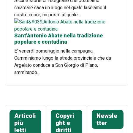
Alcune storie ci insegnano che possiamo
chiamare casa un luogo nel quale lasciamo il
nostro cuore, un posto al quale…
Sant'Antonio Abate nella tradizione
popolare e contadina
E' venerdì pomeriggio nella campagna.
Camminiamo lungo la strada provinciale che da
Argelato conduce a San Giorgio di Piano,
ammirando…
Articoli
Copyri
Newsle
più
ght e
tter
letti
diritti