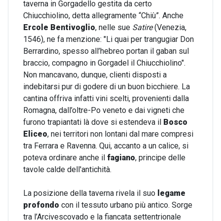
taverna in Gorgadello gestita da certo
Chiucchiolino, detta allegramente “Chiù”. Anche
Ercole Bentivoglio
, nelle sue
Satire
(Venezia,
1546), ne fa menzione: "Li quai per trangugiar Don
Berrardino, spesso all’hebreo portan il gaban sul
braccio, compagno in Gorgadel il Chiucchiolino".
Non mancavano, dunque, clienti disposti a
indebitarsi pur di godere di un buon bicchiere. La
cantina offriva infatti vini scelti, provenienti dalla
Romagna, dall’oltre-Po veneto e dai vigneti che
furono trapiantati là dove si estendeva il
Bosco
Eliceo
, nei territori non lontani dal mare compresi
tra Ferrara e Ravenna. Qui, accanto a un calice, si
poteva ordinare anche il
fagiano
, principe delle
tavole calde dell'antichità.
La posizione della taverna rivela il suo
legame
profondo
con il tessuto urbano più antico. Sorge
tra l’Arcivescovado e la fiancata settentrionale