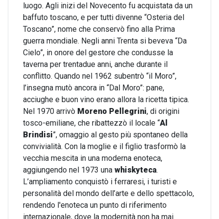
luogo. Agli inizi del Novecento fu acquistata da un
baffuto toscano, e per tutti divenne “Osteria del
Toscano”, nome che conservò fino alla Prima
guerra mondiale. Negli anni Trenta si beveva “Da
Cielo”, in onore del gestore che condusse la
taverna per trentadue anni, anche durante il
conflitto. Quando nel 1962 subentrò “il Moro”,
l’insegna mutò ancora in “Dal Moro”: pane,
acciughe e buon vino erano allora la ricetta tipica.
Nel 1970 arrivò
Moreno Pellegrini
, di origini
tosco-emiliane, che ribattezzò il locale “
Al
Brindisi
”, omaggio al gesto più spontaneo della
convivialità. Con la moglie e il figlio trasformò la
vecchia mescita in una moderna enoteca,
aggiungendo nel 1973 una
whiskyteca
.
L’ampliamento conquistò i ferraresi, i turisti e
personalità del mondo dell’arte e dello spettacolo,
rendendo l'enoteca un punto di riferimento
internazionale, dove la modernità non ha mai