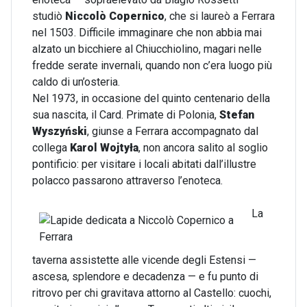
studiò
Niccolò Copernico
, che si laureò a Ferrara
nel 1503. Difficile immaginare che non abbia mai
alzato un bicchiere al Chiucchiolino, magari nelle
fredde serate invernali, quando non c’era luogo più
caldo di un’osteria.
Nel 1973, in occasione del quinto centenario della
sua nascita, il Card. Primate di Polonia,
Stefan
Wyszyński
, giunse a Ferrara accompagnato dal
collega
Karol Wojtyła
, non ancora salito al soglio
pontificio: per visitare i locali abitati dall’illustre
polacco passarono attraverso l’enoteca.
La
taverna assistette alle vicende degli Estensi —
ascesa, splendore e decadenza — e fu punto di
ritrovo per chi gravitava attorno al Castello: cuochi,