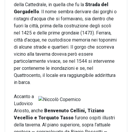
della Cattedrale, in quella che fu la
Strada del
Gorgadello
. Il nome sembra derivare dai gorghi o
ristagni d’acqua che si formavano, sia dentro che
fuori la città, prima della costruzione degli scoli
nel 1425 e delle prime grondaie (1473). Ferrara,
città d’acque, ne custodisce memoria nei toponimi
di alcune strade e quartieri. Il gorgo che scorreva
vicino alla taverna doveva però essere
particolarmente vivace, se nel 1544 si intervenne
per contenerne le inondazioni e se, nel
Quattrocento, il locale era raggiungibile addirittura
in barca.
Accanto a
Ludovico
Ariosto, anche
Benvenuto Cellini, Tiziano
Vecellio e Torquato Tasso
furono ospiti illustri
della taverna. Al piano superiore, sopra l’attuale
enoteca — sopraelevato da Biagio Rossetti —