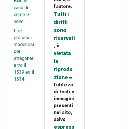
Bianco:
l'autore.
candido
Tutti i
come la
neve
diritti
sono
I tre
processi
riservati
modenesi
, è
per
vietata
stregoneri
la
a tra il
riprodu
1539 ed il
zione
e
1634
l'utilizzo
di testi e
immagini
presenti
nel sito,
salvo
espress