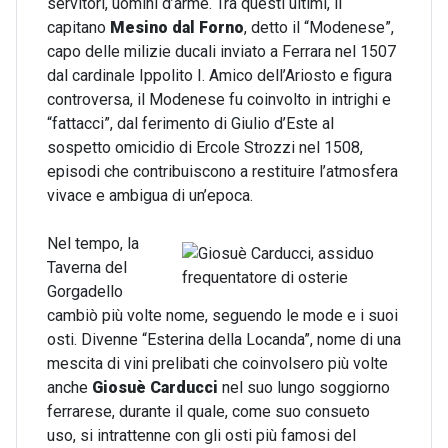
servitori, uomini d’arme. Tra questi ultimi, il
capitano
Mesino dal Forno
, detto il “Modenese”,
capo delle milizie ducali inviato a Ferrara nel 1507
dal cardinale Ippolito I. Amico dell’Ariosto e figura
controversa, il Modenese fu coinvolto in intrighi e
“fattacci”, dal ferimento di Giulio d’Este al
sospetto omicidio di Ercole Strozzi nel 1508,
episodi che contribuiscono a restituire l’atmosfera
vivace e ambigua di un’epoca.
Nel tempo, la
Taverna del
Gorgadello
cambiò più volte nome, seguendo le mode e i suoi
osti. Divenne “Esterina della Locanda”, nome di una
mescita di vini prelibati che coinvolsero più volte
anche
Giosuè Carducci
nel suo lungo soggiorno
ferrarese, durante il quale, come suo consueto
uso, si intrattenne con gli osti più famosi del