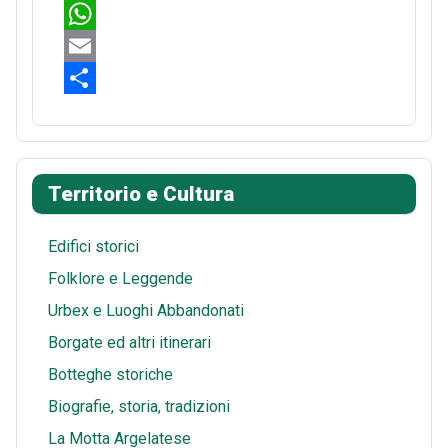
c
i
R
e
n
e
W
b
t
d
h
E
o
e
d
a
m
S
o
r
i
t
a
h
k
e
t
s
i
a
Territorio e Cultura
s
A
l
r
t
p
e
Edifici storici
p
Folklore e Leggende
Urbex e Luoghi Abbandonati
Borgate ed altri itinerari
Botteghe storiche
Biografie, storia, tradizioni
La Motta Argelatese