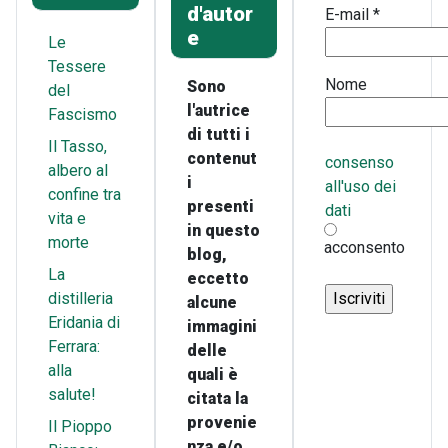
d'autor
E-mail
*
e
Le
Tessere
Nome
Sono
del
l'autrice
Fascismo
di tutti i
Il Tasso,
contenut
consenso
albero al
i
all'uso dei
confine tra
presenti
dati
vita e
in questo
morte
acconsento
blog,
La
eccetto
distilleria
alcune
Eridania di
immagini
Ferrara:
delle
alla
quali è
salute!
citata la
provenie
Il Pioppo
nza e/o