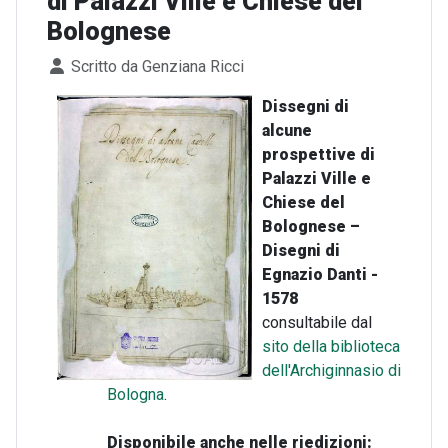
di Palazzi Ville e Chiese del
Bolognese
Dettagli
Scritto da
Genziana Ricci
Dissegni di
alcune
prospettive di
Palazzi Ville e
Chiese del
Bolognese –
Disegni di
Egnazio Danti -
1578
consultabile dal
sito della biblioteca
dell'Archiginnasio di
Bologna
.
Disponibile anche nelle riedizioni: