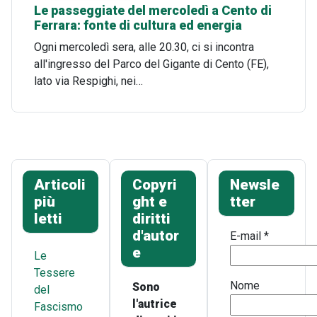
Le passeggiate del mercoledì a Cento di
Ferrara: fonte di cultura ed energia
Ogni mercoledì sera, alle 20.30, ci si incontra
all'ingresso del Parco del Gigante di Cento (FE),
lato via Respighi, nei…
Articoli
Copyri
Newsle
più
ght e
tter
letti
diritti
d'autor
E-mail
*
e
Le
Tessere
Nome
Sono
del
l'autrice
Fascismo