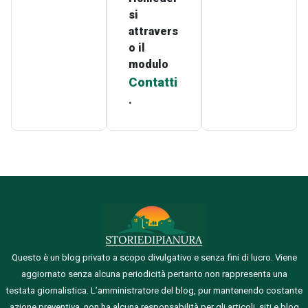
si
attravers
o il
modulo
Contatti
.
Questo è un blog privato a scopo divulgativo e senza fini di lucro. Viene
aggiornato senza alcuna periodicità pertanto non rappresenta una
testata giornalistica.
L’amministratore del blog, pur mantenendo costante
azione preventiva, non ha alcuna responsabilità per gli articoli, siti e blog