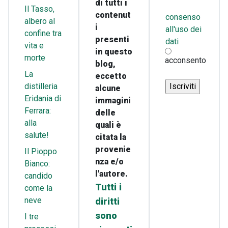
di tutti i
Il Tasso,
contenut
consenso
albero al
i
all'uso dei
confine tra
presenti
dati
vita e
in questo
morte
acconsento
blog,
La
eccetto
distilleria
alcune
Eridania di
immagini
Ferrara:
delle
alla
quali è
salute!
citata la
provenie
Il Pioppo
nza e/o
Bianco:
l'autore.
candido
Tutti i
come la
neve
diritti
sono
I tre