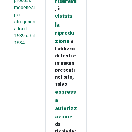
processi
riservati
modenesi
, è
per
vietata
stregoneri
la
a tra il
riprodu
1539 ed il
zione
e
1634
l'utilizzo
di testi e
immagini
presenti
nel sito,
salvo
espress
a
autorizz
azione
da
richieder