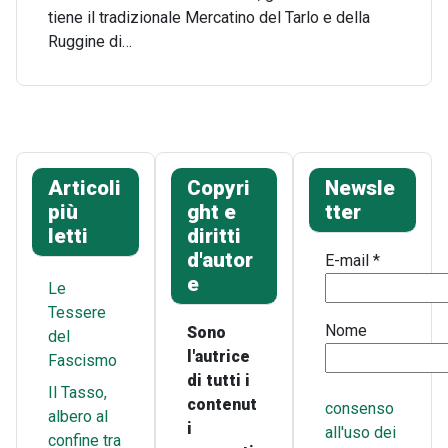
tiene il tradizionale Mercatino del Tarlo e della
Ruggine di…
Articoli
Copyri
Newsle
più
ght e
tter
letti
diritti
d'autor
E-mail
*
e
Le
Tessere
Nome
Sono
del
l'autrice
Fascismo
di tutti i
Il Tasso,
contenut
consenso
albero al
i
all'uso dei
confine tra