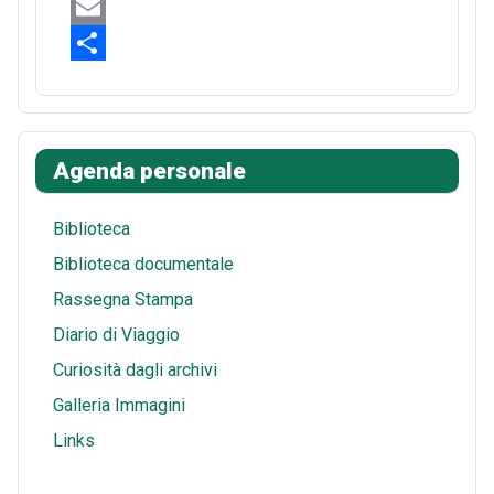
e
n
e
W
b
t
d
h
E
o
e
d
a
m
S
o
r
i
t
a
h
k
e
t
s
i
a
Agenda personale
s
A
l
r
t
p
e
Biblioteca
p
Biblioteca documentale
Rassegna Stampa
Diario di Viaggio
Curiosità dagli archivi
Galleria Immagini
Links