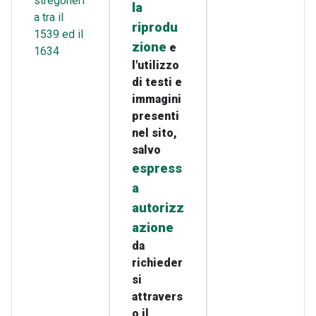
stregoneri
la
a tra il
riprodu
1539 ed il
zione
e
1634
l'utilizzo
di testi e
immagini
presenti
nel sito,
salvo
espress
a
autorizz
azione
da
richieder
si
attravers
o il