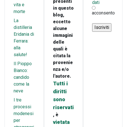
presenti
dati
vita e
in questo
morte
acconsento
blog,
La
eccetto
distilleria
alcune
Eridania di
immagini
Ferrara:
delle
alla
quali è
salute!
citata la
provenie
Il Pioppo
nza e/o
Bianco:
l'autore.
candido
Tutti i
come la
neve
diritti
sono
I tre
processi
riservati
modenesi
, è
per
vietata