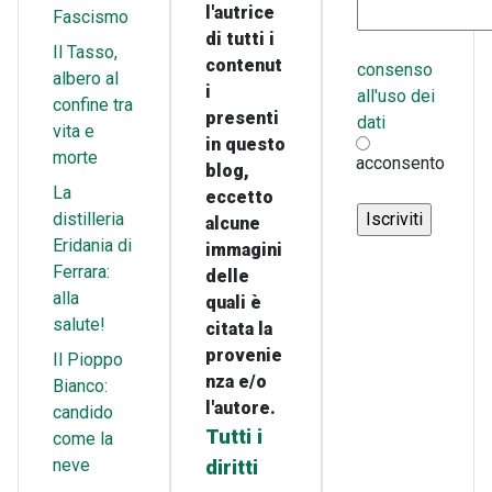
l'autrice
Fascismo
di tutti i
Il Tasso,
contenut
consenso
albero al
i
all'uso dei
confine tra
presenti
dati
vita e
in questo
morte
acconsento
blog,
La
eccetto
distilleria
alcune
Eridania di
immagini
Ferrara:
delle
alla
quali è
salute!
citata la
provenie
Il Pioppo
nza e/o
Bianco:
l'autore.
candido
Tutti i
come la
neve
diritti