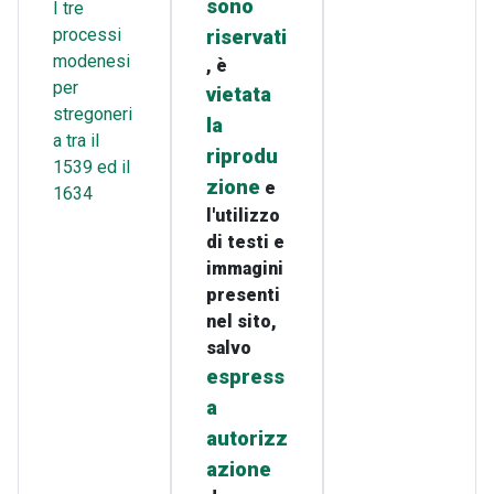
sono
I tre
processi
riservati
modenesi
, è
per
vietata
stregoneri
la
a tra il
riprodu
1539 ed il
zione
e
1634
l'utilizzo
di testi e
immagini
presenti
nel sito,
salvo
espress
a
autorizz
azione