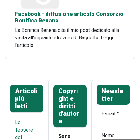
Facebook - diffusione articolo Consorzio
Bonifica Renana
La Bonifica Renena cita il mio post dedicato alla
visita all'impianto idrovoro di Bagnetto. Leggi
l'articolo
Articoli
Copyri
Newsle
più
ght e
tter
letti
diritti
d'autor
E-mail
*
e
Le
Tessere
Nome
Sono
del