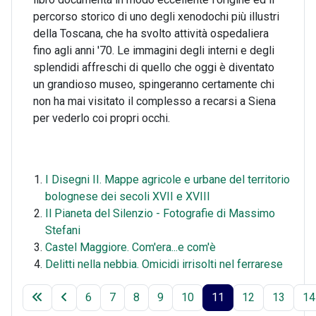
percorso storico di uno degli xenodochi più illustri
della Toscana, che ha svolto attività ospedaliera
fino agli anni '70. Le immagini degli interni e degli
splendidi affreschi di quello che oggi è diventato
un grandioso museo, spingeranno certamente chi
non ha mai visitato il complesso a recarsi a Siena
per vederlo coi propri occhi.
I Disegni II. Mappe agricole e urbane del territorio
bolognese dei secoli XVII e XVIII
Il Pianeta del Silenzio - Fotografie di Massimo
Stefani
Castel Maggiore. Com'era...e com'è
Delitti nella nebbia. Omicidi irrisolti nel ferrarese
6
7
8
9
10
11
12
13
14