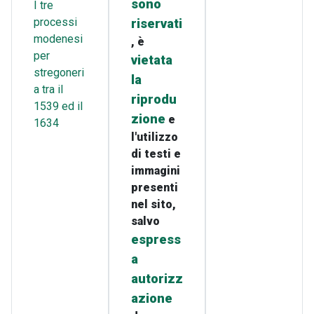
sono
I tre
processi
riservati
modenesi
, è
per
vietata
stregoneri
la
a tra il
riprodu
1539 ed il
zione
e
1634
l'utilizzo
di testi e
immagini
presenti
nel sito,
salvo
espress
a
autorizz
azione