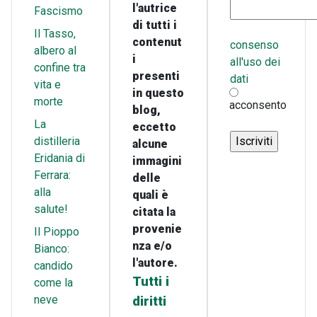
l'autrice
Fascismo
di tutti i
Il Tasso,
contenut
consenso
albero al
i
all'uso dei
confine tra
presenti
dati
vita e
in questo
morte
acconsento
blog,
La
eccetto
distilleria
alcune
Eridania di
immagini
Ferrara:
delle
alla
quali è
salute!
citata la
provenie
Il Pioppo
nza e/o
Bianco:
l'autore.
candido
Tutti i
come la
neve
diritti