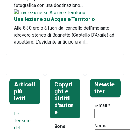
fotografica con una destinazione…
Una lezione su Acqua e Territorio
Alle 8.30 ero già fuori dal cancello dell'impianto
idrovoro storico di Bagnetto (Castello D'Argile) ad
aspettare. L'evidente anticipo era il…
Articoli
Copyri
Newsle
più
ght e
tter
letti
diritti
d'autor
E-mail
*
e
Le
Tessere
Nome
Sono
del