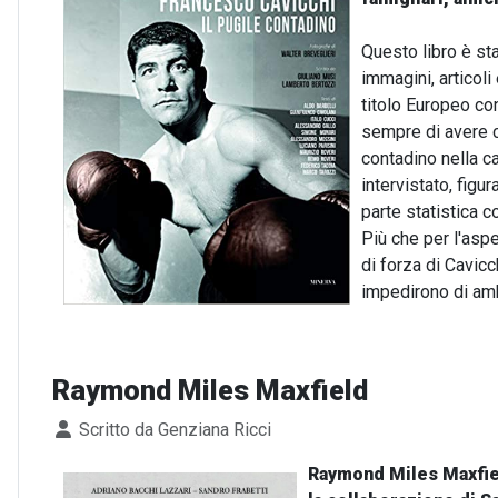
Questo libro è st
immagini, articoli 
titolo Europeo co
sempre di avere c
contadino nella ca
intervistato, figu
parte statistica co
Più che per l'aspe
di forza di Cavicc
impedirono di amb
Raymond Miles Maxfield
Dettagli
Scritto da
Genziana Ricci
Raymond Miles Maxfield