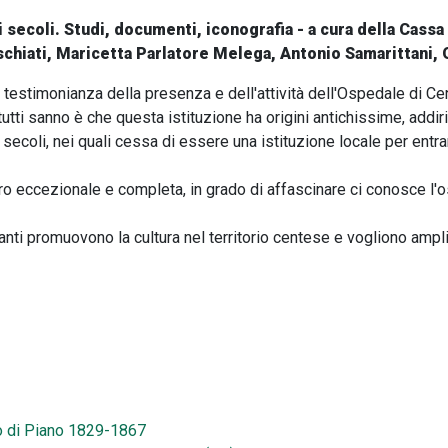
 secoli. Studi, documenti, iconografia - a cura della Cassa
schiati, Maricetta Parlatore Melega, Antonio Samarittani, O
testimonianza della presenza e dell'attività dell'Ospedale di Cento
utti sanno è che questa istituzione ha origini antichissime, addiri
secoli, nei quali cessa di essere una istituzione locale per entrar
ero eccezionale e completa, in grado di affascinare ci conosce l'
ti promuovono la cultura nel territorio centese e vogliono ampliar
io di Piano 1829-1867