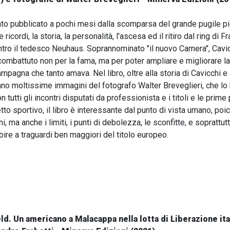
ato pubblicato a pochi mesi dalla scomparsa del grande pugile pie
e ricordi, la storia, la personalità, l'ascesa ed il ritiro dal ring 
ntro il tedesco Neuhaus. Soprannominato "il nuovo Carnera", Cavicc
ombattuto non per la fama, ma per poter ampliare e migliorare la s
mpagna che tanto amava. Nel libro, oltre alla storia di Cavicchi e agl
rano moltissime immagini del fotografo Walter Breveglieri, che lo h
n tutti gli incontri disputati da professionista e i titoli e le prim
tto sportivo, il libro è interessante dal punto di vista umano, poic
hi, ma anche i limiti, i punti di debolezza, le sconfitte, e soprattu
ire a traguardi ben maggiori del titolo europeo.
. Un americano a Malacappa nella lotta di Liberazione ital