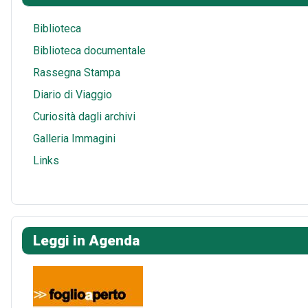
s
A
l
r
t
p
e
Biblioteca
p
Biblioteca documentale
Rassegna Stampa
Diario di Viaggio
Curiosità dagli archivi
Galleria Immagini
Links
Leggi in Agenda