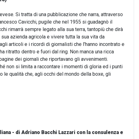
vese. Si tratta di una pubblicazione che narra, attraverso
di Francesco Cavicchi, pugile che nel 1955 si guadagnò il
hi rimarrà sempre legato alla sua terra, tantopiù che dirà
ua azienda agricola e vivere tutta la sua vita da
i articoli e i ricordi di giornalisti che l’hanno incontrato e
a ritratto dentro e fuori dal ring. Non manca una ricca
e pagine dei giornali che riportavano gli avvenimenti.
hé non si limita a raccontare i momenti di gloria ed i punti
tto le qualità che, agli occhi del mondo della boxe, gli
iana - di Adriano Bacchi Lazzari con la consulenza e