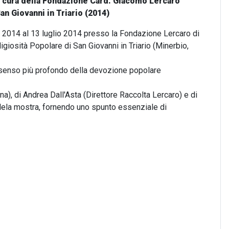
 a cura della Fondazione Card. Giacomo Lercaro
an Giovanni in Triario (2014)
io 2014 al 13 luglio 2014 presso la Fondazione Lercaro di
igiosità Popolare di San Giovanni in Triario (Minerbio,
al senso più profondo della devozione popolare
gna), di Andrea Dall'Asta (Direttore Raccolta Lercaro) e di
dlela mostra, fornendo uno spunto essenziale di