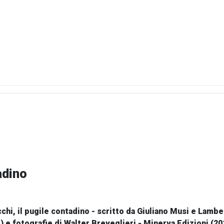
adino
hi, il pugile contadino - scritto da Giuliano Musi e Lambert
i) e fotografie di Walter Breveglieri - Minerva Edizioni (20