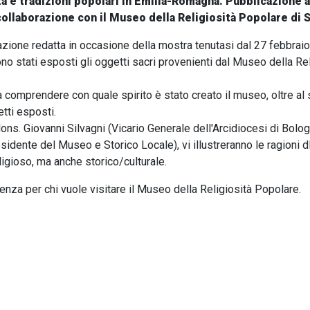
tà e tradizioni popolari in Emilia-Romagna. Pubblicazione
collaborazione con il Museo della Religiosità Popolare di S
icazione redatta in occasione della mostra tenutasi dal 27 febbra
no stati esposti gli oggetti sacri provenienti dal Museo della Rel
 a comprendere con quale spirito è stato creato il museo, oltre 
tti esposti.
 Mons. Giovanni Silvagni (Vicario Generale dell'Arcidiocesi di Bolo
sidente del Museo e Storico Locale), vi illustreranno le ragioni 
ligioso, ma anche storico/culturale.
enza per chi vuole visitare il Museo della Religiosità Popolare.