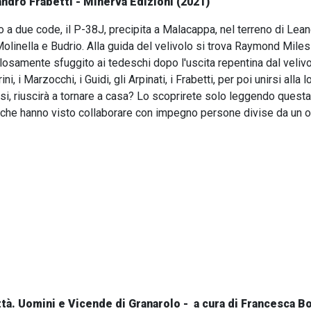
andro Frabetti - Minerva Edizioni (2021)
o a due code, il P-38J, precipita a Malacappa, nel terreno di Lea
Molinella e Budrio. Alla guida del velivolo si trova Raymond Mi
losamente sfuggito ai tedeschi dopo l'uscita repentina dal velivo
rini, i Marzocchi, i Guidi, gli Arpinati, i Frabetti, per poi unirsi all
i, riuscirà a tornare a casa? Lo scoprirete solo leggendo questa 
 che hanno visto collaborare con impegno persone divise da un oc
ttà. Uomini e Vicende di Granarolo - a cura di Francesca Bo