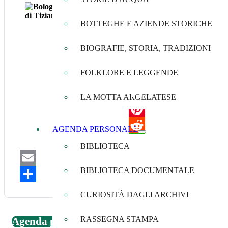
Bologna tra le due guerre. Q
Questo libro racconta anno per 
BOTTEGHE E AZIENDE STORICHE
i giornali del tempo per riviver
bombe aprirono gli occhi a tutti
accompagnati da rare immagini 
BIOGRAFIE, STORIA, TRADIZIONI
Si tratta di una pubblicazione 
FOLKLORE E LEGGENDE
LA MOTTA ARGELATESE
Facebook
Pinterest
AGENDA PERSONALE
Reddit
BIBLIOTECA
WhatsApp
BIBLIOTECA DOCUMENTALE
Email
Share
CURIOSITÀ DAGLI ARCHIVI
RASSEGNA STAMPA
Agenda personale