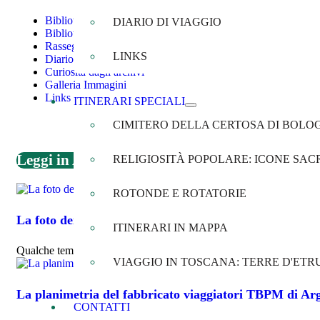
Biblioteca
DIARIO DI VIAGGIO
Biblioteca documentale
Rassegna Stampa
LINKS
Diario di Viaggio
Curiosità dagli archivi
Galleria Immagini
Links
ITINERARI SPECIALI
CIMITERO DELLA CERTOSA DI BOLO
Leggi in Agenda
RELIGIOSITÀ POPOLARE: ICONE SACR
ROTONDE E ROTATORIE
La foto dei soldati di cavalleria in uscita da San Giorg
ITINERARI IN MAPPA
Qualche tempo fa ho ricevuto in dono una bellissima foto d'epoca dal
VIAGGIO IN TOSCANA: TERRE D'ETR
La planimetria del fabbricato viaggiatori TBPM di Arg
CONTATTI