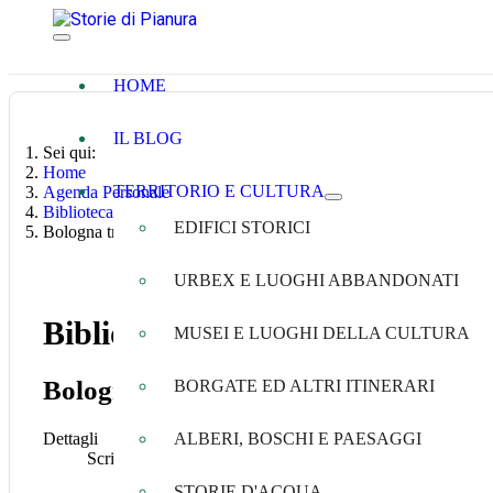
HOME
IL BLOG
Sei qui:
Home
TERRITORIO E CULTURA
Agenda Personale
Biblioteca
EDIFICI STORICI
Bologna tra le due guerre. Quando usava la... camicia nera
URBEX E LUOGHI ABBANDONATI
Biblioteca
MUSEI E LUOGHI DELLA CULTURA
Bologna tra le due guerre. Quando usa
BORGATE ED ALTRI ITINERARI
Dettagli
ALBERI, BOSCHI E PAESAGGI
Scritto da
Genziana Ricci
STORIE D'ACQUA