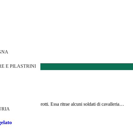
GNA
E E PILASTRINI
io di Piano
l'amico Silvano Leprotti. Essa ritrae alcuni soldati di cavalleria…
URIA
elato