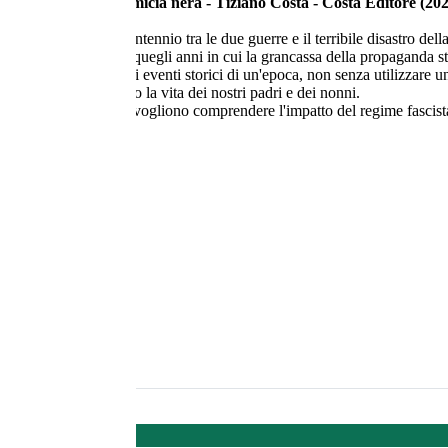
uando usava la... camicia nera - Tiziano Costa - Costa Editore (20
anno il travagliato ventennio tra le due guerre e il terribile disastro de
e la vita bolognese di quegli anni in cui la grancassa della propaganda s
. L'autore racconta gli eventi storici di un'epoca, non senza utilizzare u
d'epoca che mostrano la vita dei nostri padri e dei nonni.
che consiglio a quanti vogliono comprendere l'impatto del regime fascista 