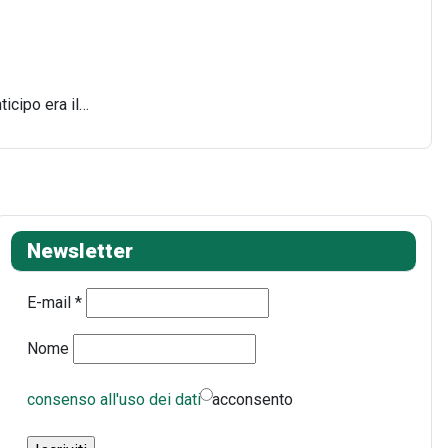
ticipo era il…
Newsletter
E-mail
*
Nome
consenso all'uso dei dati
acconsento