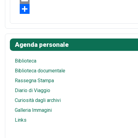
b
t
d
h
E
o
e
d
a
m
S
o
r
i
t
a
h
k
e
t
s
i
a
Agenda personale
s
A
l
r
t
p
e
Biblioteca
p
Biblioteca documentale
Rassegna Stampa
Diario di Viaggio
Curiosità dagli archivi
Galleria Immagini
Links