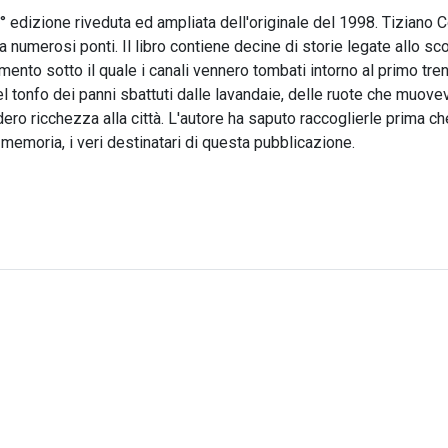
 edizione riveduta ed ampliata dell'originale del 1998. Tiziano 
da numerosi ponti. Il libro contiene decine di storie legate allo scor
ento sotto il quale i canali vennero tombati intorno al primo tre
 tonfo dei panni sbattuti dalle lavandaie, delle ruote che muoveva
iedero ricchezza alla città. L'autore ha saputo raccoglierle prima 
memoria, i veri destinatari di questa pubblicazione.