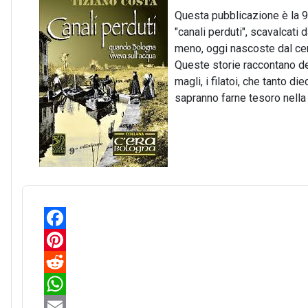
Questa pubblicazione è la 9°
"canali perduti", scavalcati 
meno, oggi nascoste dal cem
Queste storie raccontano del
magli, i filatoi, che tanto d
sapranno farne tesoro nella 
F
a
P
c
i
R
e
n
e
W