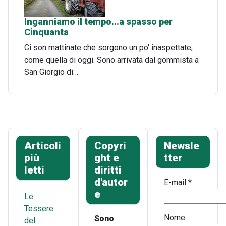
Inganniamo il tempo...a spasso per
Cinquanta
Ci son mattinate che sorgono un po' inaspettate,
come quella di oggi. Sono arrivata dal gommista a
San Giorgio di…
Articoli
Copyri
Newsle
più
ght e
tter
letti
diritti
d'autor
E-mail
*
e
Le
Tessere
Nome
Sono
del