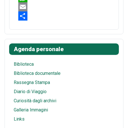
e
n
e
W
b
t
d
h
E
o
e
d
a
m
S
o
r
i
t
a
h
k
e
t
s
i
a
Agenda personale
s
A
l
r
t
p
e
Biblioteca
p
Biblioteca documentale
Rassegna Stampa
Diario di Viaggio
Curiosità dagli archivi
Galleria Immagini
Links