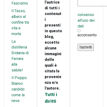
l'autrice
Fascismo
di tutti i
Il Tasso,
contenut
consenso
albero al
i
all'uso dei
confine tra
presenti
dati
vita e
in questo
morte
acconsento
blog,
La
eccetto
distilleria
alcune
Eridania di
immagini
Ferrara:
delle
alla
quali è
salute!
citata la
provenie
Il Pioppo
nza e/o
Bianco:
l'autore.
candido
Tutti i
come la
neve
diritti