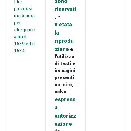
sono
I tre
processi
riservati
modenesi
, è
per
vietata
stregoneri
la
a tra il
riprodu
1539 ed il
zione
e
1634
l'utilizzo
di testi e
immagini
presenti
nel sito,
salvo
espress
a
autorizz
azione