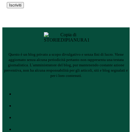
Questo è un blog privato a scopo divulgativo e senza fini di lucro. Viene
aggiornato senza alcuna periodicità pertanto non rappresenta una testata
giornalistica.
L’amministratore del blog, pur mantenendo costante azione
preventiva, non ha alcuna responsabilità per gli articoli, siti e blog segnalati e
per i loro contenuti.