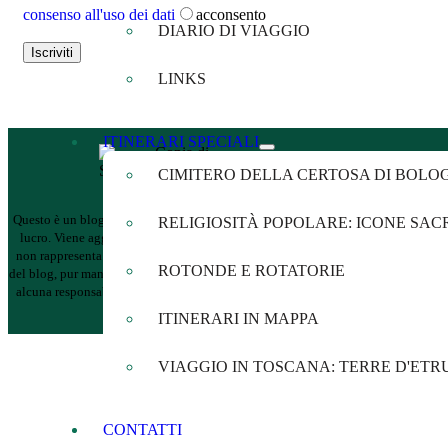
consenso all'uso dei dati
acconsento
DIARIO DI VIAGGIO
LINKS
ITINERARI SPECIALI
CIMITERO DELLA CERTOSA DI BOLO
Questo è un blog privato a scopo divulgativo e senza fini di
RELIGIOSITÀ POPOLARE: ICONE SACR
lucro. Viene aggiornato senza alcuna periodicità pertanto
non rappresenta una testata giornalistica.
L’amministratore
ROTONDE E ROTATORIE
del blog, pur mantenendo costante azione preventiva, non ha
alcuna responsabilità per gli articoli, siti e blog segnalati e
per i loro contenuti.
ITINERARI IN MAPPA
VIAGGIO IN TOSCANA: TERRE D'ETR
CONTATTI