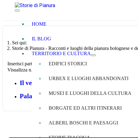
HOME
IL BLOG
Sei qui:
Storie di Pianura - Racconti e luoghi della pianura bolognese e de
TERRITORIO E CULTURA
Inserisci parte del titolo
EDIFICI STORICI
Filtro
Annu
Visualizza n.
URBEX E LUOGHI ABBANDONATI
Il vecchio ponte di Bagno di Piano
MUSEI E LUOGHI DELLA CULTURA
Palazzo Minelli di Bagno di Piano
BORGATE ED ALTRI ITINERARI
ALBERI, BOSCHI E PAESAGGI
STORIE D'ACQUA