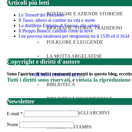
Articoli più letti
BOTTEGHE E AZIENDE STORICHE
Le Tessere del Fascismo
Il Tasso, albero al confine tra vita e morte
La distilleria Eridania di Ferrara: alla salute!
BIOGRAFIE, STORIA, TRADIZIONI
Il Pioppo Bianco: candido come la neve
I tre processi modenesi per stregoneria tra il 1539 ed il 1634
FOLKLORE E LEGGENDE
LA MOTTA ARGELATESE
Copyright e diritti d'autore
Sono l'autrice di tutti i contenuti presenti in questo blog, eccet
AGENDA PERSONALE
Tutti i diritti sono riservati
vietata la riproduzione
, è
BIBLIOTECA
BIBLIOTECA DOCUMENTALE
Newsletter
CURIOSITÀ DAGLI ARCHIVI
E-mail
*
Nome
RASSEGNA STAMPA