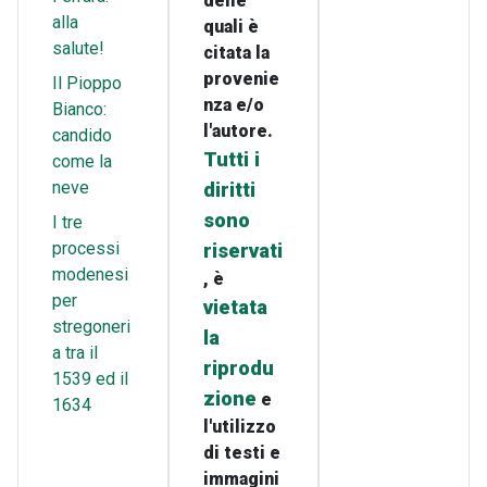
delle
alla
quali è
salute!
citata la
provenie
Il Pioppo
nza e/o
Bianco:
l'autore.
candido
Tutti i
come la
neve
diritti
sono
I tre
processi
riservati
modenesi
, è
per
vietata
stregoneri
la
a tra il
riprodu
1539 ed il
zione
e
1634
l'utilizzo
di testi e
immagini