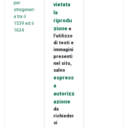
per
vietata
stregoneri
la
a tra il
riprodu
1539 ed il
zione
e
1634
l'utilizzo
di testi e
immagini
presenti
nel sito,
salvo
espress
a
autorizz
azione
da
richieder
si