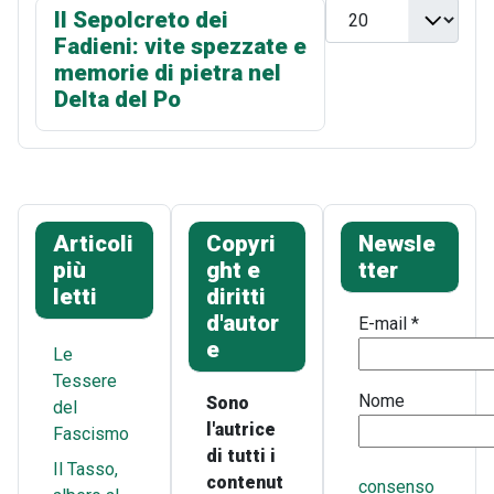
Visualizza n.
Il Sepolcreto dei
Fadieni: vite spezzate e
memorie di pietra nel
Delta del Po
Articoli
Copyri
Newsle
più
ght e
tter
letti
diritti
d'autor
E-mail
*
e
Le
Tessere
Nome
Sono
del
l'autrice
Fascismo
di tutti i
Il Tasso,
contenut
consenso