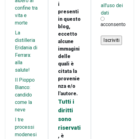
albero al
i
all'uso dei
confine tra
presenti
dati
vita e
in questo
morte
acconsento
blog,
La
eccetto
distilleria
alcune
Eridania di
immagini
Ferrara:
delle
alla
quali è
salute!
citata la
provenie
Il Pioppo
nza e/o
Bianco:
l'autore.
candido
Tutti i
come la
neve
diritti
sono
I tre
processi
riservati
modenesi
, è