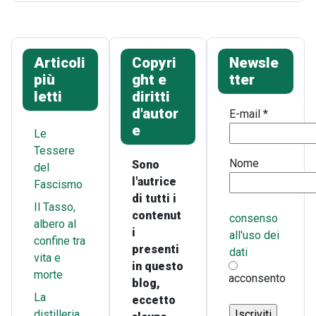
Articoli
Copyri
Newsle
più
ght e
tter
letti
diritti
d'autor
E-mail
*
e
Le
Tessere
Nome
Sono
del
l'autrice
Fascismo
di tutti i
Il Tasso,
contenut
consenso
albero al
i
all'uso dei
confine tra
presenti
dati
vita e
in questo
morte
acconsento
blog,
La
eccetto
distilleria