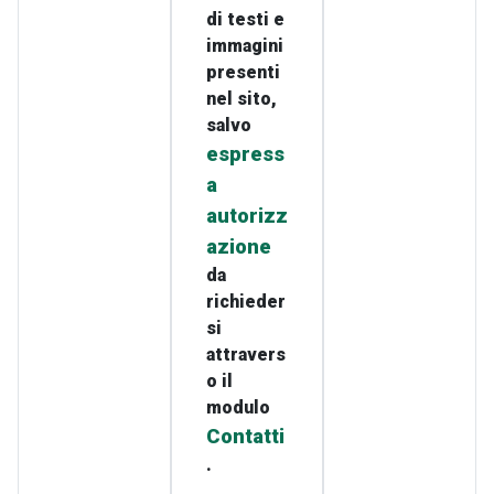
di testi e
immagini
presenti
nel sito,
salvo
espress
a
autorizz
azione
da
richieder
si
attravers
o il
modulo
Contatti
.