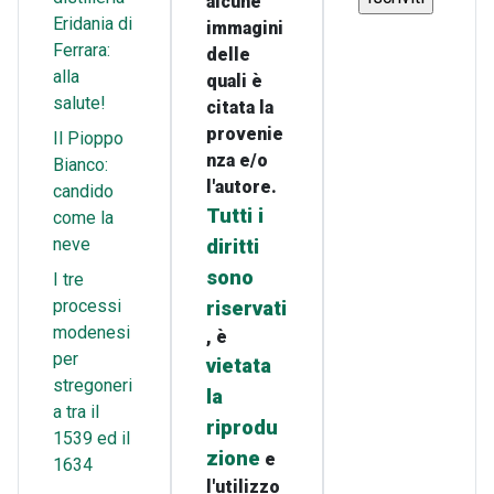
alcune
Eridania di
immagini
Ferrara:
delle
alla
quali è
salute!
citata la
provenie
Il Pioppo
nza e/o
Bianco:
l'autore.
candido
Tutti i
come la
neve
diritti
sono
I tre
processi
riservati
modenesi
, è
per
vietata
stregoneri
la
a tra il
riprodu
1539 ed il
zione
e
1634
l'utilizzo