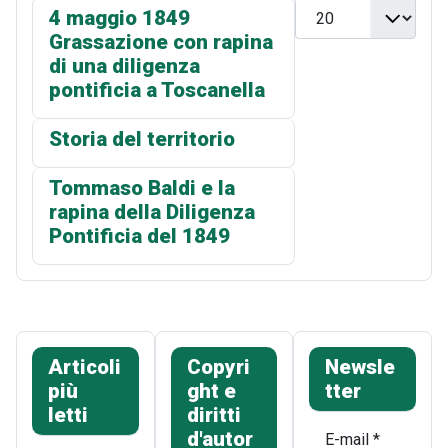
Visualizza n.
4 maggio 1849
Grassazione con rapina
di una diligenza
pontificia a Toscanella
Storia del territorio
Tommaso Baldi e la
rapina della Diligenza
Pontificia del 1849
Articoli
Copyri
Newsle
più
ght e
tter
letti
diritti
d'autor
E-mail
*