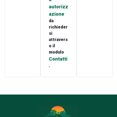
autorizz
azione
da
richieder
si
attravers
o il
modulo
Contatti
.