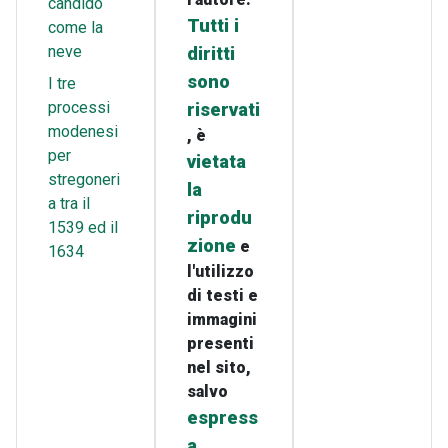
candido
Tutti i
come la
neve
diritti
sono
I tre
processi
riservati
modenesi
, è
per
vietata
stregoneri
la
a tra il
riprodu
1539 ed il
zione
e
1634
l'utilizzo
di testi e
immagini
presenti
nel sito,
salvo
espress
a