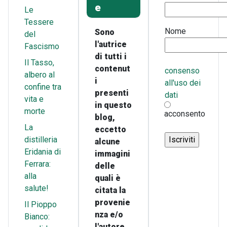
e
Le
Tessere
Nome
Sono
del
l'autrice
Fascismo
di tutti i
Il Tasso,
contenut
consenso
albero al
i
all'uso dei
confine tra
presenti
dati
vita e
in questo
morte
acconsento
blog,
La
eccetto
distilleria
alcune
Eridania di
immagini
Ferrara:
delle
alla
quali è
salute!
citata la
provenie
Il Pioppo
nza e/o
Bianco:
l'autore.