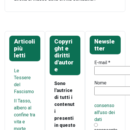
Articoli
Copyri
Newsle
più
ght e
tter
letti
diritti
d'autor
E-mail
*
e
Le
Tessere
Nome
Sono
del
l'autrice
Fascismo
di tutti i
Il Tasso,
contenut
consenso
albero al
i
all'uso dei
confine tra
presenti
dati
vita e
in questo
morte