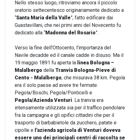
Nello stesso luogo, ritroviamo ancora il piccolo
oratorio settecentesco originariamente dedicato a
“
Santa Maria della Valle
”, fatto edificare dai
Guastavillani, che nei primi anni del Novecento fu
dedicato alla “
Madonna del Rosario
”.
Verso la fine dell'Ottocento, l'importanza del
Navile decadde ed il canale cadde in disuso. Ma il
19 maggio 1891 fu aperta la
linea Bologna –
Malalbergo
della
Tranvia Bologna-Pieve di
Cento - Malalbergo
, che misurava 38 km. Pegola
era il solo paese ad avere tre fermate:
Pegola/Boschi, Pegola/Ponticelli e
Pegola/Azienda Venturi
. La tranvia era
intensamente utilizzata sia per il traffico pendolare
fra la campagna e gli opifici cittadini che per il
trasporto di barbabietole da zucchero, patate e
cipolle e
l'azienda agricola di Venturi doveva
essere uno dei principali centri di raccolta se