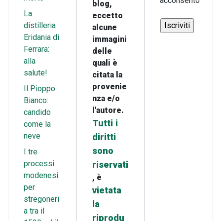
acconsento
blog,
La
eccetto
distilleria
alcune
Eridania di
immagini
Ferrara:
delle
alla
quali è
salute!
citata la
provenie
Il Pioppo
nza e/o
Bianco:
l'autore.
candido
Tutti i
come la
neve
diritti
sono
I tre
processi
riservati
modenesi
, è
per
vietata
stregoneri
la
a tra il
riprodu