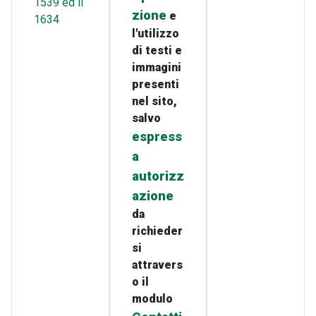
1539 ed il
zione
e
1634
l'utilizzo
di testi e
immagini
presenti
nel sito,
salvo
espress
a
autorizz
azione
da
richieder
si
attravers
o il
modulo